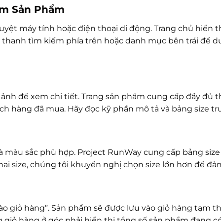
iếm Sản Phẩm
yệt máy tính hoặc điện thoại di động. Trang chủ hiển th
 thanh tìm kiếm phía trên hoặc danh mục bên trái để du
ảnh để xem chi tiết. Trang sản phẩm cung cấp đầy đủ thô
ch hàng đã mua. Hãy đọc kỹ phần mô tả và bảng size trư
và màu sắc phù hợp. Project RunWay cung cấp bảng size c
ai size, chúng tôi khuyến nghị chọn size lớn hơn để đả
ào giỏ hàng”. Sản phẩm sẽ được lưu vào giỏ hàng tạm t
 giỏ hàng ở góc phải hiển thị tổng số sản phẩm đang có