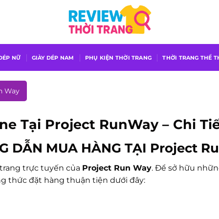
 DÉP NỮ
GIÀY DÉP NAM
PHỤ KIỆN THỜI TRANG
THỜI TRANG THỂ 
n Way
 Tại Project RunWay – Chi Tiế
 DẪN MUA HÀNG TẠI Project R
trang trực tuyến của
Project Run Way
. Để sở hữu nhữn
g thức đặt hàng thuận tiện dưới đây: