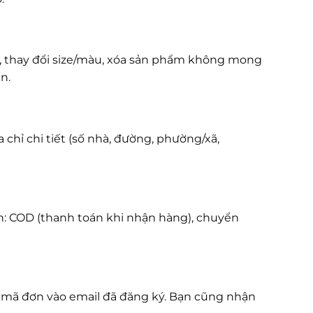
g, thay đổi size/màu, xóa sản phẩm không mong
n.
 chỉ chi tiết (số nhà, đường, phường/xã,
: COD (thanh toán khi nhận hàng), chuyển
m mã đơn vào email đã đăng ký. Bạn cũng nhận