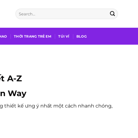
THAO
THỜI TRANG TRẺ EM
TÚI VÍ
BLOG
t A-Z
un Way
g thiết kế ưng ý nhất một cách nhanh chóng,