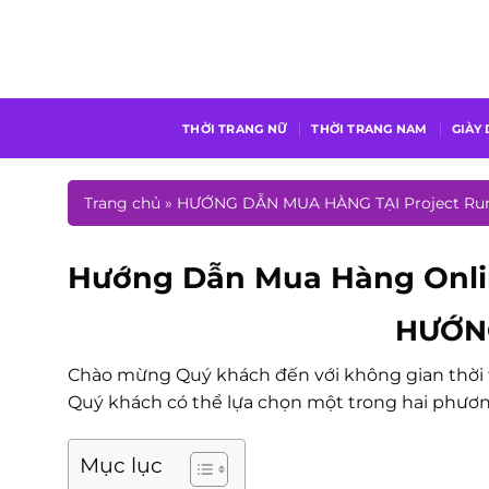
Chuyển
đến
nội
dung
THỜI TRANG NỮ
THỜI TRANG NAM
GIÀY
Trang chủ
»
HƯỚNG DẪN MUA HÀNG TẠI Project Ru
Hướng Dẫn Mua Hàng Online
HƯỚNG
Chào mừng Quý khách đến với không gian thời 
Quý khách có thể lựa chọn một trong hai phươn
Mục lục