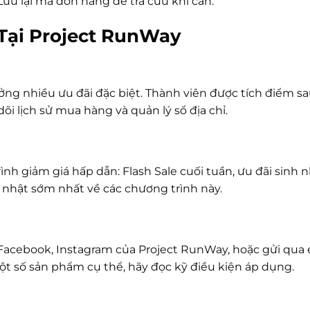
Lưu lại mã đơn hàng để tra cứu khi cần.
ại Project RunWay
ng nhiều ưu đãi đặc biệt. Thành viên được tích điểm s
i lịch sử mua hàng và quản lý sổ địa chỉ.
giảm giá hấp dẫn: Flash Sale cuối tuần, ưu đãi sinh nhật
p nhật sớm nhất về các chương trình này.
Facebook, Instagram của Project RunWay, hoặc gửi qua 
một số sản phẩm cụ thể, hãy đọc kỹ điều kiện áp dụng.