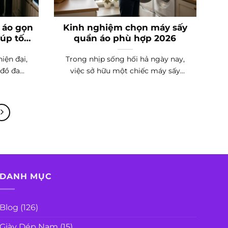
 áo gọn
Kinh nghiệm chọn máy sấy
úp tối
quần áo phù hợp 2026
n
iện đại,
Trong nhịp sống hối hả ngày nay,
đồ đa...
việc sở hữu một chiếc máy sấy
quần...
DANH MỤC
Blog
(126)
Giày Dép Nam
(15)