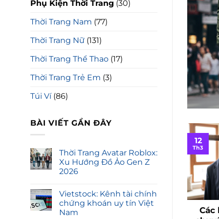
Phụ Kiện Thời Trang
(30)
ăng, giá cước, cách
Thời Trang Nam
(77)
Thời Trang Nữ
(131)
ube dành cho người muốn xem...
Thời Trang Thể Thao
(17)
Thời Trang Trẻ Em
(3)
Túi Ví
(86)
BÀI VIẾT GẦN ĐÂY
12
Th3
Thời Trang Avatar Roblox:
Xu Hướng Đồ Ảo Gen Z
2026
Vietstock: Kênh tài chính
chứng khoán uy tín Việt
Các 
Nam