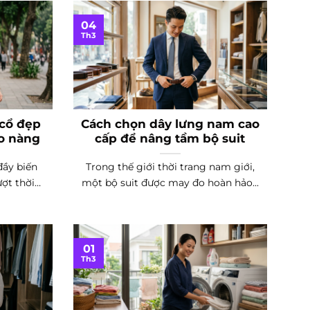
04
Th3
 cổ đẹp
Cách chọn dây lưng nam cao
ho nàng
cấp để nâng tầm bộ suit
đầy biến
Trong thế giới thời trang nam giới,
ợt thời
một bộ suit được may đo hoàn hảo...
01
Th3