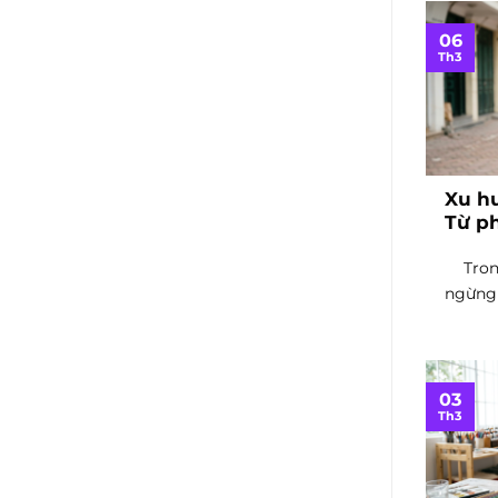
06
Th3
Xu h
Từ ph
Tron
ngừng 
03
Th3