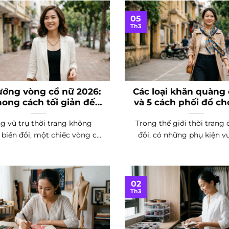
05
Th3
ướng vòng cổ nữ 2026:
Các loại khăn quàng
ong cách tối giản đến
và 5 cách phối đồ c
quý phái
g vũ trụ thời trang không
Trong thế giới thời trang 
biến đổi, một chiếc vòng cổ
đổi, có những phụ kiện vư
tinh xảo...
gian,...
02
Th3