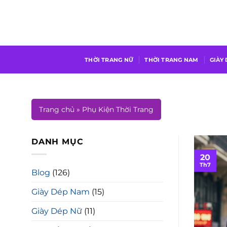
Chuyển
đến
nội
dung
THỜI TRANG NỮ
THỜI TRANG NAM
GIÀY
Trang chủ
»
Phụ Kiện Thời Trang
DANH MỤC
20
Th7
Blog
(126)
Giày Dép Nam
(15)
Giày Dép Nữ
(11)