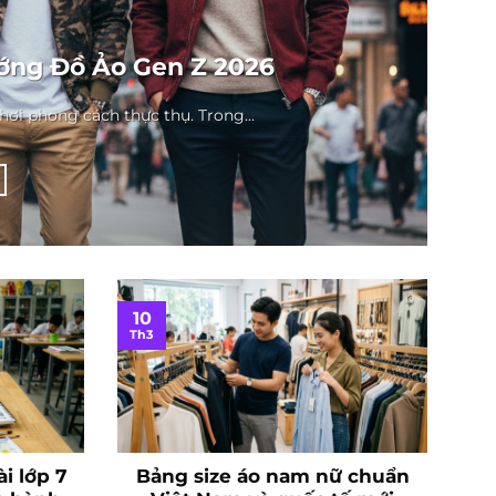
ướng Đồ Ảo Gen Z 2026
hơi phong cách thực thụ. Trong...
10
Th3
ài lớp 7
Bảng size áo nam nữ chuẩn