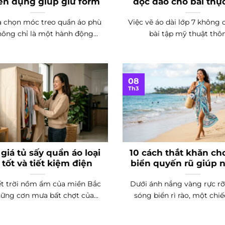
ên dụng giúp giữ form
độc đáo cho bài thự
ựa chọn móc treo quần áo phù
Việc vẽ áo dài lớp 7 không 
ông chỉ là một hành động...
bài tập mỹ thuật thôn
08
Th3
giá tủ sấy quần áo loại
10 cách thắt khăn ch
 tốt và tiết kiệm điện
biển quyến rũ giúp 
tin
iết trời nồm ẩm của miền Bắc
Dưới ánh nắng vàng rực rỡ
ững cơn mưa bất chợt của...
sóng biển rì rào, một chiếc