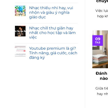
chuy
Nhạc thiếu nhi hay, vui
Việc l
nhộn và giàu ý nghĩa
hợp kh
giáo dục
Nhạc chill thư giãn hay
nhất cho học tập và làm
việc
09
Th3
Youtube premium là gì?
Tính năng, giá cước, cách
đăng ký
Đánh 
nào
Giữa t
hay nh