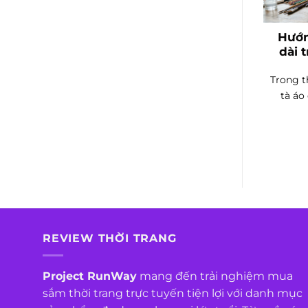
Hướn
dài 
Trong t
tà áo
REVIEW THỜI TRANG
Project RunWay
mang đến trải nghiệm mua
sắm thời trang trực tuyến tiện lợi với danh mục