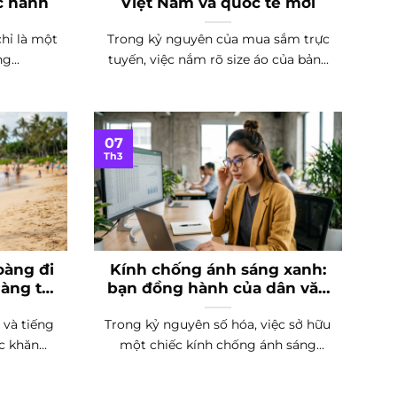
c hành
Việt Nam và quốc tế mới
chỉ là một
Trong kỷ nguyên của mua sắm trực
g...
tuyến, việc nắm rõ size áo của bản...
07
Th3
oàng đi
Kính chống ánh sáng xanh:
nàng tự
bạn đồng hành của dân văn
phòng
 và tiếng
Trong kỷ nguyên số hóa, việc sở hữu
 khăn...
một chiếc kính chống ánh sáng
xanh...