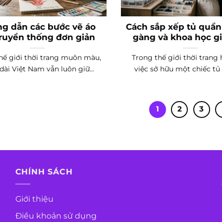
g dẫn các bước vẽ áo
Cách sắp xếp tủ quần
truyền thống đơn giản
gàng và khoa học gi
ưu không gia
hế giới thời trang muôn màu,
Trong thế giới thời trang h
 dài Việt Nam vẫn luôn giữ...
việc sở hữu một chiếc tủ 
1
2
3
CHÍNH SÁCH
Giới thiệu
Điều khoản sử dụng