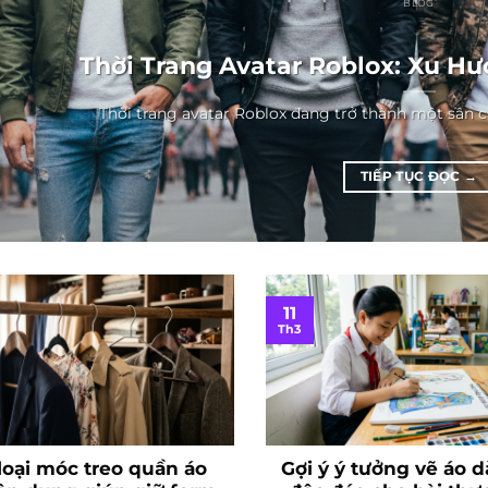
BLOG
Thời Trang Avatar Roblox: Xu H
Thời trang avatar Roblox đang trở thành một sân c
TIẾP TỤC ĐỌC
→
11
Th3
loại móc treo quần áo
Gợi ý ý tưởng vẽ áo d