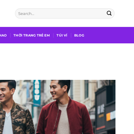
THAO
THỜI TRANG TRẺ EM
TÚI VÍ
BLOG