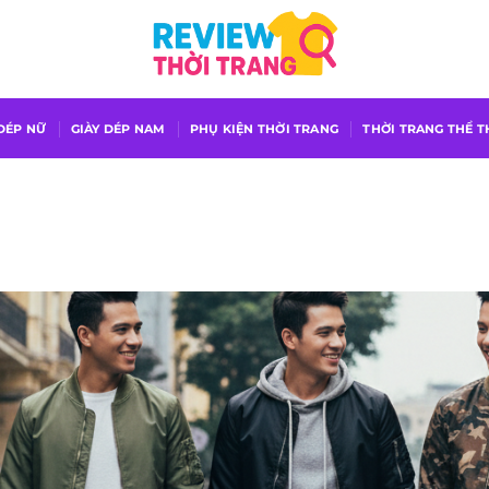
 DÉP NỮ
GIÀY DÉP NAM
PHỤ KIỆN THỜI TRANG
THỜI TRANG THỂ 