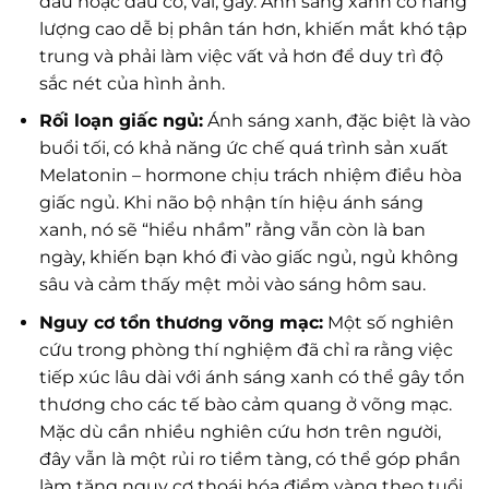
đầu hoặc đau cổ, vai, gáy. Ánh sáng xanh có năng
lượng cao dễ bị phân tán hơn, khiến mắt khó tập
trung và phải làm việc vất vả hơn để duy trì độ
sắc nét của hình ảnh.
Rối loạn giấc ngủ:
Ánh sáng xanh, đặc biệt là vào
buổi tối, có khả năng ức chế quá trình sản xuất
Melatonin – hormone chịu trách nhiệm điều hòa
giấc ngủ. Khi não bộ nhận tín hiệu ánh sáng
xanh, nó sẽ “hiểu nhầm” rằng vẫn còn là ban
ngày, khiến bạn khó đi vào giấc ngủ, ngủ không
sâu và cảm thấy mệt mỏi vào sáng hôm sau.
Nguy cơ tổn thương võng mạc:
Một số nghiên
cứu trong phòng thí nghiệm đã chỉ ra rằng việc
tiếp xúc lâu dài với ánh sáng xanh có thể gây tổn
thương cho các tế bào cảm quang ở võng mạc.
Mặc dù cần nhiều nghiên cứu hơn trên người,
đây vẫn là một rủi ro tiềm tàng, có thể góp phần
làm tăng nguy cơ thoái hóa điểm vàng theo tuổi