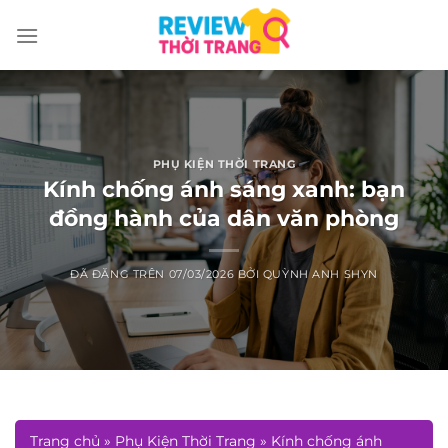
Chuyển
đến
nội
dung
PHỤ KIỆN THỜI TRANG
Kính chống ánh sáng xanh: bạn
đồng hành của dân văn phòng
ĐÃ ĐĂNG TRÊN
07/03/2026
BỞI
QUỲNH ANH SHYN
Trang chủ
»
Phụ Kiện Thời Trang
»
Kính chống ánh