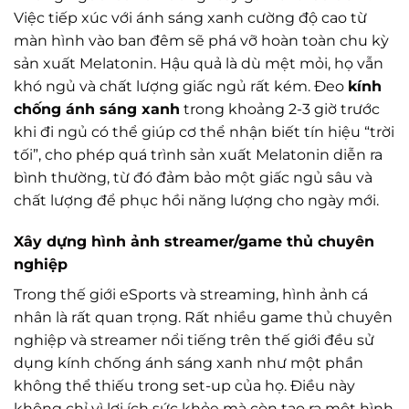
Việc tiếp xúc với ánh sáng xanh cường độ cao từ
màn hình vào ban đêm sẽ phá vỡ hoàn toàn chu kỳ
sản xuất Melatonin. Hậu quả là dù mệt mỏi, họ vẫn
khó ngủ và chất lượng giấc ngủ rất kém. Đeo
kính
chống ánh sáng xanh
trong khoảng 2-3 giờ trước
khi đi ngủ có thể giúp cơ thể nhận biết tín hiệu “trời
tối”, cho phép quá trình sản xuất Melatonin diễn ra
bình thường, từ đó đảm bảo một giấc ngủ sâu và
chất lượng để phục hồi năng lượng cho ngày mới.
Xây dựng hình ảnh streamer/game thủ chuyên
nghiệp
Trong thế giới eSports và streaming, hình ảnh cá
nhân là rất quan trọng. Rất nhiều game thủ chuyên
nghiệp và streamer nổi tiếng trên thế giới đều sử
dụng kính chống ánh sáng xanh như một phần
không thể thiếu trong set-up của họ. Điều này
không chỉ vì lợi ích sức khỏe mà còn tạo ra một hình