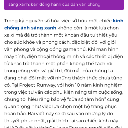
sáng xanh: bạn đồng hành của dân văn phòng
Trong kỷ nguyên số hóa, việc sở hữu một chiếc
kính
chống ánh sáng xanh
không còn là một lựa chọn
xa xỉ mà đã trở thành một khoản đầu tư thiết yếu
cho sức khỏe và phong cách, đặc biệt đối với giới
văn phòng và cộng đồng game thủ. Khi màn hình
máy tính, điện thoại thông minh và các thiết bị điện
tử khác trở thành một phần không thể tách rời
trong công việc và giải trí, đôi mắt của chúng ta
đang phải đối mặt với những thách thức chưa từng
có. Tại Project Runway, với hơn 10 năm kinh nghiệm
trong việc tư vấn các phụ kiện nâng tầm cuộc sống,
chúng tôi hiểu rằng bảo vệ “cửa sổ tâm hồn” cũng
quan trọng như việc lựa chọn một bộ trang phục
hoàn hảo. Bài viết này sẽ đi sâu vào những lý do
thuyết phục nhất, giải thích tại sao chiếc kính này
lại là “vật bất ly thân” của những con người hiện đại.