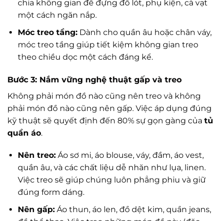
chia không gian để đựng đồ lót, phụ kiện, cà vạt
một cách ngăn nắp.
Móc treo tầng:
Dành cho quần âu hoặc chân váy,
móc treo tầng giúp tiết kiệm không gian treo
theo chiều dọc một cách đáng kể.
Bước 3: Nắm vững nghệ thuật gấp và treo
Không phải món đồ nào cũng nên treo và không
phải món đồ nào cũng nên gấp. Việc áp dụng đúng
kỹ thuật sẽ quyết định đến 80% sự gọn gàng của
tủ
quần áo
.
Nên treo:
Áo sơ mi, áo blouse, váy, đầm, áo vest,
quần âu, và các chất liệu dễ nhăn như lụa, linen.
Việc treo sẽ giúp chúng luôn phẳng phiu và giữ
đúng form dáng.
Nên gấp:
Áo thun, áo len, đồ dệt kim, quần jeans,