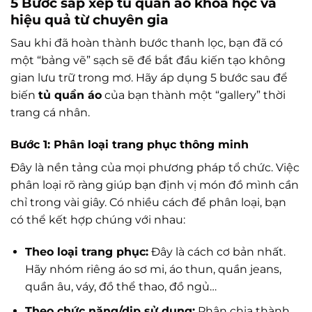
5 Bước sắp xếp tủ quần áo khoa học và
hiệu quả từ chuyên gia
Sau khi đã hoàn thành bước thanh lọc, bạn đã có
một “bảng vẽ” sạch sẽ để bắt đầu kiến tạo không
gian lưu trữ trong mơ. Hãy áp dụng 5 bước sau để
biến
tủ quần áo
của bạn thành một “gallery” thời
trang cá nhân.
Bước 1: Phân loại trang phục thông minh
Đây là nền tảng của mọi phương pháp tổ chức. Việc
phân loại rõ ràng giúp bạn định vị món đồ mình cần
chỉ trong vài giây. Có nhiều cách để phân loại, bạn
có thể kết hợp chúng với nhau:
Theo loại trang phục:
Đây là cách cơ bản nhất.
Hãy nhóm riêng áo sơ mi, áo thun, quần jeans,
quần âu, váy, đồ thể thao, đồ ngủ…
Theo chức năng/dịp sử dụng:
Phân chia thành