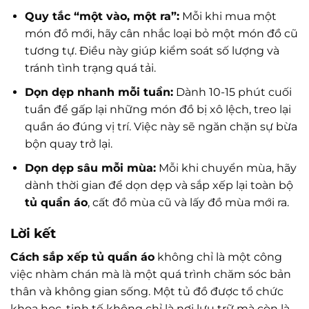
Quy tắc “một vào, một ra”:
Mỗi khi mua một
món đồ mới, hãy cân nhắc loại bỏ một món đồ cũ
tương tự. Điều này giúp kiểm soát số lượng và
tránh tình trạng quá tải.
Dọn dẹp nhanh mỗi tuần:
Dành 10-15 phút cuối
tuần để gấp lại những món đồ bị xô lệch, treo lại
quần áo đúng vị trí. Việc này sẽ ngăn chặn sự bừa
bộn quay trở lại.
Dọn dẹp sâu mỗi mùa:
Mỗi khi chuyển mùa, hãy
dành thời gian để dọn dẹp và sắp xếp lại toàn bộ
tủ quần áo
, cất đồ mùa cũ và lấy đồ mùa mới ra.
Lời kết
Cách sắp xếp tủ quần áo
không chỉ là một công
việc nhàm chán mà là một quá trình chăm sóc bản
thân và không gian sống. Một tủ đồ được tổ chức
khoa học, tinh tế không chỉ là nơi lưu trữ mà còn là