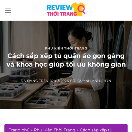
Chuyển
đến
nội
dung
PHỤ KIỆN THỜI TRANG
Cách sắp xếp tủ quần áo gọn gàng
và khoa học giúp tối ưu không gian
ĐÃ ĐĂNG TRÊN
02/03/2026
BỞI
QUỲNH ANH SHYN
Trang chủ
»
Phụ Kiện Thời Trang
»
Cách sắp xếp tủ