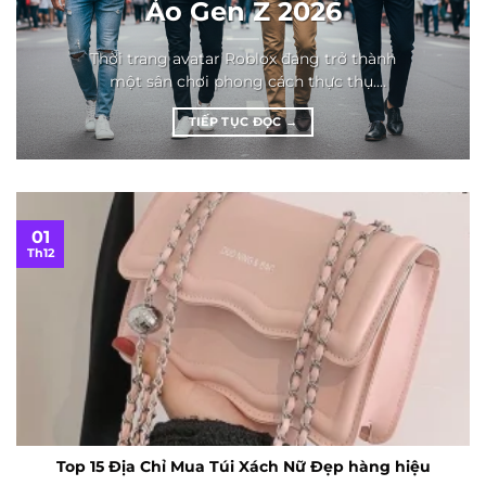
Ảo Gen Z 2026
Thời trang avatar Roblox đang trở thành
một sân chơi phong cách thực thụ.
Trong...
TIẾP TỤC ĐỌC
→
01
Th12
Top 15 Địa Chỉ Mua Túi Xách Nữ Đẹp hàng hiệu