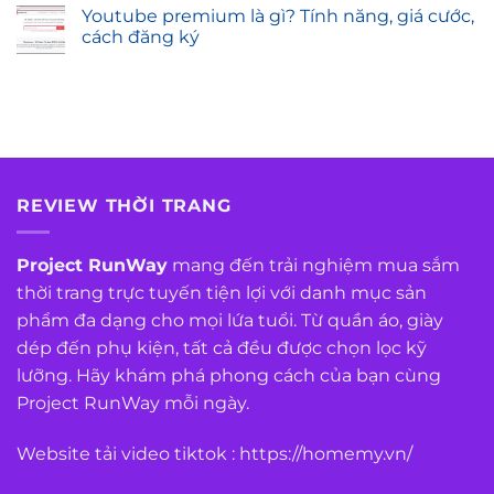
Youtube premium là gì? Tính năng, giá cước,
cách đăng ký
REVIEW THỜI TRANG
Project RunWay
mang đến trải nghiệm mua sắm
thời trang trực tuyến tiện lợi với danh mục sản
phẩm đa dạng cho mọi lứa tuổi. Từ quần áo, giày
dép đến phụ kiện, tất cả đều được chọn lọc kỹ
lưỡng. Hãy khám phá phong cách của bạn cùng
Project RunWay mỗi ngày.
Website tải video tiktok :
https://homemy.vn/