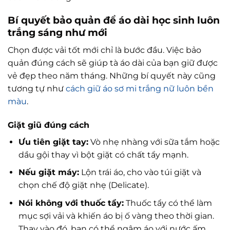
Bí quyết bảo quản để áo dài học sinh luôn
trắng sáng như mới
Chọn được vải tốt mới chỉ là bước đầu. Việc bảo
quản đúng cách sẽ giúp tà áo dài của bạn giữ được
vẻ đẹp theo năm tháng. Những bí quyết này cũng
tương tự như
cách giữ áo sơ mi trắng nữ luôn bền
màu
.
Giặt giũ đúng cách
Ưu tiên giặt tay:
Vò nhẹ nhàng với sữa tắm hoặc
dầu gội thay vì bột giặt có chất tẩy mạnh.
Nếu giặt máy:
Lộn trái áo, cho vào túi giặt và
chọn chế độ giặt nhẹ (Delicate).
Nói không với thuốc tẩy:
Thuốc tẩy có thể làm
mục sợi vải và khiến áo bị ố vàng theo thời gian.
Thay vào đó, bạn có thể ngâm áo với nước ấm