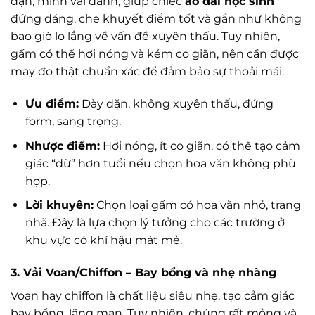
dặn, mình vải đanh, giúp chiếc
áo dài học sinh
đứng dáng, che khuyết điểm tốt và gần như không
bao giờ lo lắng về vấn đề xuyên thấu. Tuy nhiên,
gấm có thể hơi nóng và kém co giãn, nên cần được
may đo thật chuẩn xác để đảm bảo sự thoải mái.
Ưu điểm:
Dày dặn, không xuyên thấu, đứng
form, sang trọng.
Nhược điểm:
Hơi nóng, ít co giãn, có thể tạo cảm
giác “dừ” hơn tuổi nếu chọn hoa văn không phù
hợp.
Lời khuyên:
Chọn loại gấm có hoa văn nhỏ, trang
nhã. Đây là lựa chọn lý tưởng cho các trường ở
khu vực có khí hậu mát mẻ.
3. Vải Voan/Chiffon – Bay bổng và nhẹ nhàng
Voan hay chiffon là chất liệu siêu nhẹ, tạo cảm giác
bay bổng, lãng mạn. Tuy nhiên, chúng rất mỏng và