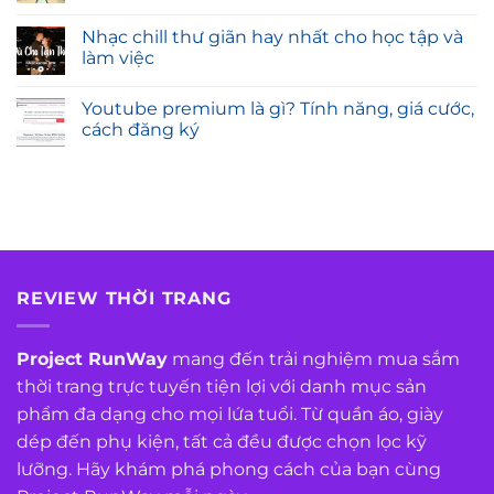
Nhạc chill thư giãn hay nhất cho học tập và
làm việc
Youtube premium là gì? Tính năng, giá cước,
cách đăng ký
REVIEW THỜI TRANG
Project RunWay
mang đến trải nghiệm mua sắm
thời trang trực tuyến tiện lợi với danh mục sản
phẩm đa dạng cho mọi lứa tuổi. Từ quần áo, giày
dép đến phụ kiện, tất cả đều được chọn lọc kỹ
lưỡng. Hãy khám phá phong cách của bạn cùng