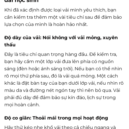
dài học sinh
Khi đã xác định được loại vải mình yêu thích, bạn
cần kiểm tra thêm một vài tiêu chí sau để đảm bảo
lựa chọn của mình là hoàn hảo nhất.
Độ dày của vải: Nói không với vải mỏng, xuyên
thấu
Đây là tiêu chí quan trọng hàng đầu. Để kiểm tra,
bạn hãy cầm một lớp vải đưa lên phía có nguồn
sáng (đèn hoặc ánh sáng trời). Nếu bạn có thể nhìn
rõ mọi thứ phía sau, đó là vải quá mỏng. Một cách
khác là đặt bàn tay của bạn dưới lớp vải, nếu nhìn rõ
màu da và đường nét ngón tay thì nên bỏ qua. Vải
phải đủ dày để đảm bảo sự kín đáo, lịch sự trong
mọi hoàn cảnh.
Độ co giãn: Thoải mái trong mọi hoạt động
Hãy thử kéo nhẹ khổ vải theo cả chiều ngang và