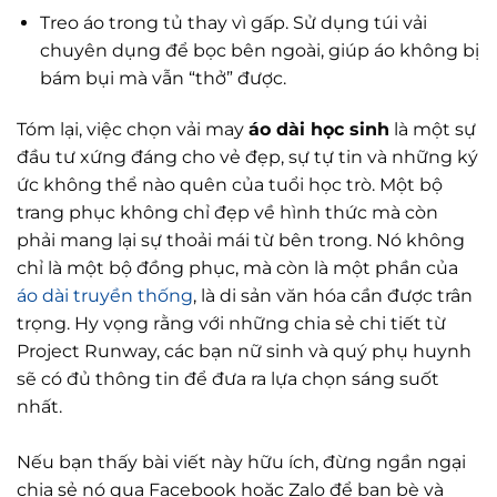
Treo áo trong tủ thay vì gấp. Sử dụng túi vải
chuyên dụng để bọc bên ngoài, giúp áo không bị
bám bụi mà vẫn “thở” được.
Tóm lại, việc chọn vải may
áo dài học sinh
là một sự
đầu tư xứng đáng cho vẻ đẹp, sự tự tin và những ký
ức không thể nào quên của tuổi học trò. Một bộ
trang phục không chỉ đẹp về hình thức mà còn
phải mang lại sự thoải mái từ bên trong. Nó không
chỉ là một bộ đồng phục, mà còn là một phần của
áo dài truyền thống
, là di sản văn hóa cần được trân
trọng. Hy vọng rằng với những chia sẻ chi tiết từ
Project Runway, các bạn nữ sinh và quý phụ huynh
sẽ có đủ thông tin để đưa ra lựa chọn sáng suốt
nhất.
Nếu bạn thấy bài viết này hữu ích, đừng ngần ngại
chia sẻ nó qua Facebook hoặc Zalo để bạn bè và