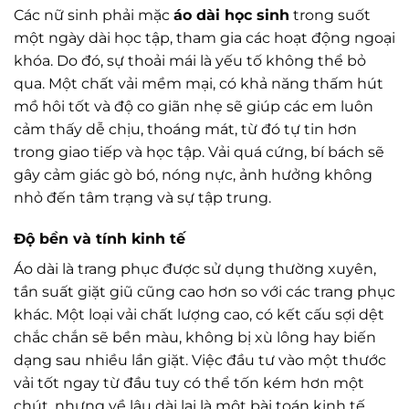
Các nữ sinh phải mặc
áo dài học sinh
trong suốt
một ngày dài học tập, tham gia các hoạt động ngoại
khóa. Do đó, sự thoải mái là yếu tố không thể bỏ
qua. Một chất vải mềm mại, có khả năng thấm hút
mồ hôi tốt và độ co giãn nhẹ sẽ giúp các em luôn
cảm thấy dễ chịu, thoáng mát, từ đó tự tin hơn
trong giao tiếp và học tập. Vải quá cứng, bí bách sẽ
gây cảm giác gò bó, nóng nực, ảnh hưởng không
nhỏ đến tâm trạng và sự tập trung.
Độ bền và tính kinh tế
Áo dài là trang phục được sử dụng thường xuyên,
tần suất giặt giũ cũng cao hơn so với các trang phục
khác. Một loại vải chất lượng cao, có kết cấu sợi dệt
chắc chắn sẽ bền màu, không bị xù lông hay biến
dạng sau nhiều lần giặt. Việc đầu tư vào một thước
vải tốt ngay từ đầu tuy có thể tốn kém hơn một
chút, nhưng về lâu dài lại là một bài toán kinh tế