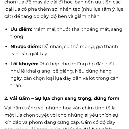
chọn lụa để may áo dài đi học, bạn nên ưu tiên các
loại lụa có pha thêm sợi nhân tạo (như lụa tằm ý, lụa
cát) để tăng độ dày, độ bền và giảm nhăn.
Ưu điểm:
Mềm mại, thướt tha, thoáng mát, sang
trọng.
Nhược điểm:
Dễ nhăn, có thể mỏng, giá thành
cao, cần giặt tay.
Lời khuyên:
Phù hợp cho những dịp đặc biệt
như lễ khai giảng, bế giảng. Nếu dùng hàng
ngày, cần chọn loại lụa dày dặn và lót trong cẩn
thận.
2. Vải Gấm – Sự lựa chọn sang trọng, đứng form
Vải gấm trắng với những hoa văn chìm tinh tế là
một lựa chọn tuyệt vời cho những ai yêu thích sự
kín đáo và phom dáng cứng cáp. Gấm có độ dày