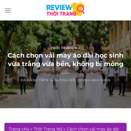
Chuyển
đến
nội
dung
THỜI TRANG NỮ
Cách chọn vải may áo dài học sinh
vừa trắng vừa bền, không bị mỏng
ĐÃ ĐĂNG TRÊN
14/04/2026
BỞI
QUỲNH ANH SHYN
Trang chủ
»
Thời Trang Nữ
»
Cách chọn vải may áo dài