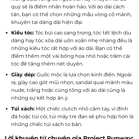
quý sẽ là điểm nhấn hoàn hảo. Với áo dài cách
tân, bạn có thể chọn những mẫu vòng cổ mảnh,
khuyên tai dáng dài hiện đại.
Kiểu tóc:
Tóc búi cao sang trọng, tóc tết lệch dịu
dàng hay tóc xõa dài uốn xoăn nhẹ nhàng đều là
những kiểu tóc rất hợp với áo dài. Bạn có thể
điểm thêm một vài bông hoa nhỏ hoặc trâm cài
tóc để tăng thêm nét duyên.
Giày dép:
Guốc mộc là lựa chọn kinh điển. Ngoài
ra, giày cao gót mũi nhọn, sandal quai mảnh màu
nude, trắng hoặc cùng tông với áo dài cũng là
những sự kết hợp ăn ý.
Túi xách:
Một chiếc clutch nhỏ cầm tay, ví đính
đá hoặc túi cói, túi mây tre đan sẽ phù hợp hơn là
những chiếc túi xách to bản.
Lời khuyên từ chuyên gia Project Runway: