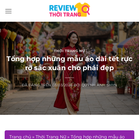
Chuyển
đến
nội
dung
THỜI TRANG NỮ
Tổng hợp những mẫu áo dài tết rực
rỡ sắc xuân cho phái đẹp
ĐÃ ĐĂNG TRÊN
03/03/2026
BỞI
QUỲNH ANH SHYN
Trang chủ
»
Thời Trang Nữ
»
Tổng hợp những mẫu áo