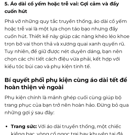
5. Áo dài cổ yếm hoặc trễ vai: Gợi cảm và đầy
cuốn hút
Phá vỡ những quy tắc truyền thống, áo dài cổ yếm
hoặc trễ vai là một lựa chọn táo bạo nhưng đầy
cuốn hút. Thiết kế này giúp các nàng khéo léo khoe
trọn bờ vai thon thả và xương quai xanh quyến rũ.
Tuy nhiên, để giữ được nét duyên dáng, bạn nên
chọn các chi tiết cách điệu vừa phải, kết hợp với
kiểu tóc búi cao và phụ kiện tinh tế.
Bí quyết phối phụ kiện cùng áo dài tết để
hoàn thiện vẻ ngoài
Phụ kiện chính là mảnh ghép cuối cùng giúp bộ
trang phục của bạn trở nên hoàn hảo. Đừng bỏ qua
những gợi ý sau đây:
Trang sức:
Với áo dài truyền thống, một chiếc
kiềng bạc, vòng cổ ngọc trai hay khuyên tai đá