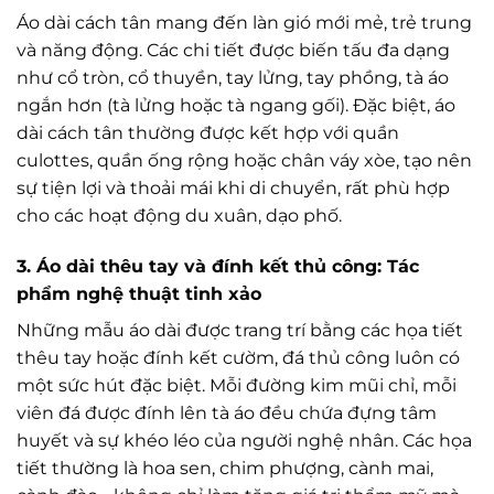
Áo dài cách tân mang đến làn gió mới mẻ, trẻ trung
và năng động. Các chi tiết được biến tấu đa dạng
như cổ tròn, cổ thuyền, tay lửng, tay phồng, tà áo
ngắn hơn (tà lửng hoặc tà ngang gối). Đặc biệt, áo
dài cách tân thường được kết hợp với quần
culottes, quần ống rộng hoặc chân váy xòe, tạo nên
sự tiện lợi và thoải mái khi di chuyển, rất phù hợp
cho các hoạt động du xuân, dạo phố.
3. Áo dài thêu tay và đính kết thủ công: Tác
phẩm nghệ thuật tinh xảo
Những mẫu áo dài được trang trí bằng các họa tiết
thêu tay hoặc đính kết cườm, đá thủ công luôn có
một sức hút đặc biệt. Mỗi đường kim mũi chỉ, mỗi
viên đá được đính lên tà áo đều chứa đựng tâm
huyết và sự khéo léo của người nghệ nhân. Các họa
tiết thường là hoa sen, chim phượng, cành mai,