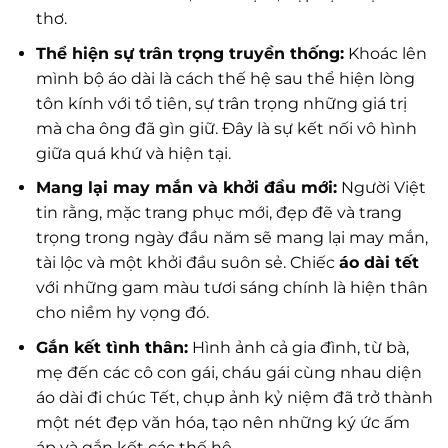
thơ.
Thể hiện sự trân trọng truyền thống:
Khoác lên
mình bộ áo dài là cách thế hệ sau thể hiện lòng
tôn kính với tổ tiên, sự trân trọng những giá trị
mà cha ông đã gìn giữ. Đây là sự kết nối vô hình
giữa quá khứ và hiện tại.
Mang lại may mắn và khởi đầu mới:
Người Việt
tin rằng, mặc trang phục mới, đẹp đẽ và trang
trọng trong ngày đầu năm sẽ mang lại may mắn,
tài lộc và một khởi đầu suôn sẻ. Chiếc
áo dài tết
với những gam màu tươi sáng chính là hiện thân
cho niềm hy vọng đó.
Gắn kết tình thân:
Hình ảnh cả gia đình, từ bà,
mẹ đến các cô con gái, cháu gái cùng nhau diện
áo dài đi chúc Tết, chụp ảnh kỷ niệm đã trở thành
một nét đẹp văn hóa, tạo nên những ký ức ấm
áp và gắn kết các thế hệ.