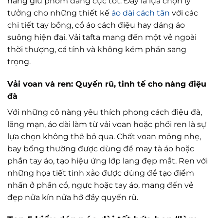
năng giữ phom dáng cực tốt. Đây là lựa chọn lý
tưởng cho những thiết kế
áo dài cách tân
với các
chi tiết tay bồng, cổ áo cách điệu hay dáng áo
suông hiện đại. Vải tafta mang đến một vẻ ngoài
thời thượng, cá tính và không kém phần sang
trọng.
Vải voan và ren: Quyến rũ, tinh tế cho nàng điệu
đà
Với những cô nàng yêu thích phong cách điệu đà,
lãng mạn, áo dài làm từ vải voan hoặc phối ren là sự
lựa chọn không thể bỏ qua. Chất voan mỏng nhẹ,
bay bổng thường được dùng để may tà áo hoặc
phần tay áo, tạo hiệu ứng lớp lang đẹp mắt. Ren với
những họa tiết tinh xảo được dùng để tạo điểm
nhấn ở phần cổ, ngực hoặc tay áo, mang đến vẻ
đẹp nửa kín nửa hở đầy quyến rũ.