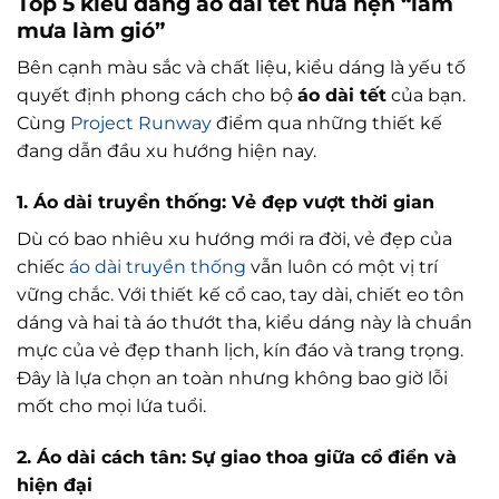
Top 5 kiểu dáng áo dài tết hứa hẹn “làm
mưa làm gió”
Bên cạnh màu sắc và chất liệu, kiểu dáng là yếu tố
quyết định phong cách cho bộ
áo dài tết
của bạn.
Cùng
Project Runway
điểm qua những thiết kế
đang dẫn đầu xu hướng hiện nay.
1. Áo dài truyền thống: Vẻ đẹp vượt thời gian
Dù có bao nhiêu xu hướng mới ra đời, vẻ đẹp của
chiếc
áo dài truyền thống
vẫn luôn có một vị trí
vững chắc. Với thiết kế cổ cao, tay dài, chiết eo tôn
dáng và hai tà áo thướt tha, kiểu dáng này là chuẩn
mực của vẻ đẹp thanh lịch, kín đáo và trang trọng.
Đây là lựa chọn an toàn nhưng không bao giờ lỗi
mốt cho mọi lứa tuổi.
2. Áo dài cách tân: Sự giao thoa giữa cổ điển và
hiện đại