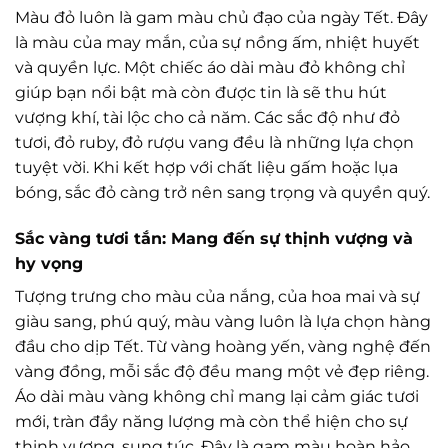
Màu đỏ luôn là gam màu chủ đạo của ngày Tết. Đây
là màu của may mắn, của sự nồng ấm, nhiệt huyết
và quyền lực. Một chiếc áo dài màu đỏ không chỉ
giúp bạn nổi bật mà còn được tin là sẽ thu hút
vượng khí, tài lộc cho cả năm. Các sắc độ như đỏ
tươi, đỏ ruby, đỏ rượu vang đều là những lựa chọn
tuyệt vời. Khi kết hợp với chất liệu gấm hoặc lụa
bóng, sắc đỏ càng trở nên sang trọng và quyền quý.
Sắc vàng tươi tắn: Mang đến sự thịnh vượng và
hy vọng
Tượng trưng cho màu của nắng, của hoa mai và sự
giàu sang, phú quý, màu vàng luôn là lựa chọn hàng
đầu cho dịp Tết. Từ vàng hoàng yến, vàng nghệ đến
vàng đồng, mỗi sắc độ đều mang một vẻ đẹp riêng.
Áo dài màu vàng không chỉ mang lại cảm giác tươi
mới, tràn đầy năng lượng mà còn thể hiện cho sự
thịnh vượng, sung túc. Đây là gam màu hoàn hảo