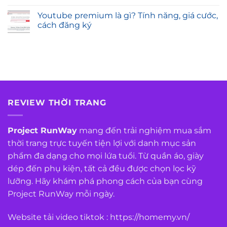
Youtube premium là gì? Tính năng, giá cước,
cách đăng ký
REVIEW THỜI TRANG
Project RunWay
mang đến trải nghiệm mua sắm
thời trang trực tuyến tiện lợi với danh mục sản
phẩm đa dạng cho mọi lứa tuổi. Từ quần áo, giày
dép đến phụ kiện, tất cả đều được chọn lọc kỹ
lưỡng. Hãy khám phá phong cách của bạn cùng
Project RunWay mỗi ngày.
Website tải video tiktok :
https://homemy.vn/