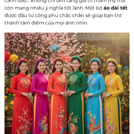
cành đào… không chỉ làm tăng giá trị thẩm mỹ mà
còn mang nhiều ý nghĩa tốt lành. Một bộ
áo dài tết
được đầu tư công phu chắc chắn sẽ giúp bạn trở
thành tâm điểm của mọi ánh nhìn.