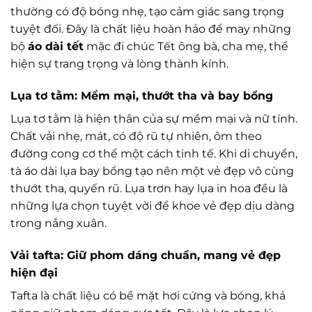
thường có độ bóng nhẹ, tạo cảm giác sang trọng
tuyệt đối. Đây là chất liệu hoàn hảo để may những
bộ
áo dài tết
mặc đi chúc Tết ông bà, cha mẹ, thể
hiện sự trang trọng và lòng thành kính.
Lụa tơ tằm: Mềm mại, thướt tha và bay bổng
Lụa tơ tằm là hiện thân của sự mềm mại và nữ tính.
Chất vải nhẹ, mát, có độ rũ tự nhiên, ôm theo
đường cong cơ thể một cách tinh tế. Khi di chuyển,
tà áo dài lụa bay bổng tạo nên một vẻ đẹp vô cùng
thướt tha, quyến rũ. Lụa trơn hay lụa in hoa đều là
những lựa chọn tuyệt vời để khoe vẻ đẹp dịu dàng
trong nắng xuân.
Vải tafta: Giữ phom dáng chuẩn, mang vẻ đẹp
hiện đại
Tafta là chất liệu có bề mặt hơi cứng và bóng, khả