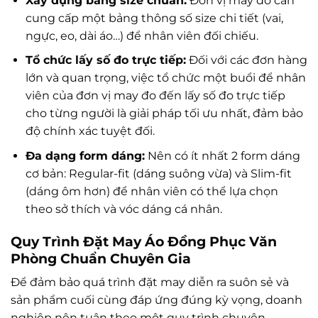
Xây dựng bảng size chuẩn:
Đơn vị may đo cần
cung cấp một bảng thông số size chi tiết (vai,
ngực, eo, dài áo…) để nhân viên đối chiếu.
Tổ chức lấy số đo trực tiếp:
Đối với các đơn hàng
lớn và quan trọng, việc tổ chức một buổi để nhân
viên của đơn vị may đo đến lấy số đo trực tiếp
cho từng người là giải pháp tối ưu nhất, đảm bảo
độ chính xác tuyệt đối.
Đa dạng form dáng:
Nên có ít nhất 2 form dáng
cơ bản: Regular-fit (dáng suông vừa) và Slim-fit
(dáng ôm hơn) để nhân viên có thể lựa chọn
theo sở thích và vóc dáng cá nhân.
Quy Trình Đặt May Áo Đồng Phục Văn
Phòng Chuẩn Chuyên Gia
Để đảm bảo quá trình đặt may diễn ra suôn sẻ và
sản phẩm cuối cùng đáp ứng đúng kỳ vọng, doanh
nghiệp nên tuân theo một quy trình chuyên