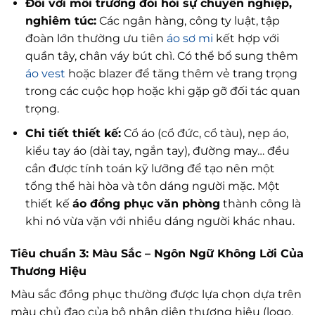
Đối với môi trường đòi hỏi sự chuyên nghiệp,
nghiêm túc:
Các ngân hàng, công ty luật, tập
đoàn lớn thường ưu tiên
áo sơ mi
kết hợp với
quần tây, chân váy bút chì. Có thể bổ sung thêm
áo vest
hoặc blazer để tăng thêm vẻ trang trọng
trong các cuộc họp hoặc khi gặp gỡ đối tác quan
trọng.
Chi tiết thiết kế:
Cổ áo (cổ đức, cổ tàu), nẹp áo,
kiểu tay áo (dài tay, ngắn tay), đường may… đều
cần được tính toán kỹ lưỡng để tạo nên một
tổng thể hài hòa và tôn dáng người mặc. Một
thiết kế
áo đồng phục văn phòng
thành công là
khi nó vừa vặn với nhiều dáng người khác nhau.
Tiêu chuẩn 3: Màu Sắc – Ngôn Ngữ Không Lời Của
Thương Hiệu
Màu sắc đồng phục thường được lựa chọn dựa trên
màu chủ đạo của bộ nhận diện thương hiệu (logo,