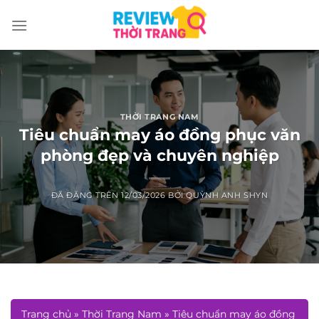
Chuyển
đến
nội
dung
THỜI TRANG NAM
Tiêu chuẩn may áo đồng phục văn
phòng đẹp và chuyên nghiệp
ĐÃ ĐĂNG TRÊN
12/03/2026
BỞI
QUỲNH ANH SHYN
Trang chủ
»
Thời Trang Nam
»
Tiêu chuẩn may áo đồng