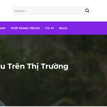
THAO
THỜI TRANG TRẺ EM
TÚI VÍ
BLOG
u Trên Thị Trường