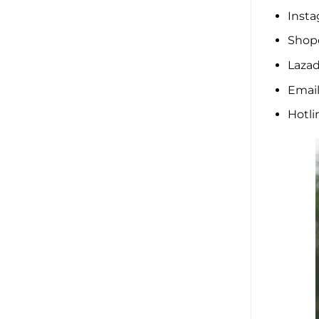
Insta
Shope
Lazad
Email
Hotli