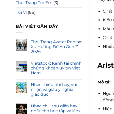
Thời Trang Trẻ Em
(3)
Chất 
Túi Ví
(86)
Kiểu 
BÀI VIẾT GẦN ĐÂY
Mẫu m
Chất 
Thời Trang Avatar Roblox:
Nhiề
Xu Hướng Đồ Ảo Gen Z
2026
Vietstock: Kênh tài chính
Aris
chứng khoán uy tín Việt
Nam
Mô tả:
Nhạc thiếu nhi hay, vui
nhộn và giàu ý nghĩa
Ngoài
giáo dục
đông
Nhạc chill thư giãn hay
Hiện 
nhất cho học tập và làm