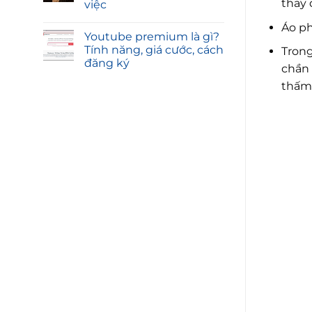
thay 
việc
Áo ph
Youtube premium là gì?
Tính năng, giá cước, cách
Trong
đăng ký
chần 
thấm 