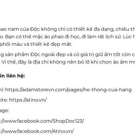
ao nam của Độc không chỉ có thiết kế đa dạng, chiều t
ao. Bạn có thể mặc áo phao đi học, đi làm rất lịch sử. Lúc
phối màu và thiết kế đẹp mắt.
 sản phẩm Độc ngoài đẹp và có giá trị giữ ấm tốt còn 
 Vì thế, đây là địa chỉ không nên bỏ lỡ khi chọn áo ấm 
in liên hệ:
hỉ: https://adamstorevn.com/pages/he-thong-cua-hang
te: https://atino.vn/
age:
s://www.facebook.com/ShopDoc123/
://www.facebook.com/Atino.vn/