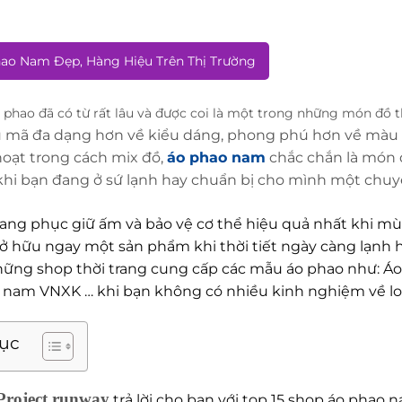
hao Nam Đẹp, Hàng Hiệu Trên Thị Trường
 phao đã có từ rất lâu và được coi là một trong những món đồ 
 mã đa dạng hơn về kiểu dáng, phong phú hơn về màu sắ
hoạt trong cách mix đồ,
áo phao nam
chắc chắn là món đ
 khi bạn đang ở sứ lạnh hay chuẩn bị cho mình một chuy
trang phục giữ ấm và bảo vệ cơ thể hiệu quả nhất khi mù
ở hữu ngay một sản phẩm khi thời tiết ngày càng lạnh h
ững shop thời trang cung cấp các mẫu áo phao như: Áo
 nam VNXK … khi bạn không có nhiều kinh nghiệm về loạ
lục
Project runway
trả lời cho bạn với top 15 shop áo phao 