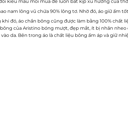
đổi kiểu mẫu mỗi mùa để luôn bắt kịp xu hướng của thời
ao nam lông vũ chứa 90% lông tơ. Nhờ đó, áo giữ ấm t
 khi đó, áo chần bông cũng được làm bằng 100% chất li
bông của Aristino bóng mượt, đẹp mắt, ít bị nhăn nheo
vào da. Bên trong áo là chất liệu bông ấm áp và giữ nh