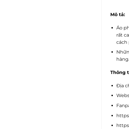
Mô tả:
Áo ph
rất c
cách 
Những
hàng.
Thông t
Địa c
Websi
Fanp
http
https