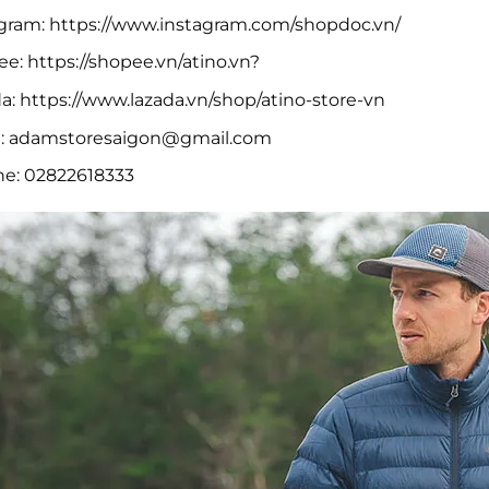
gram: https://www.instagram.com/shopdoc.vn/
e: https://shopee.vn/atino.vn?
a: https://www.lazada.vn/shop/atino-store-vn
:
adamstoresaigon@gmail.com
ne: 02822618333