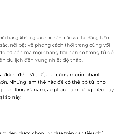
thời trang khởi nguồn cho các mẫu áo thu đông hiện
c, nổi bật về phong cách thời trang cùng với
ồ cơ bản mà mọi chàng trai nên có trong tủ đồ
ến du lịch đến vùng nhiệt độ thấp.
a đông đến. Vì thế, ai ai cũng muốn nhanh
ơn. Nhưng làm thế nào để có thể bỏ túi cho
 phao lông vũ nam, áo phao nam hàng hiệu hay
i áo này.
nam đẹp được chọn lọc dựa trên các tiêu chí: