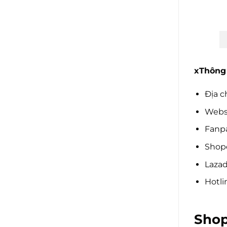
xThông 
Địa c
Websi
Fanpa
Shope
Lazad
Hotli
Shop