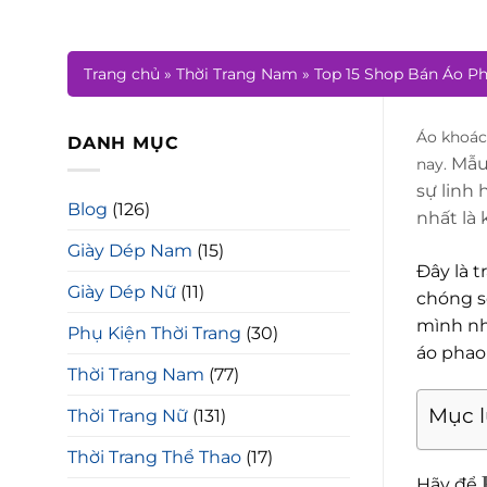
Trang chủ
»
Thời Trang Nam
»
Top 15 Shop Bán Áo P
Áo khoác
DANH MỤC
Mẫu
nay.
sự linh 
Blog
(126)
nhất là
Giày Dép Nam
(15)
Đây là 
Giày Dép Nữ
(11)
chóng s
mình nh
Phụ Kiện Thời Trang
(30)
áo phao
Thời Trang Nam
(77)
Mục 
Thời Trang Nữ
(131)
Thời Trang Thể Thao
(17)
Hãy để