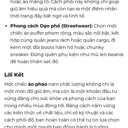
hoặc áo măng tô. Cách phối này không chỉ giúp
giữ ấm hiệu quả mà còn tạo ra một điểm nhấn
thời trang đầy bất ngờ và tinh tế.
Phong cách Dạo phố (Streetwear):
Chọn một
chiếc áo puffer phom rộng, màu sắc nổi bật, kết
hợp cùng quần jeans rách hoặc quần cargo, đi
kèm một đôi boots hầm hố hoặc chunky
sneaker. Đừng quên phụ kiện như mũ len beanie
để hoàn thiện set đồ.
Lời Kết
Một chiếc
áo phao
nam chất lượng không chỉ là
một món đồ giữ ấm, mà còn là một khoản đầu tư
xứng đáng cho sức khỏe và phong cách của bạn
trong nhiều mùa đông tới. Bằng cách nắm vững
các kiến thức về chất liệu, chỉ số kỹ thuật và các
cách phối đồ, bạn hoàn toàn có thể tự tin lựa chọn
cho mình một người bạn đồng hành lý tưởng.