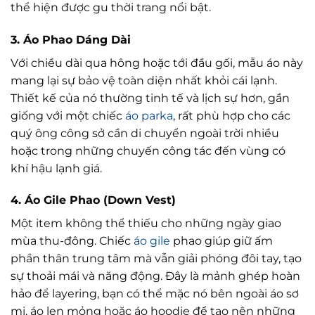
thể hiện được gu thời trang nổi bật.
3. Áo Phao Dáng Dài
Với chiều dài qua hông hoặc tới đầu gối, mẫu áo này
mang lại sự bảo vệ toàn diện nhất khỏi cái lạnh.
Thiết kế của nó thường tinh tế và lịch sự hơn, gần
giống với một chiếc
áo parka
, rất phù hợp cho các
quý ông công sở cần di chuyển ngoài trời nhiều
hoặc trong những chuyến công tác đến vùng có
khí hậu lạnh giá.
4. Áo Gile Phao (Down Vest)
Một item không thể thiếu cho những ngày giao
mùa thu-đông. Chiếc
áo gile
phao giúp giữ ấm
phần thân trung tâm mà vẫn giải phóng đôi tay, tạo
sự thoải mái và năng động. Đây là mảnh ghép hoàn
hảo để layering, bạn có thể mặc nó bên ngoài áo sơ
mi, áo len mỏng hoặc áo hoodie để tạo nên những