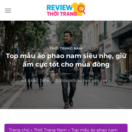
Chuyển
đến
nội
dung
THỜI TRANG NAM
Top mẫu áo phao nam siêu nhẹ, giữ
ấm cực tốt cho mùa đông
ĐÃ ĐĂNG TRÊN
11/02/2026
BỞI
QUỲNH ANH SHYN
Trang chủ
»
Thời Trang Nam
»
Top mẫu áo phao nam