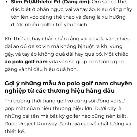
Slim Fit/Athletic Fit (Dáng ôm):
Ôm sát cơ thể,
đặc biệt ở phần ngực, vai và tay áo. Kiểu dáng này
tôn lên vóc dáng thể thao và đang là xu hướng
được nhiều golfer trẻ yêu thích.
Khi thử áo, hãy chắc chắn rằng vai áo vừa vặn, chiều
dài áo đủ để sơ vin mà không bị tuột ra khi vung
gậy, và tay áo không quá dài hay quá bó. Một chiếc
áo polo golf nam
vừa vặn sẽ giúp bạn trông gọn
gàng và thi đấu hiệu quả hơn.
Gợi ý những mẫu áo polo golf nam chuyên
nghiệp từ các thương hiệu hàng đầu
Thị trường thời trang golf vô cùng sôi động với sự
góp mặt của nhiều thương hiệu lớn. Dưới đây là
những cái tên mà bất kỳ golfer nào cũng nên biết,
được Project Runway đánh giá cao về chất lượng và
thiết kế.