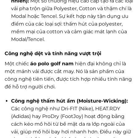
nhiên):
Một số thương hiệu cao cấp tạo ra các loại
vải pha trộn giữa Polyester, Cotton và thậm chí là
Modal hoặc Tencel. Sự kết hợp này tận dụng ưu
điểm của các loại sợi: thấm hút của polyester,
mềm mại của cotton và cảm giác mát lạnh của
Modal/Tencel.
Công nghệ dệt và tính năng vượt trội
Một chiếc
áo polo golf nam
hiện đại không chỉ là
một mảnh vải được cắt may. Nó là sản phẩm của
công nghệ tiên tiến, được tích hợp nhiều tính năng
để hỗ trợ người chơi.
Công nghệ thấm hút ẩm (Moisture-Wicking):
Các công nghệ như Dri-FIT (Nike), HEAT.RDY
(Adidas) hay ProDry (FootJoy) hoạt động bằng
cách kéo mồ hôi từ bề mặt da ra lớp ngoài của
vải, giúp mồ hôi bay hơi nhanh hơn. Điều này giữ