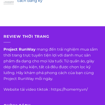
cách đăng ký
REVIEW THỜI TRANG
Project RunWay
mang đến trải nghiệm mua sắm
thời trang trực tuyến tiện lợi với danh mục sản
phẩm đa dạng cho mọi lứa tuổi. Từ quần áo, giày
dép đến phụ kiện, tất cả đều được chọn lọc kỹ
lưỡng. Hãy khám phá phong cách của bạn cùng
Project RunWay mỗi ngày.
Website tải video tiktok :
https://homemy.vn/