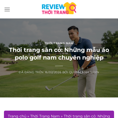
Chuyển
đến
nội
dung
THỜI TRANG NAM
Thời trang sân cỏ: Những mẫu áo
polo golf nam chuyên nghiệp
ĐÃ ĐĂNG TRÊN
16/02/2026
BỞI
QUỲNH ANH SHYN
Trang chủ
»
Thời Trang Nam
»
Thời trang sân cỏ: Những