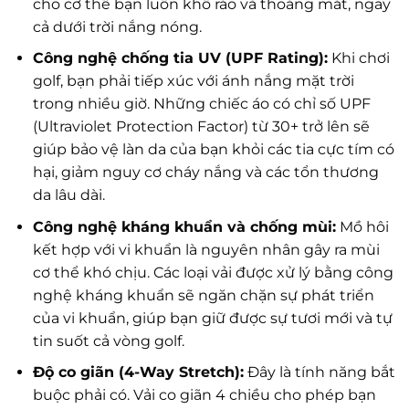
cho cơ thể bạn luôn khô ráo và thoáng mát, ngay
cả dưới trời nắng nóng.
Công nghệ chống tia UV (UPF Rating):
Khi chơi
golf, bạn phải tiếp xúc với ánh nắng mặt trời
trong nhiều giờ. Những chiếc áo có chỉ số UPF
(Ultraviolet Protection Factor) từ 30+ trở lên sẽ
giúp bảo vệ làn da của bạn khỏi các tia cực tím có
hại, giảm nguy cơ cháy nắng và các tổn thương
da lâu dài.
Công nghệ kháng khuẩn và chống mùi:
Mồ hôi
kết hợp với vi khuẩn là nguyên nhân gây ra mùi
cơ thể khó chịu. Các loại vải được xử lý bằng công
nghệ kháng khuẩn sẽ ngăn chặn sự phát triển
của vi khuẩn, giúp bạn giữ được sự tươi mới và tự
tin suốt cả vòng golf.
Độ co giãn (4-Way Stretch):
Đây là tính năng bắt
buộc phải có. Vải co giãn 4 chiều cho phép bạn