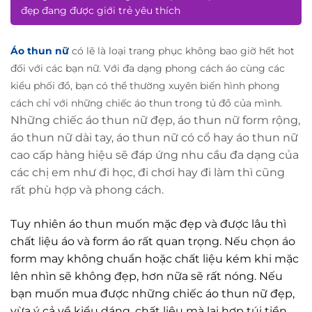
đẹp đang được giới trẻ yêu thích
Áo thun nữ
có lẽ là loại trang phục không bao giờ hết hot
đối với các bạn nữ. Với đa dạng phong cách áo cùng các
kiểu phối đồ, bạn có thể thường xuyên biến hình phong
cách chỉ với những chiếc áo thun trong tủ đồ của mình.
Những chiếc áo thun nữ đẹp, áo thun nữ form rộng,
áo thun nữ dài tay, áo thun nữ có cổ hay áo thun nữ
cao cấp hàng hiệu sẽ đáp ứng nhu cầu đa dạng của
các chị em như đi học, đi chơi hay đi làm thì cũng
rất phù hợp và phong cách.
Tuy nhiên áo thun muốn mặc đẹp và được lâu thì
chất liệu áo và form áo rất quan trọng. Nếu chọn áo
form may không chuẩn hoặc chất liệu kém khi mặc
lên nhìn sẽ không đẹp, hơn nữa sẽ rất nóng. Nếu
bạn muốn mua được những chiếc áo thun nữ đẹp,
vừa ý cả về kiểu dáng, chất liệu mà lại hợp túi tiền