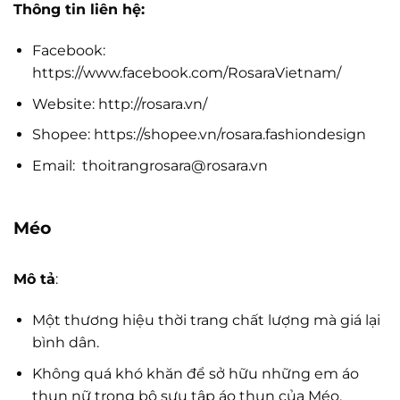
Thông tin liên hệ:
Facebook:
https://www.facebook.com/RosaraVietnam/
Website: http://rosara.vn/
Shopee: https://shopee.vn/rosara.fashiondesign
Email:
thoitrangrosara@rosara.vn
Méo
Mô tả
:
Một thương hiệu thời trang chất lượng mà giá lại
bình dân.
Không quá khó khăn để sở hữu những em áo
thun nữ trong bộ sưu tập áo thun của Méo.