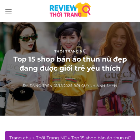
Chuyển
đến
nội
dung
THỜI TRANG NỮ
Top 15 shop bán áo thun nữ đẹp
đang được giới trẻ yêu thích
ĐÃ ĐĂNG TRÊN
01/12/2025
BỞI
QUỲNH ANH SHYN
Trang chủ
»
Thời Trang Nữ
»
Top 15 shop bán áo thun nữ