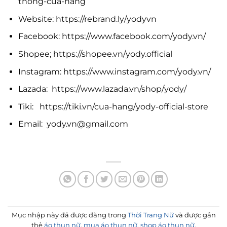
thong-cua-hang
Website: https://rebrand.ly/yodyvn
Facebook: https://www.facebook.com/yody.vn/
Shopee; https://shopee.vn/yody.official
Instagram: https://www.instagram.com/yody.vn/
Lazada: https://www.lazada.vn/shop/yody/
Tiki: https://tiki.vn/cua-hang/yody-official-store
Email:
yody.vn@gmail.com
Mục nhập này đã được đăng trong
Thời Trang Nữ
và được gắn
thẻ
áo thun nữ
,
mua áo thun nữ
,
shop áo thun nữ
.