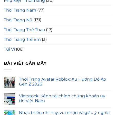
Phụ Kiện Thời Trang
(30)
Thời Trang Nam
(77)
Thời Trang Nữ
(131)
Thời Trang Thể Thao
(17)
Thời Trang Trẻ Em
(3)
Túi Ví
(86)
BÀI VIẾT GẦN ĐÂY
Thời Trang Avatar Roblox: Xu Hướng Đồ Ảo
Gen Z 2026
Vietstock: Kênh tài chính chứng khoán uy
tín Việt Nam
Nhạc thiếu nhi hay, vui nhộn và giàu ý nghĩa