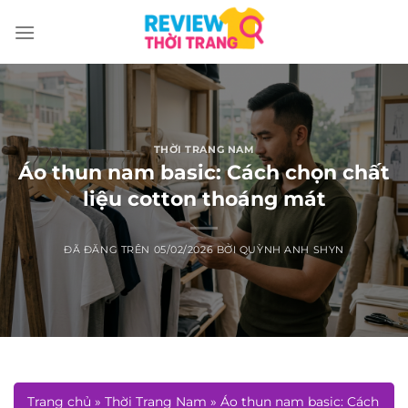
Chuyển
đến
nội
dung
THỜI TRANG NAM
Áo thun nam basic: Cách chọn chất
liệu cotton thoáng mát
ĐÃ ĐĂNG TRÊN
05/02/2026
BỞI
QUỲNH ANH SHYN
Trang chủ
»
Thời Trang Nam
»
Áo thun nam basic: Cách