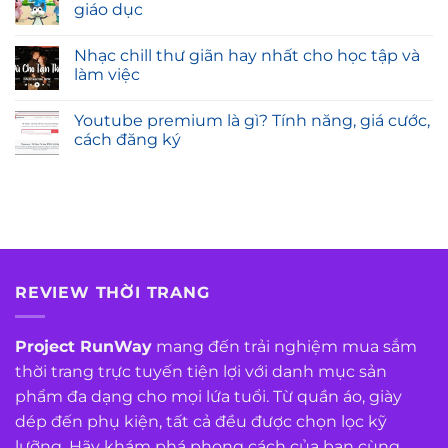
giáo dục
Nhạc chill thư giãn hay nhất cho học tập và
làm việc
Youtube premium là gì? Tính năng, giá cước,
cách đăng ký
REVIEW THỜI TRANG
Project RunWay
mang đến trải nghiệm mua sắm
thời trang trực tuyến tiện lợi với danh mục sản
phẩm đa dạng cho mọi lứa tuổi. Từ quần áo, giày
dép đến phụ kiện, tất cả đều được chọn lọc kỹ
lưỡng. Hãy khám phá phong cách của bạn cùng