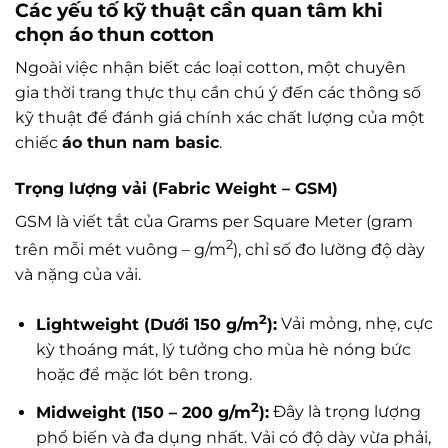
Các yếu tố kỹ thuật cần quan tâm khi
chọn áo thun cotton
Ngoài việc nhận biết các loại cotton, một chuyên
gia thời trang thực thụ cần chú ý đến các thông số
kỹ thuật để đánh giá chính xác chất lượng của một
chiếc
áo thun nam basic
.
Trọng lượng vải (Fabric Weight – GSM)
GSM là viết tắt của Grams per Square Meter (gram
2
trên mỗi mét vuông – g/m
), chỉ số đo lường độ dày
và nặng của vải.
2
Lightweight (Dưới 150 g/m
):
Vải mỏng, nhẹ, cực
kỳ thoáng mát, lý tưởng cho mùa hè nóng bức
hoặc để mặc lót bên trong.
2
Midweight (150 – 200 g/m
):
Đây là trọng lượng
phổ biến và đa dụng nhất. Vải có độ dày vừa phải,