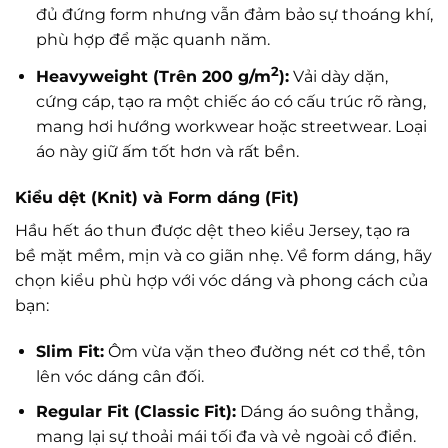
đủ đứng form nhưng vẫn đảm bảo sự thoáng khí,
phù hợp để mặc quanh năm.
2
Heavyweight (Trên 200 g/m
):
Vải dày dặn,
cứng cáp, tạo ra một chiếc áo có cấu trúc rõ ràng,
mang hơi hướng workwear hoặc streetwear. Loại
áo này giữ ấm tốt hơn và rất bền.
Kiểu dệt (Knit) và Form dáng (Fit)
Hầu hết áo thun được dệt theo kiểu Jersey, tạo ra
bề mặt mềm, mịn và co giãn nhẹ. Về form dáng, hãy
chọn kiểu phù hợp với vóc dáng và phong cách của
bạn:
Slim Fit:
Ôm vừa vặn theo đường nét cơ thể, tôn
lên vóc dáng cân đối.
Regular Fit (Classic Fit):
Dáng áo suông thẳng,
mang lại sự thoải mái tối đa và vẻ ngoài cổ điển.