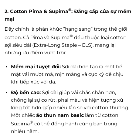
®
2. Cotton Pima & Supima
: Đẳng cấp của sự mềm
mại
Đây chính là phân khúc “hạng sang” trong thế giới
®
cotton. Cả Pima và Supima
đều thuộc loại cotton
sợi siêu dài (Extra-Long Staple – ELS), mang lại
những ưu điểm vượt trội:
Mềm mại tuyệt đối:
Sợi dài hơn tạo ra một bề
mặt vải mượt mà, mịn màng và cực kỳ dễ chịu
khi tiếp xúc với da.
Độ bền cao:
Sợi dài giúp vải chắc chắn hơn,
chống lại sự co rút, phai màu và hiện tượng xù
lông tốt hơn gấp nhiều lần so với cotton thường.
Một chiếc
áo thun nam basic
làm từ cotton
®
Supima
có thể đồng hành cùng bạn trong
nhiều năm.