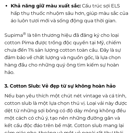
Khả năng giữ màu xuất sắc:
Cấu trúc sợi ELS
hấp thụ thuốc nhuộm sâu hơn, giúp màu sắc của
áo luôn tươi mới và sống động qua thời gian.
®
Supima
là tên thương hiệu đã đăng ký cho loại
cotton Pima được trồng độc quyền tại Mỹ, chiếm
chưa đến 1% sản lượng cotton toàn cầu. Đây là sự
đảm bảo về chất lượng và nguồn gốc, là lựa chọn
hàng đầu cho những quý ông tìm kiếm sự hoàn
hảo.
3. Cotton Slub: Vẻ đẹp từ sự không hoàn hảo
Nếu bạn yêu thích một chút nét vintage và cá tính,
cotton slub là một lựa chọn thú vị. Loại vải này được
dệt từ những sợi bông có độ dày mỏng không đều
một cách có chủ ý, tạo nên những đường gân và
kết cấu độc đáo trên bề mặt. Cotton slub mang lại
cảm giác nhẹ, thoáng và một vẻ ngoài rất thư thái,