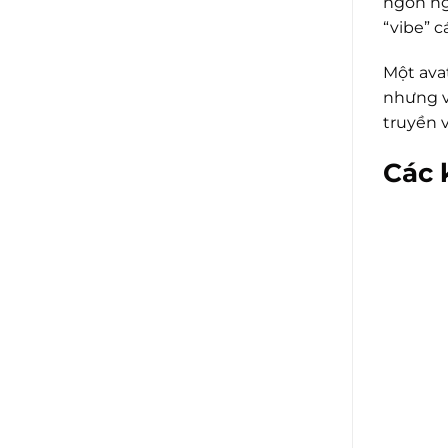
ngôn ng
“vibe” c
Một ava
nhưng v
truyền 
Các 