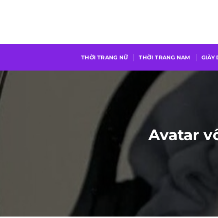
Chuyển
đến
nội
dung
THỜI TRANG NỮ
THỜI TRANG NAM
GIÀY
Avatar v