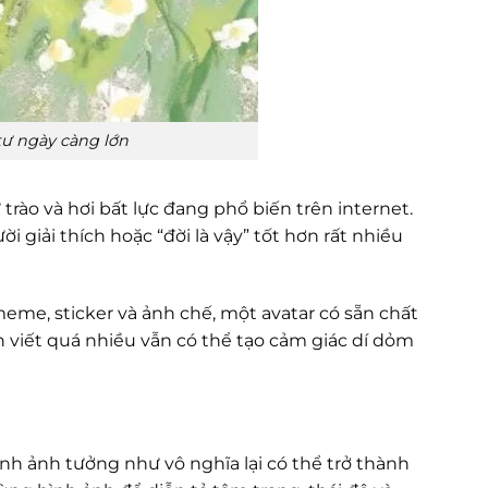
 tư ngày càng lớn
ự trào và hơi bất lực đang phổ biến trên internet.
 giải thích hoặc “đời là vậy” tốt hơn rất nhiều
e, sticker và ảnh chế, một avatar có sẵn chất
n viết quá nhiều vẫn có thể tạo cảm giác dí dỏm
h ảnh tưởng như vô nghĩa lại có thể trở thành