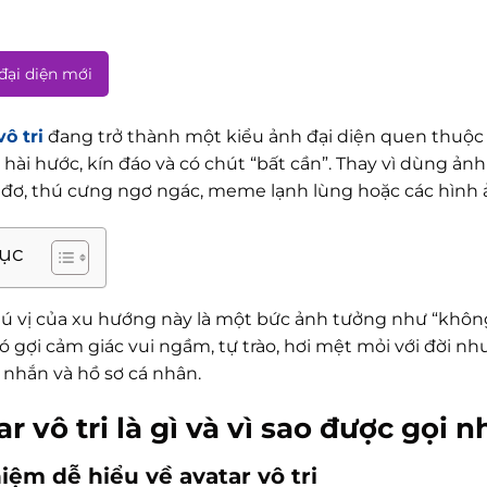
 đại diện mới
ô tri
đang trở thành một kiểu ảnh đại diện quen thuộc t
ự hài hước, kín đáo và có chút “bất cần”. Thay vì dùng 
 đơ, thú cưng ngơ ngác, meme lạnh lùng hoặc các hình
lục
ú vị của xu hướng này là một bức ảnh tưởng như “không n
ó gợi cảm giác vui ngầm, tự trào, hơi mệt mỏi với đời n
n nhắn và hồ sơ cá nhân.
r vô tri là gì và vì sao được gọi 
iệm dễ hiểu về avatar vô tri