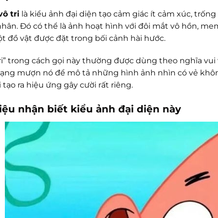
ô tri
là kiểu ảnh đại diện tạo cảm giác ít cảm xúc, trốn
 nhân. Đó có thể là ảnh hoạt hình với đôi mắt vô hồn, m
t đồ vật được đặt trong bối cảnh hài hước.
tri” trong cách gọi này thường được dùng theo nghĩa vui
ng mượn nó để mô tả những hình ảnh nhìn có vẻ khôn
i tạo ra hiệu ứng gây cười rất riêng.
iệu nhận biết kiểu ảnh đại diện này