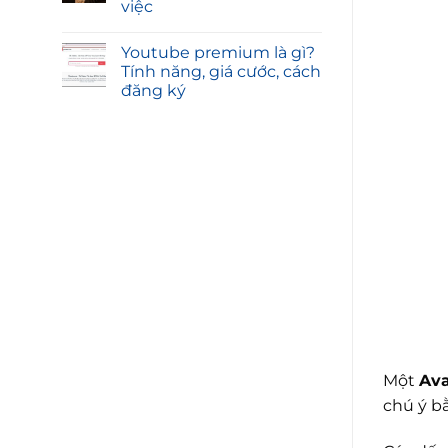
việc
Youtube premium là gì?
Tính năng, giá cước, cách
đăng ký
Một
Ava
chú ý b