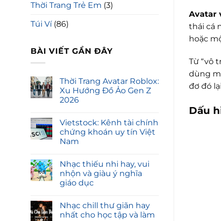
Thời Trang Trẻ Em
(3)
Avatar v
Túi Ví
(86)
thái cá
hoặc mộ
BÀI VIẾT GẦN ĐÂY
Từ “vô 
dùng mạ
Thời Trang Avatar Roblox:
đơ đó lạ
Xu Hướng Đồ Ảo Gen Z
2026
Dấu h
Vietstock: Kênh tài chính
chứng khoán uy tín Việt
Nam
Nhạc thiếu nhi hay, vui
nhộn và giàu ý nghĩa
giáo dục
Nhạc chill thư giãn hay
nhất cho học tập và làm