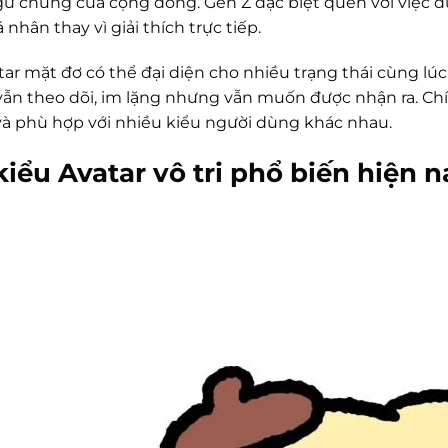
ữ chung của cộng đồng. Gen Z đặc biệt quen với việc dù
á nhân thay vì giải thích trực tiếp.
tar mặt đơ có thể đại diện cho nhiều trạng thái cùng l
ẫn theo dõi, im lặng nhưng vẫn muốn được nhận ra. Ch
và phù hợp với nhiều kiểu người dùng khác nhau.
kiểu Avatar vô tri phổ biến hiện n