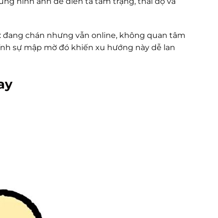
ng hình ảnh để diễn tả tâm trạng, thái độ và
úc: đang chán nhưng vẫn online, không quan tâm
ính sự mập mờ đó khiến xu hướng này dễ lan
ay