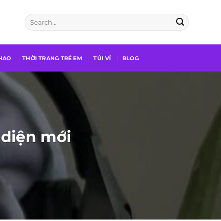
THAO
THỜI TRANG TRẺ EM
TÚI VÍ
BLOG
 diện mới