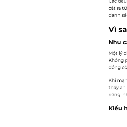
Các dấu
cắt ra 
danh sá
Vì s
Nhu c
Một lý 
Không p
đồng cô
Khi mạn
thấy an
riêng, 
Kiểu 