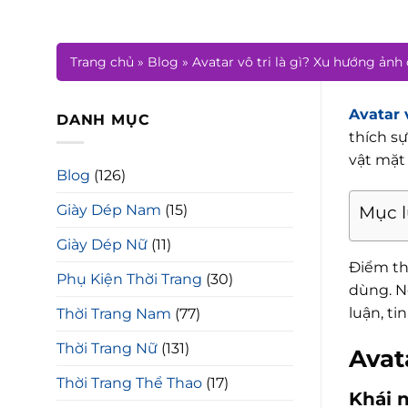
Trang chủ
»
Blog
»
Avatar vô tri là gì? Xu hướng ảnh
Avatar v
DANH MỤC
thích s
vật mặt
Blog
(126)
Giày Dép Nam
(15)
Mục 
Giày Dép Nữ
(11)
Điểm th
Phụ Kiện Thời Trang
(30)
dùng. N
luận, ti
Thời Trang Nam
(77)
Thời Trang Nữ
(131)
Avata
Thời Trang Thể Thao
(17)
Khái n