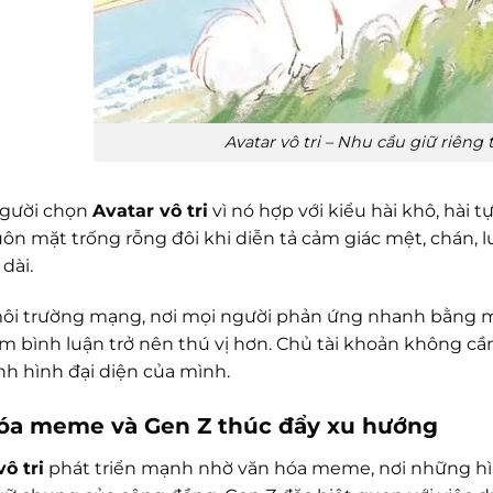
Avatar vô tri – Nhu cầu giữ riêng
người chọn
Avatar vô tri
vì nó hợp với kiểu hài khô, hài t
n mặt trống rỗng đôi khi diễn tả cảm giác mệt, chán, lười
dài.
ôi trường mạng, nơi mọi người phản ứng nhanh bằng mem
àm bình luận trở nên thú vị hơn. Chủ tài khoản không cầ
nh hình đại diện của mình.
óa meme và Gen Z thúc đẩy xu hướng
ô tri
phát triển mạnh nhờ văn hóa meme, nơi những hìn