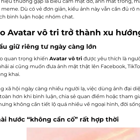
 hiệu thường gặp là biểu cảm mặt đơ, ánh mắt trống, màu
từ meme. Dù có vẻ đơn giản, kiểu ảnh này vẫn cần đủ rõ n
ch bình luận hoặc nhóm chat.
ao Avatar vô tri trở thành xu hướ
ầu giữ riêng tư ngày càng lớn
do quan trọng khiến
Avatar vô tri
được yêu thích là ngư
hải ai cũng muốn đưa ảnh mặt thật lên Facebook, TikTok
ng khai.
g xã hội ngày càng nhiều người lạ, việc dùng ảnh đại d
 toàn hơn khi bình luận, chia sẻ quan điểm hoặc tham g
nhưng không cần tiết lộ quá nhiều về ngoại hình, đời số
hài hước “không cần cố” rất hợp thời