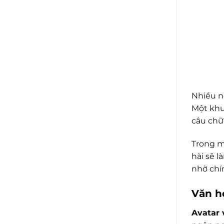
Nhiều 
Một khuô
câu chữ 
Trong m
hài sẽ l
nhờ chí
Văn h
Avatar v