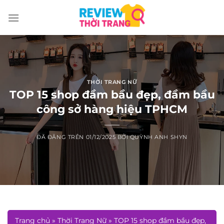
Chuyển
đến
nội
dung
THỜI TRANG NỮ
TOP 15 shop đầm bầu đẹp, đầm bầu
công sở hàng hiệu TPHCM
ĐÃ ĐĂNG TRÊN
01/12/2025
BỞI
QUỲNH ANH SHYN
Trang chủ
»
Thời Trang Nữ
»
TOP 15 shop đầm bầu đẹp,