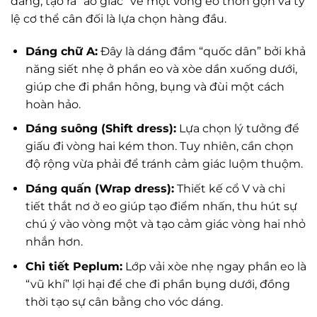
dáng, tạo ra “ảo giác” về một vòng eo thon gọn và tỷ
lệ cơ thể cân đối là lựa chọn hàng đầu.
Dáng chữ A:
Đây là dáng đầm “quốc dân” bởi khả
năng siết nhẹ ở phần eo và xòe dần xuống dưới,
giúp che đi phần hông, bụng và đùi một cách
hoàn hảo.
Dáng suông (Shift dress):
Lựa chọn lý tưởng để
giấu đi vòng hai kém thon. Tuy nhiên, cần chọn
độ rộng vừa phải để tránh cảm giác luộm thuộm.
Dáng quấn (Wrap dress):
Thiết kế cổ V và chi
tiết thắt nơ ở eo giúp tạo điểm nhấn, thu hút sự
chú ý vào vòng một và tạo cảm giác vòng hai nhỏ
nhắn hơn.
Chi tiết Peplum:
Lớp vải xòe nhẹ ngay phần eo là
“vũ khí” lợi hại để che đi phần bụng dưới, đồng
thời tạo sự cân bằng cho vóc dáng.