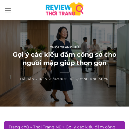
Chuyển
đến
nội
dung
THỜI TRANG NỮ
Gợi ý các kiểu đầm công sở cho
người mập giúp thon gọn
ĐÃ ĐĂNG TRÊN
26/02/2026
BỞI
QUỲNH ANH SHYN
Trang chủ
»
Thời Trang Nữ
»
Gợi ý các kiểu đầm công