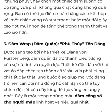
“thùng phuy”, hãy chọn một chiếc đầm suông có
độ rộng vừa phải, không quá chật cũng không quá
rộng. Bạn có thể tạo điểm nhấn bằng cách kết hợp
với một chiếc vòng cổ statement hoặc một đôi giày
cao gót mũi nhọn để tổng thể trông thanh thoát và
cao ráo hơn.
3. Đầm Wrap (Đầm Quấn): “Phù Thủy” Tôn Dáng
Được sáng tạo bởi nhà thiết kế Diane von
Furstenberg, đầm quấn đã trở thành biểu tượng
của sự nữ tính và quyền lực. Thiết kế độc đáo với hai
vạt áo đắp chéo tạo thành cổ V sâu vừa phải, cùng
chi tiết dây thắt lưng buộc ở eo giúp mọi vóc dáng
trở nên cân đối như đồng hồ cát. Bạn có thể tùy
chỉnh độ siết của dây lưng để tạo vòng eo ưng ý
nhất. Đây là một trong những mẫu
đầm công sở
cho người mập
linh hoạt và hiệu quả nhất.