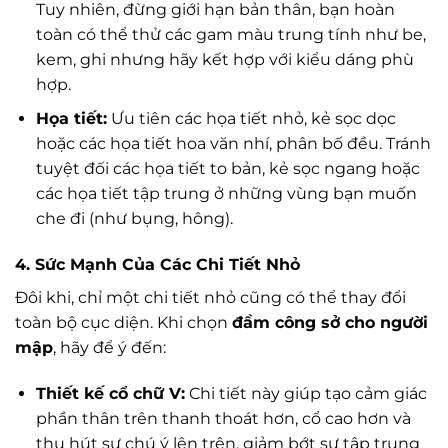
Tuy nhiên, đừng giới hạn bản thân, bạn hoàn
toàn có thể thử các gam màu trung tính như be,
kem, ghi nhưng hãy kết hợp với kiểu dáng phù
hợp.
Họa tiết:
Ưu tiên các họa tiết nhỏ, kẻ sọc dọc
hoặc các họa tiết hoa văn nhí, phân bố đều. Tránh
tuyệt đối các họa tiết to bản, kẻ sọc ngang hoặc
các họa tiết tập trung ở những vùng bạn muốn
che đi (như bụng, hông).
4. Sức Mạnh Của Các Chi Tiết Nhỏ
Đôi khi, chỉ một chi tiết nhỏ cũng có thể thay đổi
toàn bộ cục diện. Khi chọn
đầm công sở cho người
mập
, hãy để ý đến:
Thiết kế cổ chữ V:
Chi tiết này giúp tạo cảm giác
phần thân trên thanh thoát hơn, cổ cao hơn và
thu hút sự chú ý lên trên, giảm bớt sự tập trung