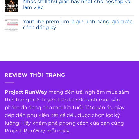
Nhạc chill thư giãn hay nhất cho học tập và
làm việc
Youtube premium là gì? Tính năng, giá cước,
cách đăng ký
REVIEW THỜI TRANG
Project RunWay
mang đến trải nghiệm mua sắm
thời trang trực tuyến tiện lợi với danh mục sản
phẩm đa dạng cho mọi lứa tuổi. Từ quần áo, giày
dép đến phụ kiện, tất cả đều được chọn lọc kỹ
lưỡng. Hãy khám phá phong cách của bạn cùng
Project RunWay mỗi ngày.