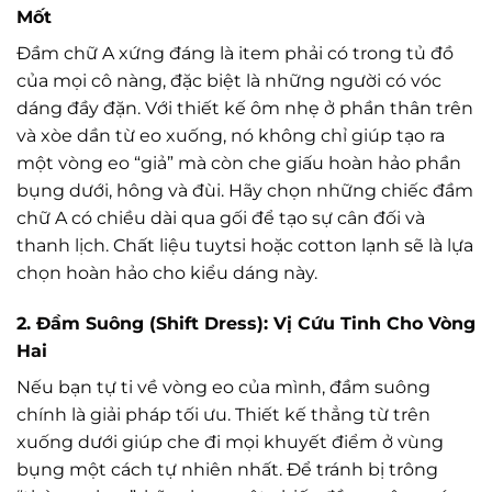
Mốt
Đầm chữ A xứng đáng là item phải có trong tủ đồ
của mọi cô nàng, đặc biệt là những người có vóc
dáng đầy đặn. Với thiết kế ôm nhẹ ở phần thân trên
và xòe dần từ eo xuống, nó không chỉ giúp tạo ra
một vòng eo “giả” mà còn che giấu hoàn hảo phần
bụng dưới, hông và đùi. Hãy chọn những chiếc đầm
chữ A có chiều dài qua gối để tạo sự cân đối và
thanh lịch. Chất liệu tuytsi hoặc cotton lạnh sẽ là lựa
chọn hoàn hảo cho kiểu dáng này.
2. Đầm Suông (Shift Dress): Vị Cứu Tinh Cho Vòng
Hai
Nếu bạn tự ti về vòng eo của mình, đầm suông
chính là giải pháp tối ưu. Thiết kế thẳng từ trên
xuống dưới giúp che đi mọi khuyết điểm ở vùng
bụng một cách tự nhiên nhất. Để tránh bị trông