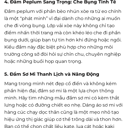
4. Đầm Peplum Sang Trọng: Che Bụng Tinh Tế
Đầm peplum với phần bèo nhún xòe ra từ eo chính
là một “phát minh” vĩ đại dành cho những ai muốn
che đi vòng bụng. Lớp vải xòe này không chỉ tạo
điểm nhấn thời trang mà còn khéo léo che đi phần
bụng dưới, giúp bạn tự tin hơn khi đứng hoặc ngồi.
Kiểu đầm này đặc biệt phù hợp cho những môi
trường công sở đòi hỏi sự chỉn chu, chuyên nghiệp
hoặc những buổi họp quan trọng.
5. Đầm Sơ Mi Thanh Lịch và Năng Động
Mang trong mình nét đẹp cổ điển và không kém
phần hiện đại, đầm sơ mi là một lựa chọn thông
minh. Hãy tìm những mẫu đầm sơ mi có kèm thắt
lưng hoặc có đường chiết eo nhẹ. Dáng áo sơ mi với
hàng cúc chạy dọc thân cũng là một mẹo nhỏ tạo
hiệu ứng thị giác giúp cơ thể trông dài và thon hơn.
Bạn có thể chọn chất liệu kate, lụa cát hoặc kaki