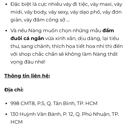
Đặc biệt là cực nhiều váy đi tiệc, váy maxi, váy
midi, váy body, váy sexy, váy dạo phố, váy đơn
giản, váy đầm công sở …
Và nếu Nàng muốn chọn những mẫu
đầm
đuôi cá ngắn
vừa xinh xắn, dịu dàng, lại tiểu
thư, sang chảnh, thích họa tiết hoa nhí thì đến
với shop chắc chắn sẽ không làm Nàng thất
vọng đâu nhé!
Thông tin liên hệ:
Địa chỉ:
998 CMT8, P.5, Q. Tân Bình, TP. HCM
130 Huỳnh Văn Bánh, P. 12, Q. Phú Nhuận, TP.
HCM