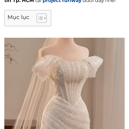
tín Tp. HCM
tại
project runway
dưới đây nhé!
Mục lục