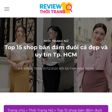
Chuyển
đến
nội
dung
THỜI TRANG NỮ
Top 15 shop bán đầm đuôi cá đẹp và
uy tín Tp. HCM
ĐÃ ĐĂNG TRÊN
01/12/2025
BỞI
QUỲNH ANH SHYN
Trang chủ
»
Thời Trang Nữ
»
Top 15 shop bán đầm đuôi