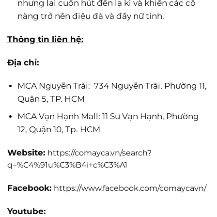
nhưng lại cuốn hút đến lạ kì và khiến các cô
nàng trở nên điệu đà và đầy nữ tính.
Thông tin liên hệ:
Địa chỉ:
MCA Nguyễn Trãi: 734 Nguyễn Trãi, Phường 11,
Quận 5, TP. HCM
MCA Vạn Hạnh Mall: 11 Sư Vạn Hạnh, Phường
12, Quận 10, Tp. HCM
Website:
https://comayca.vn/search?
q=%C4%91u%C3%B4i+c%C3%A1
Facebook:
https://www.facebook.com/comaycavn/
Youtube: