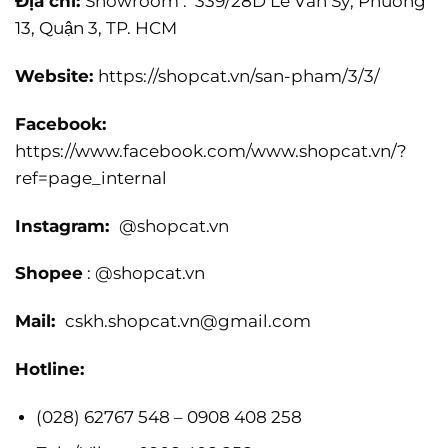
Địa chỉ:
Showroom : 339/28D Lê Văn Sỹ, Phường
13, Quận 3, TP. HCM
Website:
https://shopcat.vn/san-pham/3/3/
Facebook:
https://www.facebook.com/www.shopcat.vn/?
ref=page_internal
Instagram:
@shopcat.vn
Shopee
: @shopcat.vn
Mail:
cskh.shopcat.vn@gmail.com
Hotline:
(028) 62767 548 – 0908 408 258