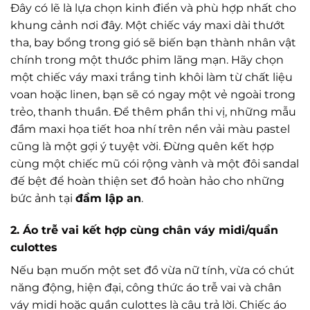
Đây có lẽ là lựa chọn kinh điển và phù hợp nhất cho
khung cảnh nơi đây. Một chiếc váy maxi dài thướt
tha, bay bổng trong gió sẽ biến bạn thành nhân vật
chính trong một thước phim lãng mạn. Hãy chọn
một chiếc váy maxi trắng tinh khôi làm từ chất liệu
voan hoặc linen, bạn sẽ có ngay một vẻ ngoài trong
trẻo, thanh thuần. Để thêm phần thi vị, những mẫu
đầm maxi họa tiết hoa nhí trên nền vải màu pastel
cũng là một gợi ý tuyệt vời. Đừng quên kết hợp
cùng một chiếc mũ cói rộng vành và một đôi sandal
đế bệt để hoàn thiện set đồ hoàn hảo cho những
bức ảnh tại
đầm lập an
.
2. Áo trễ vai kết hợp cùng chân váy midi/quần
culottes
Nếu bạn muốn một set đồ vừa nữ tính, vừa có chút
năng động, hiện đại, công thức áo trễ vai và chân
váy midi hoặc quần culottes là câu trả lời. Chiếc áo