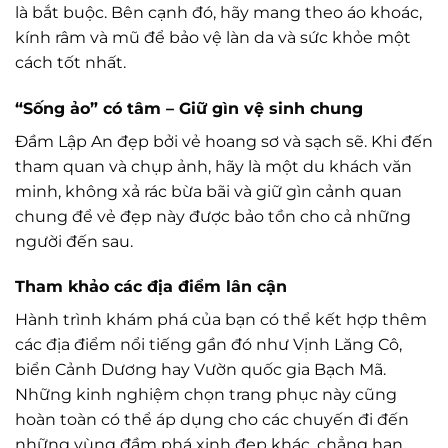
là bắt buộc. Bên cạnh đó, hãy mang theo áo khoác,
kính râm và mũ để bảo vệ làn da và sức khỏe một
cách tốt nhất.
“Sống ảo” có tâm – Giữ gìn vệ sinh chung
Đầm Lập An đẹp bởi vẻ hoang sơ và sạch sẽ. Khi đến
tham quan và chụp ảnh, hãy là một du khách văn
minh, không xả rác bừa bãi và giữ gìn cảnh quan
chung để vẻ đẹp này được bảo tồn cho cả những
người đến sau.
Tham khảo các địa điểm lân cận
Hành trình khám phá của bạn có thể kết hợp thêm
các địa điểm nổi tiếng gần đó như Vịnh Lăng Cô,
biển Cảnh Dương hay Vườn quốc gia Bạch Mã.
Những kinh nghiệm chọn trang phục này cũng
hoàn toàn có thể áp dụng cho các chuyến đi đến
những vùng đầm phá xinh đẹp khác, chẳng hạn