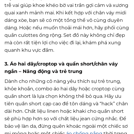
trễ vai giúp khoe khéo bờ vai trần gợi cảm và xương
quai xanh mảnh mai. Khi kết hợp với chân váy midi
dáng xòe, bạn sẽ có một tổng thể vô cùng duyên
dáng. Hoặc nếu muốn thoải mái hơn, hãy phối cùng
quần culottes ống rộng. Set đồ này không chỉ đẹp
mà còn rất tiện lợi cho việc đi lại, khám phá xung
quanh khu vực đầm.
3. Áo hai dây/croptop và quần short/chân váy
ngắn – Năng động và trẻ trung
Dành cho những cô nàng yêu thích sự trẻ trung,
khỏe khoắn, combo áo hai dây hoặc croptop cùng
quần short là lựa chọn không thể bỏ qua. Hãy ưu
tiên quần short cạp cao để tôn dáng và “hack” chân
dài hơn. Chất liệu linen hoặc khaki cho quần short
sẽ phù hợp hơn so với chất liệu jean cứng nhắc. Để
bảo vệ làn da, đừng quên khoác ngoài một chiếc sơ
mi mỏng hoặc một chiếc
áo chống nắng
thời trang.