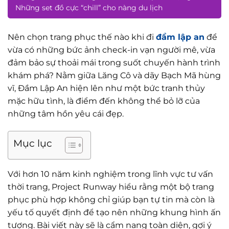
Những set đồ cực “chill” cho nàng du lịch
Nên chọn trang phục thế nào khi đi
đầm lập an
để
vừa có những bức ảnh check-in vạn người mê, vừa
đảm bảo sự thoải mái trong suốt chuyến hành trình
khám phá? Nằm giữa Lăng Cô và dãy Bạch Mã hùng
vĩ, Đầm Lập An hiện lên như một bức tranh thủy
mặc hữu tình, là điểm đến không thể bỏ lỡ của
những tâm hồn yêu cái đẹp.
Mục lục
Với hơn 10 năm kinh nghiệm trong lĩnh vực tư vấn
thời trang, Project Runway hiểu rằng một bộ trang
phục phù hợp không chỉ giúp bạn tự tin mà còn là
yếu tố quyết định để tạo nên những khung hình ấn
tượng. Bài viết này sẽ là cẩm nang toàn diện, gợi ý