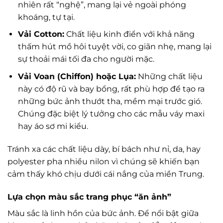
nhiên rất “nghệ”, mang lại vẻ ngoài phóng
khoáng, tự tại.
Vải Cotton:
Chất liệu kinh điển với khả năng
thấm hút mồ hôi tuyệt vời, co giãn nhẹ, mang lại
sự thoải mái tối đa cho người mặc.
Vải Voan (Chiffon) hoặc Lụa:
Những chất liệu
này có độ rũ và bay bổng, rất phù hợp để tạo ra
những bức ảnh thướt tha, mềm mại trước gió.
Chúng đặc biệt lý tưởng cho các mẫu váy maxi
hay áo sơ mi kiểu.
Tránh xa các chất liệu dày, bí bách như nỉ, da, hay
polyester pha nhiều nilon vì chúng sẽ khiến bạn
cảm thấy khó chịu dưới cái nắng của miền Trung.
Lựa chọn màu sắc trang phục “ăn ảnh”
Màu sắc là linh hồn của bức ảnh. Để nổi bật giữa