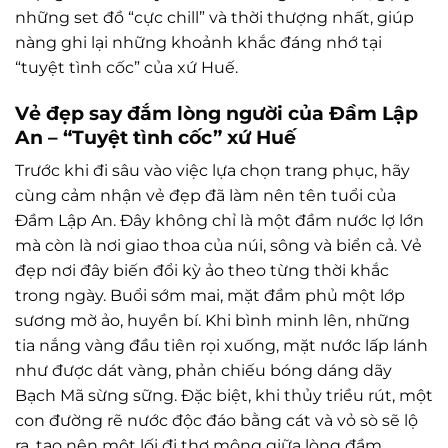
những set đồ “cực chill” và thời thượng nhất, giúp
nàng ghi lại những khoảnh khắc đáng nhớ tại
“tuyệt tình cốc” của xứ Huế.
Vẻ đẹp say đắm lòng người của Đầm Lập
An – “Tuyệt tình cốc” xứ Huế
Trước khi đi sâu vào việc lựa chọn trang phục, hãy
cùng cảm nhận vẻ đẹp đã làm nên tên tuổi của
Đầm Lập An. Đây không chỉ là một đầm nước lợ lớn
mà còn là nơi giao thoa của núi, sông và biển cả. Vẻ
đẹp nơi đây biến đổi kỳ ảo theo từng thời khắc
trong ngày. Buổi sớm mai, mặt đầm phủ một lớp
sương mờ ảo, huyền bí. Khi bình minh lên, những
tia nắng vàng đầu tiên rọi xuống, mặt nước lấp lánh
như được dát vàng, phản chiếu bóng dáng dãy
Bạch Mã sừng sững. Đặc biệt, khi thủy triều rút, một
con đường rẽ nước độc đáo bằng cát và vỏ sò sẽ lộ
ra, tạo nên một lối đi thơ mộng giữa lòng đầm.