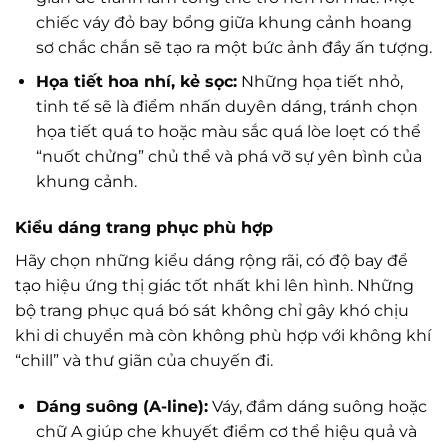
chiếc váy đỏ bay bổng giữa khung cảnh hoang
sơ chắc chắn sẽ tạo ra một bức ảnh đầy ấn tượng.
Họa tiết hoa nhí, kẻ sọc:
Những họa tiết nhỏ,
tinh tế sẽ là điểm nhấn duyên dáng, tránh chọn
họa tiết quá to hoặc màu sắc quá lòe loẹt có thể
“nuốt chửng” chủ thể và phá vỡ sự yên bình của
khung cảnh.
Kiểu dáng trang phục phù hợp
Hãy chọn những kiểu dáng rộng rãi, có độ bay để
tạo hiệu ứng thị giác tốt nhất khi lên hình. Những
bộ trang phục quá bó sát không chỉ gây khó chịu
khi di chuyển mà còn không phù hợp với không khí
“chill” và thư giãn của chuyến đi.
Dáng suông (A-line):
Váy, đầm dáng suông hoặc
chữ A giúp che khuyết điểm cơ thể hiệu quả và