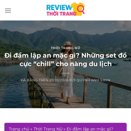
Chuyển
đến
nội
dung
THỜI TRANG NỮ
Đi đầm lập an mặc gì? Những set đồ
cực “chill” cho nàng du lịch
ĐÃ ĐĂNG TRÊN
27/03/2026
BỞI
QUỲNH ANH SHYN
Trang chủ
»
Thời Trang Nữ
»
Đi đầm lập an mặc gì?