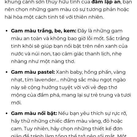
khung cảnh sơn thủy hữu tình của
đầm lập an
, bạn
nên chọn những gam màu có sự tương phản hoặc
hài hòa một cách tinh tế với thiên nhiên.
Gam màu trắng, be, kem:
Đây là những gam
màu an toàn và không bao giờ lỗi mốt. Sắc trắng
tinh khôi sẽ giúp bạn nổi bật trên nền xanh của
nước và núi non, tạo cảm giác thanh lịch, nhẹ
nhàng như một nàng thơ.
Gam màu pastel:
Xanh baby, hồng phấn, vàng
nhạt, tím lavender… những sắc màu ngọt ngào
này sẽ cộng hưởng tuyệt vời với vẻ đẹp thơ
mộng của đầm phá, mang lại sự trẻ trung và tươi
mới.
Gam màu nổi bật:
Nếu bạn yêu thích sự rực rỡ,
hãy thử những chiếc đầm màu vàng, đỏ hoặc
cam. Tuy nhiên, hãy chọn những thiết kế đơn
giản để tránh làm tổng thể trở nên rối mắt. Một