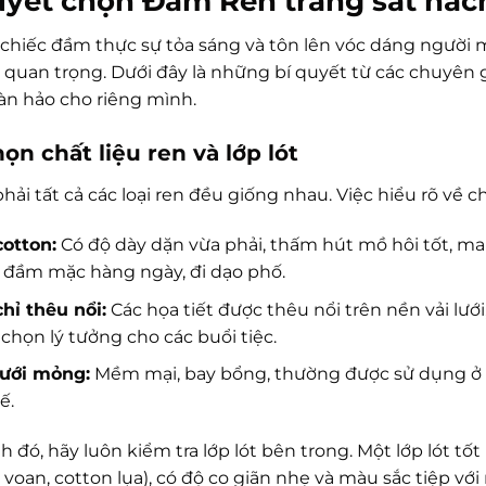
uyết chọn Đầm Ren trắng sát nách
chiếc đầm thực sự tỏa sáng và tôn lên vóc dáng người mặ
 quan trọng. Dưới đây là những bí quyết từ các chuyên 
n hảo cho riêng mình.
ọn chất liệu ren và lớp lót
ải tất cả các loại ren đều giống nhau. Việc hiểu rõ về c
otton:
Có độ dày dặn vừa phải, thấm hút mồ hôi tốt, ma
 đầm mặc hàng ngày, đi dạo phố.
hỉ thêu nổi:
Các họa tiết được thêu nổi trên nền vải lướ
a chọn lý tưởng cho các buổi tiệc.
lưới mỏng:
Mềm mại, bay bổng, thường được sử dụng ở các
ế.
 đó, hãy luôn kiểm tra lớp lót bên trong. Một lớp lót tố
, voan, cotton lụa), có độ co giãn nhẹ và màu sắc tiệp 