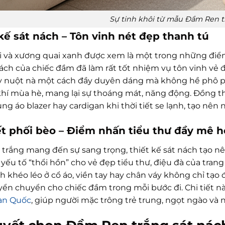
Sự tinh khôi từ mẫu Đầm Ren tr
kế sát nách – Tôn vinh nét đẹp thanh tú
i và xương quai xanh được xem là một trong những điểm
nách của chiếc đầm đã làm rất tốt nhiệm vụ tôn vinh vẻ 
y nuột nà một cách đầy duyên dáng mà không hề phô ph
hí mùa hè, mang lại sự thoáng mát, năng động. Đồng thờ
ng áo blazer hay cardigan khi thời tiết se lạnh, tạo nên
iết phối bèo – Điểm nhấn tiểu thư đầy mê 
trắng mang đến sự sang trọng, thiết kế sát nách tạo nên 
à yếu tố “thổi hồn” cho vẻ đẹp tiểu thư, điệu đà của t
h khéo léo ở cổ áo, viền tay hay chân váy không chỉ tạ
yển chuyển cho chiếc đầm trong mỗi bước đi. Chi tiết
àn Quốc
, giúp người mặc trông trẻ trung, ngọt ngào và 