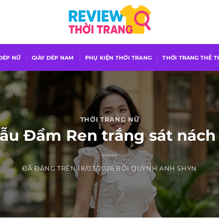
 DÉP NỮ
GIÀY DÉP NAM
PHỤ KIỆN THỜI TRANG
THỜI TRANG THỂ 
THỜI TRANG NỮ
mẫu Đầm Ren trắng sát nách 
ĐÃ ĐĂNG TRÊN
18/03/2026
BỞI
QUỲNH ANH SHYN