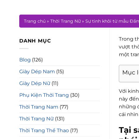
Trang chủ
»
Thời Trang Nữ
»
Sự tinh khôi từ mẫu Đầm
Trong t
DANH MỤC
vượt th
một tran
Blog
(126)
Giày Dép Nam
(15)
Mục 
Giày Dép Nữ
(11)
Với kin
Phụ Kiện Thời Trang
(30)
này đến 
những đ
Thời Trang Nam
(77)
cái nhìn
Thời Trang Nữ
(131)
Tại 
Thời Trang Thể Thao
(17)