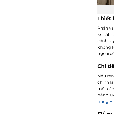
Thiết 
Phần va
kế sát 
cánh ta
không k
ngoài cù
Chi t
Nếu ren 
chính l
một các
bềnh, u
trang H