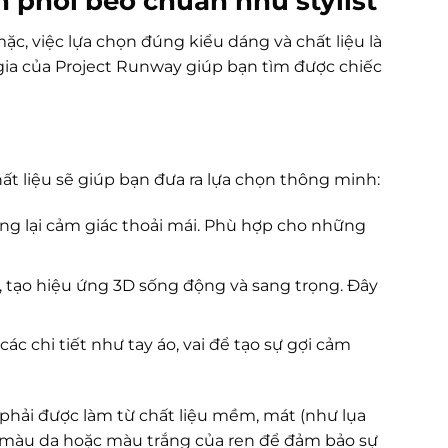
 phối bèo chuẩn như stylist
c, việc lựa chọn đúng kiểu dáng và chất liệu là
gia của Project Runway giúp bạn tìm được chiếc
hất liệu sẽ giúp bạn đưa ra lựa chọn thông minh:
ng lại cảm giác thoải mái. Phù hợp cho những
i, tạo hiệu ứng 3D sống động và sang trọng. Đây
 chi tiết như tay áo, vai để tạo sự gợi cảm
t phải được làm từ chất liệu mềm, mát (như lụa
với màu da hoặc màu trắng của ren để đảm bảo sự