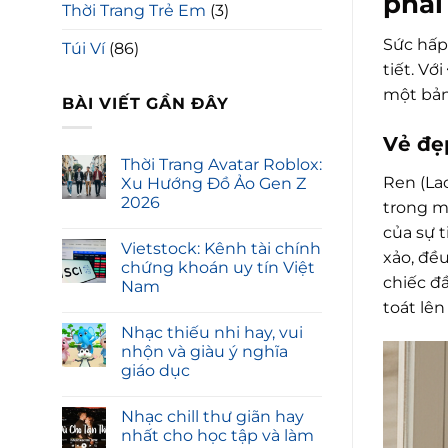
phái
Thời Trang Trẻ Em
(3)
Sức hấp
Túi Ví
(86)
tiết. Với
một bản
BÀI VIẾT GẦN ĐÂY
Vẻ đẹp
Thời Trang Avatar Roblox:
Ren (Lac
Xu Hướng Đồ Ảo Gen Z
2026
trong mì
của sự t
Vietstock: Kênh tài chính
xảo, đề
chứng khoán uy tín Việt
chiếc đ
Nam
toát lê
Nhạc thiếu nhi hay, vui
nhộn và giàu ý nghĩa
giáo dục
Nhạc chill thư giãn hay
nhất cho học tập và làm