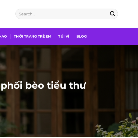
THAO
THỜI TRANG TRẺ EM
TÚI VÍ
BLOG
phối bèo tiểu thư