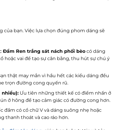
ng của bạn. Việc lựa chọn đúng phom dáng sẽ
ếc
Đầm Ren trắng sát nách phối bèo
có dáng
cổ hoặc vai để tạo sự cân bằng, thu hút sự chú ý
ạn thật may mắn vì hầu hết các kiểu dáng đều
oe trọn đường cong quyến rũ.
 nhiều):
Ưu tiên những thiết kế có điểm nhấn ở
nhún ở hông để tạo cảm giác có đường cong hơn.
c đầm có cổ chữ V và dáng suông nhẹ hoặc
g thanh thoát và cao ráo hơn.