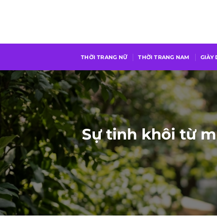
Chuyển
đến
nội
dung
THỜI TRANG NỮ
THỜI TRANG NAM
GIÀY
Sự tinh khôi từ 