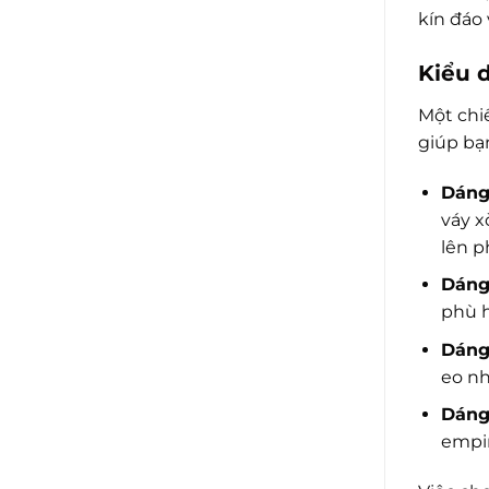
kín đáo 
Kiểu 
Một chi
giúp bạ
Dáng 
váy x
lên p
Dáng 
phù h
Dáng 
eo nh
Dáng 
empir