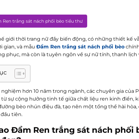
 Ren trắng sát nách phối bèo tiểu thư
hế giới thời trang nữ đầy biến động, có những thiết kế 
ời gian, và mẫu
Đầm Ren trắng sát nách phối bèo
chính
g phục, mà còn là tuyên ngôn về sự nữ tính, thanh lịch 
lục
h nghiệm hơn 10 năm trong ngành, các chuyên gia của P
từ sự cộng hưởng tinh tế giữa chất liệu ren kinh điển, k
ường bèo nhún điệu đà, tạo nên một tổng thể hài hòa, đ
 đầu tiên.
sao Đầm Ren trắng sát nách phối b