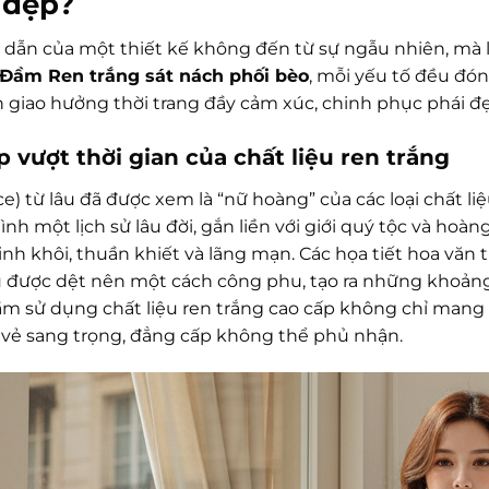
 đẹp?
 dẫn của một thiết kế không đến từ sự ngẫu nhiên, mà là
Đầm Ren trắng sát nách phối bèo
, mỗi yếu tố đều đó
 giao hưởng thời trang đầy cảm xúc, chinh phục phái đ
 vượt thời gian của chất liệu ren trắng
e) từ lâu đã được xem là “nữ hoàng” của các loại chất l
nh một lịch sử lâu đời, gắn liền với giới quý tộc và hoàn
inh khôi, thuần khiết và lãng mạn. Các họa tiết hoa văn 
u được dệt nên một cách công phu, tạo ra những khoảng 
ầm sử dụng chất liệu ren trắng cao cấp không chỉ mang
n vẻ sang trọng, đẳng cấp không thể phủ nhận.