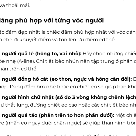
và thoải mái.
dáng phù hợp với từng vóc người
ếc đầm đẹp nhất là chiếc đầm phù hợp nhất với vóc dá
n che đi khuyết điểm và tôn lên ưu điểm cơ thể.
người quả lê (hông to, vai nhỏ):
Hãy chọn những chi
òe nhẹ (A-line). Chi tiết bèo nhún nên tập trung ở phần 
hần trên cơ thể.
người đồng hồ cát (eo thon, ngực và hông cân đối):
B
ợp. Dáng đầm ôm nhẹ hoặc có chiết eo sẽ giúp bạn kh
người hình chữ nhật (số đo 3 vòng không chênh lệch
ư thắt lưng, đường chiết eo cao hoặc các chi tiết bèo 
người quả táo (phần trên to hơn phần dưới):
Một chiế
e (nhấn eo ngay dưới chân ngực) sẽ giúp thân hình trôn