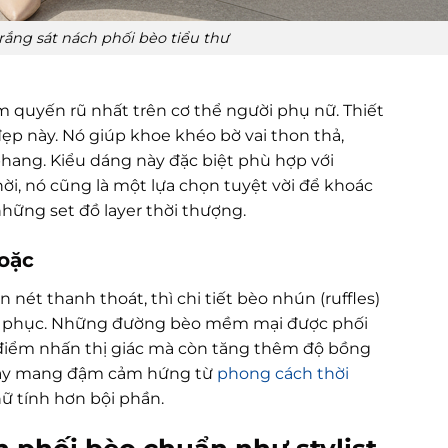
ắng sát nách phối bèo tiểu thư
 quyến rũ nhất trên cơ thể người phụ nữ. Thiết
đẹp này. Nó giúp khoe khéo bờ vai thon thả,
ang. Kiểu dáng này đặc biệt phù hợp với
i, nó cũng là một lựa chọn tuyệt vời để khoác
 những set đồ layer thời thượng.
hoặc
nét thanh thoát, thì chi tiết bèo nhún (ruffles)
rang phục. Những đường bèo mềm mại được phối
o điểm nhấn thị giác mà còn tăng thêm độ bồng
 này mang đậm cảm hứng từ
phong cách thời
nữ tính hơn bội phần.