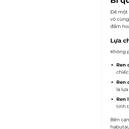
Bí q
Để một 
vô cùng
đầm hoà
Lựa ch
Không ph
Ren c
chiếc
Ren c
là lự
Ren 
tinh t
Bên cạnh
habutai