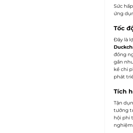
Sức hấp
ứng dụng
Tốc độ
Đây là l
Duckch
đồng ngh
gần như
kể chi p
phát tri
Tích 
Tận dụng
tưởng t
hội phi 
nghiệm 