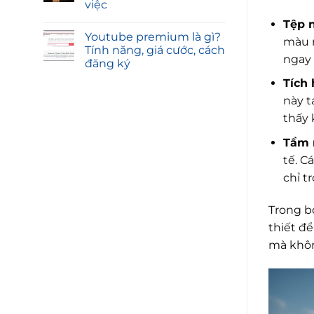
việc
Tệp 
Youtube premium là gì?
màu m
Tính năng, giá cước, cách
ngay 
đăng ký
Tích 
này t
thấy 
Tầm n
tế. C
chỉ t
Trong b
thiết đ
mà khôn