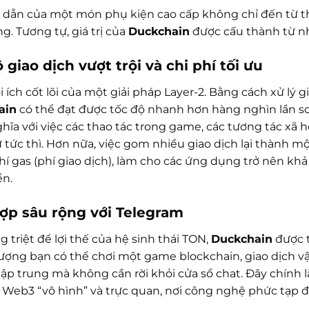
 dẫn của một món phụ kiện cao cấp không chỉ đến từ thư
. Tương tự, giá trị của
Duckchain
được cấu thành từ nh
 giao dịch vượt trội và chi phí tối ưu
ợi ích cốt lõi của một giải pháp Layer-2. Bằng cách xử lý g
ain
có thể đạt được tốc độ nhanh hơn hàng nghìn lần so vớ
ĩa với việc các thao tác trong game, các tương tác xã h
 tức thì. Hơn nữa, việc gom nhiều giao dịch lại thành 
hí gas (phí giao dịch), làm cho các ứng dụng trở nên kh
ển.
hợp sâu rộng với Telegram
 triệt để lợi thế của hệ sinh thái TON,
Duckchain
được t
ượng bạn có thể chơi một game blockchain, giao dịch v
tập trung mà không cần rời khỏi cửa sổ chat. Đây chính 
Web3 “vô hình” và trực quan, nơi công nghệ phức tạp đư