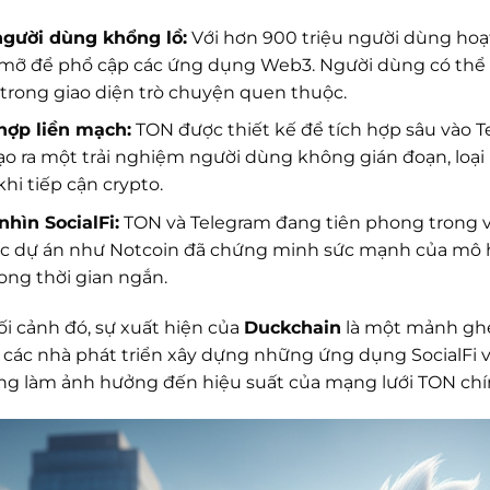
người dùng khổng lồ:
Với hơn 900 triệu người dùng hoạ
ỡ để phổ cập các ứng dụng Web3. Người dùng có thể t
trong giao diện trò chuyện quen thuộc.
hợp liền mạch:
TON được thiết kế để tích hợp sâu vào T
ạo ra một trải nghiệm người dùng không gián đoạn, loạ
khi tiếp cận crypto.
hìn SocialFi:
TON và Telegram đang tiên phong trong việ
ác dự án như Notcoin đã chứng minh sức mạnh của mô h
rong thời gian ngắn.
ối cảnh đó, sự xuất hiện của
Duckchain
là một mảnh ghé
ể các nhà phát triển xây dựng những ứng dụng SocialFi 
g làm ảnh hưởng đến hiệu suất của mạng lưới TON chí