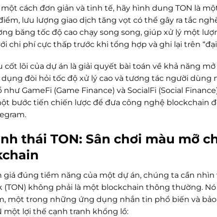
một cách đơn giản và tinh tế, hãy hình dung TON là một đ
điểm, lưu lượng giao dịch tăng vọt có thể gây ra tắc ngh
ng băng tốc độ cao chạy song song, giúp xử lý một lượ
ới chi phí cực thấp trước khi tổng hợp và ghi lại trên “đại
u cốt lõi của dự án là giải quyết bài toán về khả năng 
 dụng đòi hỏi tốc độ xử lý cao và tương tác người dùng m
 như GameFi (Game Finance) và SocialFi (Social Finance
một bước tiến chiến lược để đưa công nghệ blockchain đ
legram.
inh thái TON: Sân chơi màu mỡ c
chain
 giá đúng tiềm năng của một dự án, chúng ta cần nhìn 
 (TON) không phải là một blockchain thông thường. Nó đ
m, một trong những ứng dụng nhắn tin phổ biến và bảo m
 một lợi thế cạnh tranh khổng lồ: