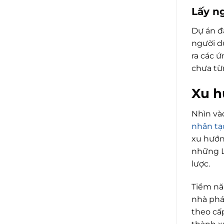
Lấy n
Dự án đ
người d
ra các 
chưa từ
Xu h
Nhìn và
nhân tạ
xu hướn
những L
lược.
Tiềm nă
nhà phát
theo cấ