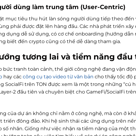
gười dùng làm trung tâm (User-Centric)
ặt mục tiêu thu hút làn sóng người dùng tiếp theo đến 
ùng phải được đặt lên hàng đầu. Các nhà phát triển xâ
ứng dụng dễ sử dụng, có cơ chế onboarding (hướng dẫn
ng biết đến crypto cũng có thể dễ dàng tham gia.
ướng tương lai và tiềm năng đầu
o bức tranh toàn cảnh, thế giới công nghệ đang vận độ
o
hay các
công cụ tạo video từ văn bản
cho thấy tốc độ p
g SocialFi trên TON được xem là một trong những “cú híc
ayer-2 đầu tiên và chuyên biệt cho GameFi/SocialFi trê
ng của dự án không chỉ nằm ở công nghệ, mà còn ở kh
 triển đông đảo. Khi hệ sinh thái các ứng dụng trên nền 
p số nhân. Giống như việc nhận ra tiềm năng của một thư