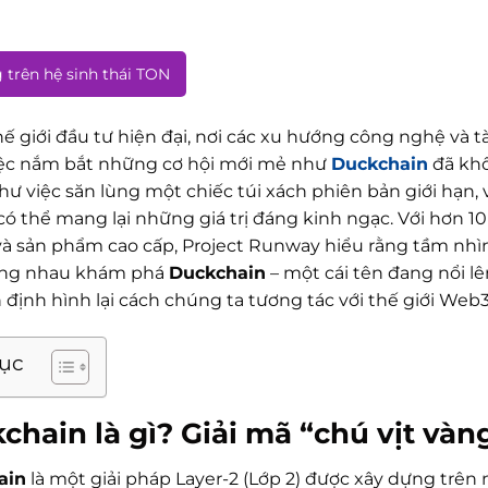
 trên hệ sinh thái TON
ế giới đầu tư hiện đại, nơi các xu hướng công nghệ và t
iệc nắm bắt những cơ hội mới mẻ như
Duckchain
đã khô
hư việc săn lùng một chiếc túi xách phiên bản giới hạn
có thể mang lại những giá trị đáng kinh ngạc. Với hơn 1
à sản phẩm cao cấp, Project Runway hiểu rằng tầm nhìn
ùng nhau khám phá
Duckchain
– một cái tên đang nổi lê
 định hình lại cách chúng ta tương tác với thế giới Web
lục
chain
là gì? Giải mã “chú vịt vàn
ain
là một giải pháp Layer-2 (Lớp 2) được xây dựng trê