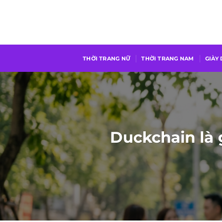
Chuyển
đến
nội
dung
THỜI TRANG NỮ
THỜI TRANG NAM
GIÀY
Duckchain là 