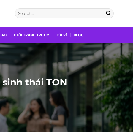
THAO
THỜI TRANG TRẺ EM
TÚI VÍ
BLOG
 sinh thái TON