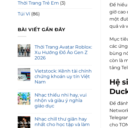
Thời Trang Trẻ Em
(3)
Để hiểu 
giờ cao 
Túi Ví
(86)
một đườ
quả và v
BÀI VIẾT GẦN ĐÂY
Mục tiê
các ứng
Thời Trang Avatar Roblox:
Xu Hướng Đồ Ảo Gen Z
bùng nổ
2026
còn là 
tảng Te
Vietstock: Kênh tài chính
chứng khoán uy tín Việt
Hệ s
Nam
Duck
Nhạc thiếu nhi hay, vui
nhộn và giàu ý nghĩa
Để đánh
giáo dục
Network
Telegra
Nhạc chill thư giãn hay
nhất cho học tập và làm
cho TON