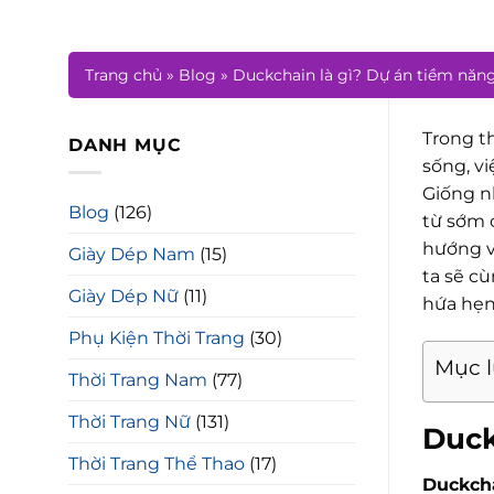
Trang chủ
»
Blog
»
Duckchain là gì? Dự án tiềm năng
Trong th
DANH MỤC
sống, v
Giống n
Blog
(126)
từ sớm 
hướng v
Giày Dép Nam
(15)
ta sẽ c
Giày Dép Nữ
(11)
hứa hẹn
Phụ Kiện Thời Trang
(30)
Mục 
Thời Trang Nam
(77)
Thời Trang Nữ
(131)
Duck
Thời Trang Thể Thao
(17)
Duckch