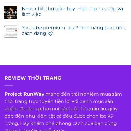
Nhạc chill thư giãn hay nhất cho học tập và
làm việc
Youtube premium là gì? Tính năng, giá cước,
cách đăng ký
REVIEW THỜI TRANG
Project RunWay
mang đến trải nghiệm mua sắm
thời trang trực tuyến tiện lợi với danh mục sản
phẩm đa dạng cho mọi lứa tuổi. Từ quần áo, giày
dép đến phụ kiện, tất cả đều được chọn lọc kỹ
lưỡng. Hãy khám phá phong cách của bạn cùng
Project RunWay mỗi ngày.