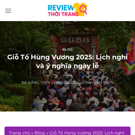
Chuyển
đến
nội
dung
BLOG
Giỗ Tổ Hùng Vương 2025: Lịch nghỉ
và ý nghĩa ngày lễ
ĐÃ ĐĂNG TRÊN
31/05/2026
BỞI
QUỲNH ANH SHYN
Trang chủ
»
Blog
»
Giỗ Tổ Hùng Vương 2025: Lịch nghỉ