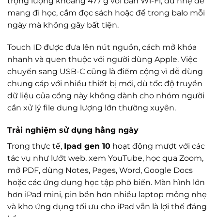
trọng lượng khoảng 477 g với bản Wi-Fi, đủ nhẹ để
mang đi học, cầm đọc sách hoặc để trong balo mỗi
ngày mà không gây bất tiện.
Touch ID được đưa lên nút nguồn, cách mở khóa
nhanh và quen thuộc với người dùng Apple. Việc
chuyển sang USB-C cũng là điểm cộng vì dễ dùng
chung cáp với nhiều thiết bị mới, dù tốc độ truyền
dữ liệu của cổng này không dành cho nhóm người
cần xử lý file dung lượng lớn thường xuyên.
Trải nghiệm sử dụng hằng ngày
Trong thực tế,
Ipad gen 10
hoạt động mượt với các
tác vụ như lướt web, xem YouTube, học qua Zoom,
mở PDF, dùng Notes, Pages, Word, Google Docs
hoặc các ứng dụng học tập phổ biến. Màn hình lớn
hơn iPad mini, pin bền hơn nhiều laptop mỏng nhẹ
và kho ứng dụng tối ưu cho iPad vẫn là lợi thế đáng