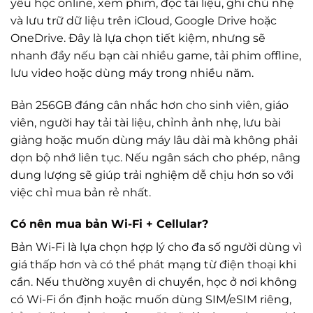
yếu học online, xem phim, đọc tài liệu, ghi chú nhẹ
và lưu trữ dữ liệu trên iCloud, Google Drive hoặc
OneDrive. Đây là lựa chọn tiết kiệm, nhưng sẽ
nhanh đầy nếu bạn cài nhiều game, tải phim offline,
lưu video hoặc dùng máy trong nhiều năm.
Bản 256GB đáng cân nhắc hơn cho sinh viên, giáo
viên, người hay tải tài liệu, chỉnh ảnh nhẹ, lưu bài
giảng hoặc muốn dùng máy lâu dài mà không phải
dọn bộ nhớ liên tục. Nếu ngân sách cho phép, nâng
dung lượng sẽ giúp trải nghiệm dễ chịu hơn so với
việc chỉ mua bản rẻ nhất.
Có nên mua bản Wi-Fi + Cellular?
Bản Wi-Fi là lựa chọn hợp lý cho đa số người dùng vì
giá thấp hơn và có thể phát mạng từ điện thoại khi
cần. Nếu thường xuyên di chuyển, học ở nơi không
có Wi-Fi ổn định hoặc muốn dùng SIM/eSIM riêng,