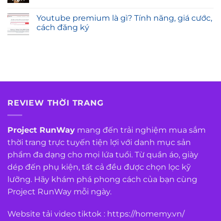
Youtube premium là gì? Tính năng, giá cước,
cách đăng ký
REVIEW THỜI TRANG
Project RunWay
mang đến trải nghiệm mua sắm
thời trang trực tuyến tiện lợi với danh mục sản
phẩm đa dạng cho mọi lứa tuổi. Từ quần áo, giày
dép đến phụ kiện, tất cả đều được chọn lọc kỹ
lưỡng. Hãy khám phá phong cách của bạn cùng
Project RunWay mỗi ngày.
Website tải video tiktok :
https://homemy.vn/