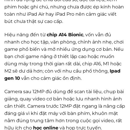
phim hoặc ghi chú, nhưng chưa được ép kính hoàn
toàn như iPad Air hay iPad Pro nên cảm giác viết
bút chưa thật sự cao cấp.
Hiệu năng đến từ
chip A14 Bionic
, vốn vẫn đủ
nhanh cho học tập, văn phòng, chỉnh ảnh nhẹ, chơi
game phổ biến và mở nhiều ứng dụng cơ bản. Nếu
bạn chơi game nặng ở thiết lập cao hoặc muốn
dùng máy trong thời gian rất dài, chip A16, M1 hoặc
M2 sẽ dư dả hơn; còn với nhu cầu phổ thông,
Ipad
gen 10
vẫn cho cảm giác ổn định.
Camera sau 12MP đủ dùng để scan tài liệu, chụp bài
giảng, quay video cơ bản hoặc lưu nhanh hình ảnh
cần thiết. Camera trước 12MP đặt ngang là nâng cấp
đáng giá vì khi đặt máy với bàn phím, khuôn mặt
nằm đúng trung tâm hơn trong cuộc gọi video, rất
hữu ích cho
học online
và họp trực tuyến.