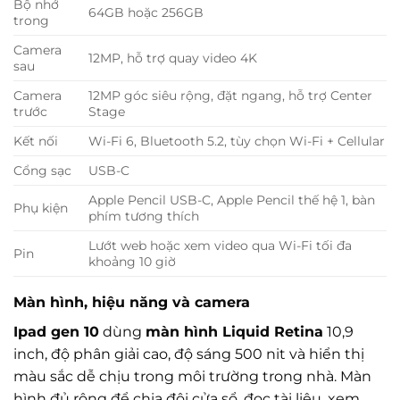
Bộ nhớ
64GB hoặc 256GB
trong
Camera
12MP, hỗ trợ quay video 4K
sau
Camera
12MP góc siêu rộng, đặt ngang, hỗ trợ Center
trước
Stage
Kết nối
Wi-Fi 6, Bluetooth 5.2, tùy chọn Wi-Fi + Cellular
Cổng sạc
USB-C
Apple Pencil USB-C, Apple Pencil thế hệ 1, bàn
Phụ kiện
phím tương thích
Lướt web hoặc xem video qua Wi-Fi tối đa
Pin
khoảng 10 giờ
Màn hình, hiệu năng và camera
Ipad gen 10
dùng
màn hình Liquid Retina
10,9
inch, độ phân giải cao, độ sáng 500 nit và hiển thị
màu sắc dễ chịu trong môi trường trong nhà. Màn
hình đủ rộng để chia đôi cửa sổ, đọc tài liệu, xem