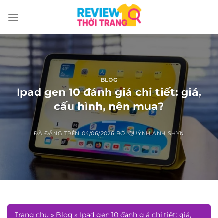
Chuyển
đến
nội
dung
BLOG
Ipad gen 10 đánh giá chi tiết: giá,
cấu hình, nên mua?
ĐÃ ĐĂNG TRÊN
04/06/2026
BỞI
QUỲNH ANH SHYN
Trang chủ
»
Blog
»
Ipad gen 10 đánh giá chi tiết: giá,