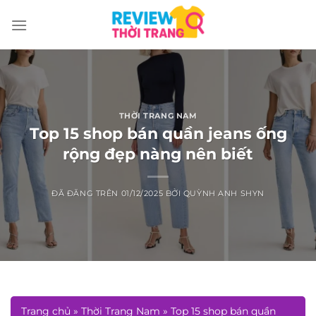
Chuyển
đến
nội
dung
THỜI TRANG NAM
Top 15 shop bán quần jeans ống
rộng đẹp nàng nên biết
ĐÃ ĐĂNG TRÊN
01/12/2025
BỞI
QUỲNH ANH SHYN
Trang chủ
»
Thời Trang Nam
»
Top 15 shop bán quần