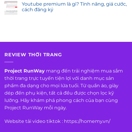
Youtube premium là gì? Tính năng, giá cước,
cách đăng ký
REVIEW THỜI TRANG
Project RunWay
mang đến trải nghiệm mua sắm
thời trang trực tuyến tiện lợi với danh mục sản
phẩm đa dạng cho mọi lứa tuổi. Từ quần áo, giày
dép đến phụ kiện, tất cả đều được chọn lọc kỹ
lưỡng. Hãy khám phá phong cách của bạn cùng
Project RunWay mỗi ngày.
Website tải video tiktok :
https://homemy.vn/