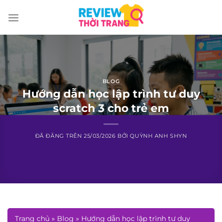
Chuyển
đến
nội
dung
BLOG
Hướng dẫn học lập trình tư duy
scratch 3 cho trẻ em
ĐÃ ĐĂNG TRÊN
25/03/2026
BỞI
QUỲNH ANH SHYN
Trang chủ
»
Blog
»
Hướng dẫn học lập trình tư duy