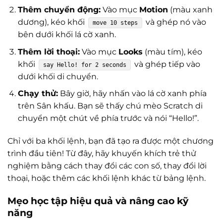
Thêm chuyển động:
Vào mục
Motion
(màu xanh
dương), kéo khối
và ghép nó vào
move 10 steps
bên dưới khối lá cờ xanh.
Thêm lời thoại:
Vào mục
Looks
(màu tím), kéo
khối
và ghép tiếp vào
say Hello! for 2 seconds
dưới khối di chuyển.
Chạy thử:
Bây giờ, hãy nhấn vào lá cờ xanh phía
trên Sân khấu. Bạn sẽ thấy chú mèo Scratch di
chuyển một chút về phía trước và nói “Hello!”.
Chỉ với ba khối lệnh, bạn đã tạo ra được một chương
trình đầu tiên! Từ đây, hãy khuyến khích trẻ thử
nghiệm bằng cách thay đổi các con số, thay đổi lời
thoại, hoặc thêm các khối lệnh khác từ bảng lệnh.
Mẹo học tập hiệu quả và nâng cao kỹ
năng