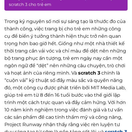
scratch 3 cho trẻ em
Trong kỷ nguyên số nơi sự sáng tạo là thước đo của
thành công, việc trang bị cho trẻ em những công
cụ để biến ý tưởng thành hiện thực trở nên quan
trọng hơn bao giờ hết. Giống như một nhà thiết kế
thời trang cần vải vóc và chỉ màu để dệt nên những
bộ trang phục ấn tượng, trẻ em ngày nay cần một
ngôn ngữ để “dệt” nên những câu chuyện, trò chơi
và hoạt ảnh của riêng mình. Và
scratch 3
chính là
“cuộn vải” kỹ thuật số đầy màu sắc và quyền năng
đó, một công cụ được phát triển bởi MIT Media Lab,
giúp trẻ em từ 8 đến 16 tuổi bước vào thế giới lập
trình một cách trực quan và đầy cảm hứng. Với hơn
10 năm kinh nghiệm trong việc đánh giá và tư vấn
các sản phẩm đề cao tính thẩm mỹ và công năng,
Project Runway nhận thấy rằng việc rèn luyện tư
duy sáng tạo từ sớm là nền tảng cốt lõi, và
scratch 3