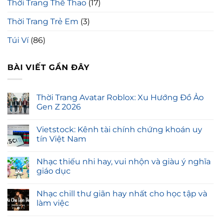
Thời Trang Thể Thao
(17)
Thời Trang Trẻ Em
(3)
Túi Ví
(86)
BÀI VIẾT GẦN ĐÂY
Thời Trang Avatar Roblox: Xu Hướng Đồ Ảo
Gen Z 2026
Vietstock: Kênh tài chính chứng khoán uy
tín Việt Nam
Nhạc thiếu nhi hay, vui nhộn và giàu ý nghĩa
giáo dục
Nhạc chill thư giãn hay nhất cho học tập và
làm việc