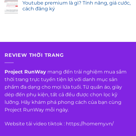
Youtube premium là gì? Tính năng, giá cước,
cách đăng ký
REVIEW THỜI TRANG
Project RunWay
mang đến trải nghiệm mua sắm
thời trang trực tuyến tiện lợi với danh mục sản
phẩm đa dạng cho mọi lứa tuổi. Từ quần áo, giày
dép đến phụ kiện, tất cả đều được chọn lọc kỹ
lưỡng. Hãy khám phá phong cách của bạn cùng
Project RunWay mỗi ngày.
Website tải video tiktok :
https://homemy.vn/