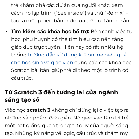
trẻ khám phá các dự án của người khác, xem
cách họ lập trình (“See inside”) và thử “Remix” –
tạo ra một phiên bản mới dựa trên dự án có sẵn.
Tìm kiếm các khóa học bổ trợ:
Bên cạnh việc tự
học, phụ huynh có thể tìm hiểu các nền tảng
giáo dục trực tuyến. Hiện nay có rất nhiều hệ
thống
hướng dẫn sử dụng k12 online hiệu quả
cho học sinh và giáo viên
cung cấp các khóa học
Scratch bài bản, giúp trẻ đi theo một lộ trình có
cấu trúc.
Từ Scratch 3 đến tương lai của ngành
sáng tạo số
Việc học
scratch 3
không chỉ dừng lại ở việc tạo ra
những sản phẩm đơn giản. Nó gieo vào tâm trí trẻ
một hạt giống quan trọng: tư duy của người sáng
tạo. Những kỹ năng về logic, cấu trúc và thẩm mỹ