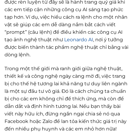
được rèn luyện từ đây sẽ là hành trang quý giá khi
các em tiếp cận những công cụ AI sáng tạo phức
tạp hơn. Ví dụ, việc hiểu cách ra lệnh cho một nhân
vật sẽ giúp các em dễ dàng nắm bắt cách viết
“prompt” (câu lệnh) để điều khiển các công cụ AI
tạo ảnh nghệ thuật như
Leonardo AI
, nơi ý tưởng
được biến thành tác phẩm nghệ thuật chỉ bằng vài
dòng lệnh.
Trong một thế giới mà ranh giới giữa nghệ thuật,
thiết kế và công nghệ ngày càng mờ đi, việc trang
bị cho thế hệ tương lai khả năng tư duy liên ngành
là một sự đầu tư vô giá. Đó là cách chúng ta chuẩn
bị cho các em không chỉ để thích ứng, mà còn để
dẫn dắt và định hình tương lai. Nếu bạn thấy bài
viết này hữu ích, đừng ngần ngại chia sẻ nó qua
Facebook hoặc Zalo để lan tỏa kiến thức giá trị này
đến nhiều phụ huynh và các em nhỏ hơn nữa!