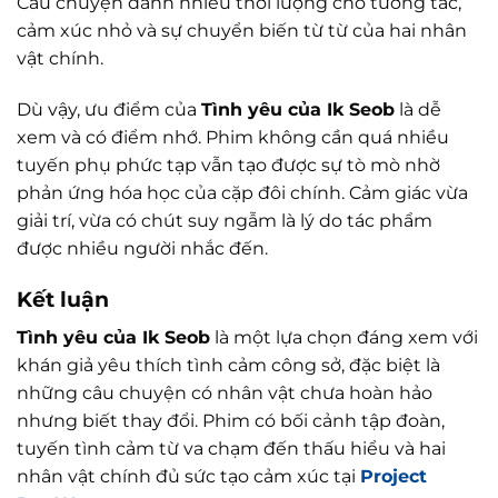
Câu chuyện dành nhiều thời lượng cho tương tác,
cảm xúc nhỏ và sự chuyển biến từ từ của hai nhân
vật chính.
Dù vậy, ưu điểm của
Tình yêu của Ik Seob
là dễ
xem và có điểm nhớ. Phim không cần quá nhiều
tuyến phụ phức tạp vẫn tạo được sự tò mò nhờ
phản ứng hóa học của cặp đôi chính. Cảm giác vừa
giải trí, vừa có chút suy ngẫm là lý do tác phẩm
được nhiều người nhắc đến.
Kết luận
Tình yêu của Ik Seob
là một lựa chọn đáng xem với
khán giả yêu thích tình cảm công sở, đặc biệt là
những câu chuyện có nhân vật chưa hoàn hảo
nhưng biết thay đổi. Phim có bối cảnh tập đoàn,
tuyến tình cảm từ va chạm đến thấu hiểu và hai
nhân vật chính đủ sức tạo cảm xúc tại
Project