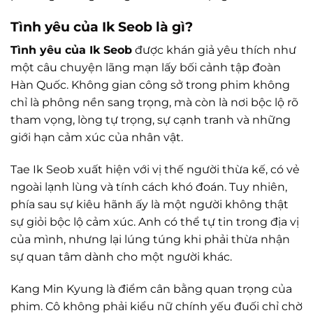
Tình yêu của Ik Seob
là gì?
Tình yêu của Ik Seob
được khán giả yêu thích như
một câu chuyện lãng mạn lấy bối cảnh tập đoàn
Hàn Quốc. Không gian công sở trong phim không
chỉ là phông nền sang trọng, mà còn là nơi bộc lộ rõ
tham vọng, lòng tự trọng, sự cạnh tranh và những
giới hạn cảm xúc của nhân vật.
Tae Ik Seob xuất hiện với vị thế người thừa kế, có vẻ
ngoài lạnh lùng và tính cách khó đoán. Tuy nhiên,
phía sau sự kiêu hãnh ấy là một người không thật
sự giỏi bộc lộ cảm xúc. Anh có thể tự tin trong địa vị
của mình, nhưng lại lúng túng khi phải thừa nhận
sự quan tâm dành cho một người khác.
Kang Min Kyung là điểm cân bằng quan trọng của
phim. Cô không phải kiểu nữ chính yếu đuối chỉ chờ