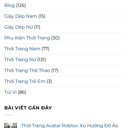
Blog
(126)
Giày Dép Nam
(15)
Giày Dép Nữ
(11)
Phụ Kiện Thời Trang
(30)
Thời Trang Nam
(77)
Thời Trang Nữ
(131)
Thời Trang Thể Thao
(17)
Thời Trang Trẻ Em
(3)
Túi Ví
(86)
BÀI VIẾT GẦN ĐÂY
Thời Trang Avatar Roblox: Xu Hướng Đồ Ảo