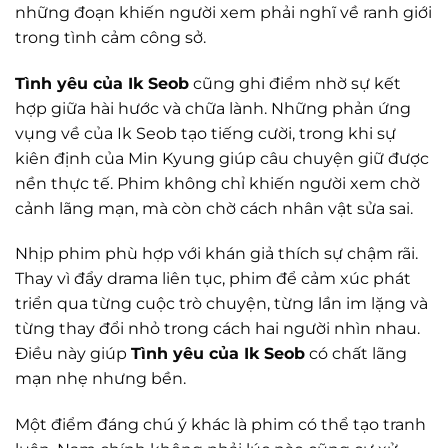
những đoạn khiến người xem phải nghĩ về ranh giới
trong tình cảm công sở.
Tình yêu của Ik Seob
cũng ghi điểm nhờ sự kết
hợp giữa hài hước và chữa lành. Những phản ứng
vụng về của Ik Seob tạo tiếng cười, trong khi sự
kiên định của Min Kyung giúp câu chuyện giữ được
nền thực tế. Phim không chỉ khiến người xem chờ
cảnh lãng mạn, mà còn chờ cách nhân vật sửa sai.
Nhịp phim phù hợp với khán giả thích sự chậm rãi.
Thay vì đẩy drama liên tục, phim để cảm xúc phát
triển qua từng cuộc trò chuyện, từng lần im lặng và
từng thay đổi nhỏ trong cách hai người nhìn nhau.
Điều này giúp
Tình yêu của Ik Seob
có chất lãng
mạn nhẹ nhưng bền.
Một điểm đáng chú ý khác là phim có thể tạo tranh