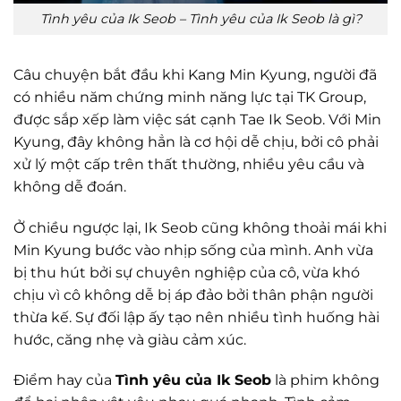
Tình yêu của Ik Seob – Tình yêu của Ik Seob là gì?
Câu chuyện bắt đầu khi Kang Min Kyung, người đã
có nhiều năm chứng minh năng lực tại TK Group,
được sắp xếp làm việc sát cạnh Tae Ik Seob. Với Min
Kyung, đây không hẳn là cơ hội dễ chịu, bởi cô phải
xử lý một cấp trên thất thường, nhiều yêu cầu và
không dễ đoán.
Ở chiều ngược lại, Ik Seob cũng không thoải mái khi
Min Kyung bước vào nhịp sống của mình. Anh vừa
bị thu hút bởi sự chuyên nghiệp của cô, vừa khó
chịu vì cô không dễ bị áp đảo bởi thân phận người
thừa kế. Sự đối lập ấy tạo nên nhiều tình huống hài
hước, căng nhẹ và giàu cảm xúc.
Điểm hay của
Tình yêu của Ik Seob
là phim không