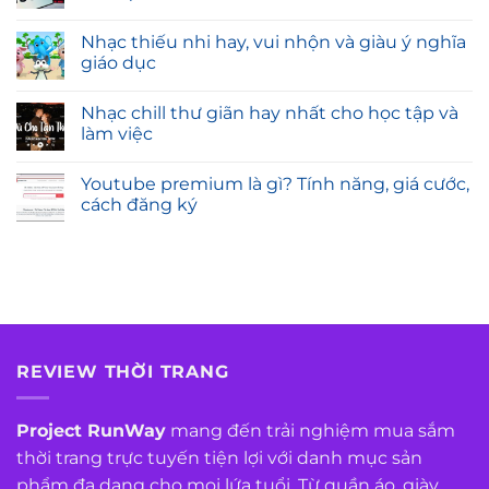
Nhạc thiếu nhi hay, vui nhộn và giàu ý nghĩa
giáo dục
Nhạc chill thư giãn hay nhất cho học tập và
làm việc
Youtube premium là gì? Tính năng, giá cước,
cách đăng ký
REVIEW THỜI TRANG
Project RunWay
mang đến trải nghiệm mua sắm
thời trang trực tuyến tiện lợi với danh mục sản
phẩm đa dạng cho mọi lứa tuổi. Từ quần áo, giày