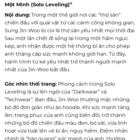
Một Mình (Solo Leveling)”
Nội dung:
Trong một thế giới nơi các “thợ săn”
chiến đấu với quái vật từ các cánh cổng không gian,
Sung Jin-Woo bị coi là thợ săn yếu nhất mọi thời đại.
Sau một lần chết đi sống lại trong một hầm ngục
kép, anh nhận được một hệ thống bí ẩn cho phép
anh thăng cấp sức mạnh không giới hạn. Từ đây,
hành trình từ kẻ yếu nhất trở thành người mạnh
nhất của Jin-Woo bắt đầu.
Góc nhìn thời trang:
Phong cách trong Solo
Leveling là sự lên ngôi của “Darkwear” và
“Techwear”. Ban đầu, Jin-Woo thường mặc những
bộ đồ đơn giản như áo hoodie. Khi sức mạnh tăng
lên, trang phục của anh cũng biến đổi, trở thành
những bộ đồ chiến đấu màu đen, bó sát, vừa linh
hoạt vừa toát lên vẻ bí ẩn, nguy hiểm. Điểm nhấn
chính là “hào quang” sức mạnh của anh, thường