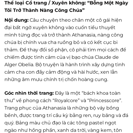
Thể loại Cổ trang / Xuyên không: “Bỗng Một Ngày
Tôi Trở Thành Nàng Công Chúa”
Nội dung:
Câu chuyện theo chân một cô gái hiện
đại bất ngờ xuyên không vào cuốn tiểu thuyết
mình từng đọc và trở thành Athanasia, nàng công
chúa bị chính vua cha ruồng bỏ và có kết cục bi
thảm. Để thay đổi số phận, cô phải tìm mọi cách để
chiếm được tình cảm của vị bạo chúa Claude de
Alger Obelia. Bộ truyện là hành trình xây dựng tình
cảm cha con đầy cảm động và hài hước, xen lẫn
những âm mưu chính trị chốn hoàng cung.
Góc nhìn thời trang:
Đây là một “bách khoa toàn
thư” về phong cách “Royalcore” và “Princesscore”.
Trang phục của Athanasia là những bộ váy bồng
bềnh, được trang trí cầu kỳ bằng ren, ruy băng và đá
quý. Bảng màu chủ đạo là các tông pastel ngọt
ngào như hồng phấn, xanh da trời, vàng kem, tôn