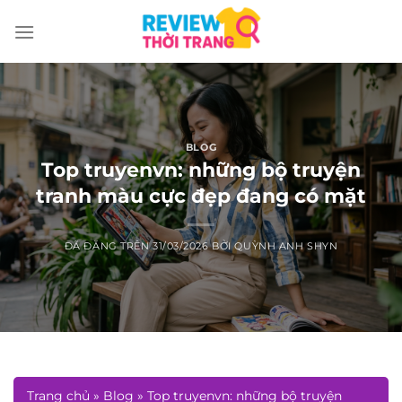
Chuyển
đến
nội
dung
BLOG
Top truyenvn: những bộ truyện
tranh màu cực đẹp đang có mặt
ĐÃ ĐĂNG TRÊN
31/03/2026
BỞI
QUỲNH ANH SHYN
Trang chủ
»
Blog
»
Top truyenvn: những bộ truyện