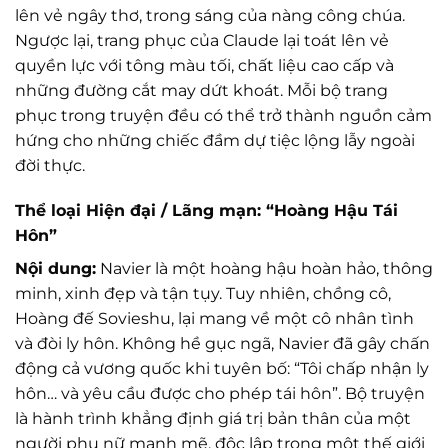
lên vẻ ngây thơ, trong sáng của nàng công chúa.
Ngược lại, trang phục của Claude lại toát lên vẻ
quyền lực với tông màu tối, chất liệu cao cấp và
những đường cắt may dứt khoát. Mỗi bộ trang
phục trong truyện đều có thể trở thành nguồn cảm
hứng cho những chiếc đầm dự tiệc lộng lẫy ngoài
đời thực.
Thể loại Hiện đại / Lãng mạn: “Hoàng Hậu Tái
Hôn”
Nội dung:
Navier là một hoàng hậu hoàn hảo, thông
minh, xinh đẹp và tận tụy. Tuy nhiên, chồng cô,
Hoàng đế Sovieshu, lại mang về một cô nhân tình
và đòi ly hôn. Không hề gục ngã, Navier đã gây chấn
động cả vương quốc khi tuyên bố: “Tôi chấp nhận ly
hôn… và yêu cầu được cho phép tái hôn”. Bộ truyện
là hành trình khẳng định giá trị bản thân của một
người phụ nữ mạnh mẽ, độc lập trong một thế giới