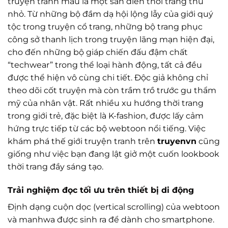
truyện tranh màu là một sàn diễn thời trang thu
nhỏ. Từ những bộ đầm dạ hội lộng lẫy của giới quý
tộc trong truyện cổ trang, những bộ trang phục
công sở thanh lịch trong truyện lãng mạn hiện đại,
cho đến những bộ giáp chiến đấu đậm chất
“techwear” trong thể loại hành động, tất cả đều
được thể hiện vô cùng chi tiết. Độc giả không chỉ
theo dõi cốt truyện mà còn trầm trồ trước gu thẩm
mỹ của nhân vật. Rất nhiều xu hướng thời trang
trong giới trẻ, đặc biệt là K-fashion, được lấy cảm
hứng trực tiếp từ các bộ webtoon nổi tiếng. Việc
khám phá thế giới truyện tranh trên
truyenvn
cũng
giống như việc bạn đang lật giở một cuốn lookbook
thời trang đầy sáng tạo.
Trải nghiệm đọc tối ưu trên thiết bị di động
Định dạng cuộn dọc (vertical scrolling) của webtoon
và manhwa được sinh ra để dành cho smartphone.