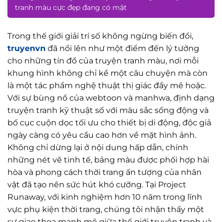
tranh màu cực đẹp đang có mặt
Trong thế giới giải trí số không ngừng biến đổi,
truyenvn
đã nổi lên như một điểm đến lý tưởng
cho những tín đồ của truyện tranh màu, nơi mỗi
khung hình không chỉ kể một câu chuyện mà còn
là một tác phẩm nghệ thuật thị giác đầy mê hoặc.
Với sự bùng nổ của webtoon và manhwa, định dạng
truyện tranh kỹ thuật số với màu sắc sống động và
bố cục cuộn dọc tối ưu cho thiết bị di động, độc giả
ngày càng có yêu cầu cao hơn về mặt hình ảnh.
Không chỉ dừng lại ở nội dung hấp dẫn, chính
những nét vẽ tinh tế, bảng màu được phối hợp hài
hòa và phong cách thời trang ấn tượng của nhân
vật đã tạo nên sức hút khó cưỡng. Tại Project
Runaway, với kinh nghiệm hơn 10 năm trong lĩnh
vực phụ kiện thời trang, chúng tôi nhận thấy một
sự giao thoa mạnh mẽ giữa thế giới truyện tranh và