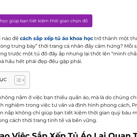
học giúp bạn tiết kiệm thời gian chọn đồ
 nào để
cách sắp xếp tủ áo khoa học
trở thành một thó
òng trưng bày” thời trang cá nhân đầy cảm hứng? Mỗi sá
ng trước một tủ đồ đầy ắp nhưng lại thốt lên “mình chẳ
à hầu hết phái đẹp đều gặp phải.
lục
không nằm ở việc bạn thiếu quần áo, mà là do chúng chư
h nghiệm trong việc tư vấn và định hình phong cách, P
n nắp không chỉ giúp bạn tiết kiệm thời gian quý báu m
ng cách thời trang tinh tế và bền vững.
Sao Việc Sắp Xếp Tủ Áo Lại Quan