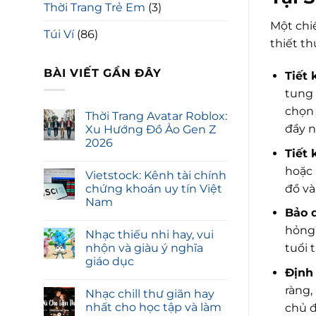
Thời Trang Trẻ Em
(3)
Một chi
Túi Ví
(86)
thiết th
BÀI VIẾT GẦN ĐÂY
Tiết 
tung 
chọn 
Thời Trang Avatar Roblox:
đầy n
Xu Hướng Đồ Ảo Gen Z
2026
Tiết 
hoặc
Vietstock: Kênh tài chính
đồ và
chứng khoán uy tín Việt
Nam
Bảo 
hỏng 
Nhạc thiếu nhi hay, vui
nhộn và giàu ý nghĩa
tuổi 
giáo dục
Định
ràng,
Nhạc chill thư giãn hay
nhất cho học tập và làm
chủ đ