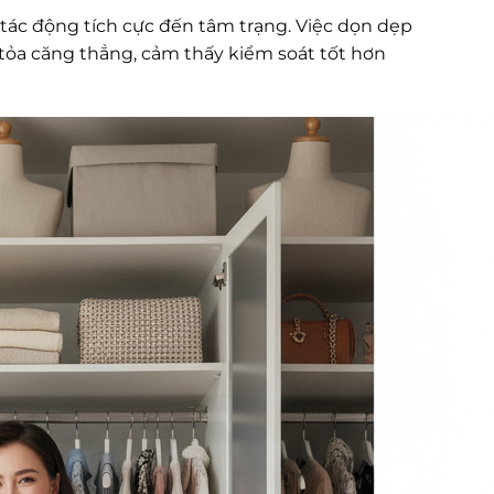
ác động tích cực đến tâm trạng. Việc dọn dẹp
i tỏa căng thẳng, cảm thấy kiểm soát tốt hơn