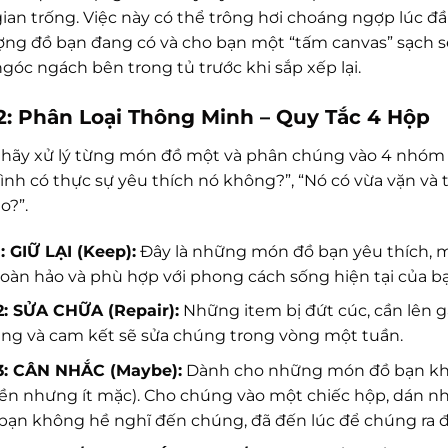
ian trống. Việc này có thể trông hơi choáng ngợp lúc đầ
ượng đồ bạn đang có và cho bạn một “tấm canvas” sạch sẽ
góc ngách bên trong tủ trước khi sắp xếp lại.
2: Phân Loại Thông Minh – Quy Tắc 4 Hộp
, hãy xử lý từng món đồ một và phân chúng vào 4 nhóm 
Mình có thực sự yêu thích nó không?”, “Nó có vừa vặn v
o?”.
: GIỮ LẠI (Keep):
Đây là những món đồ bạn yêu thích, m
oàn hảo và phù hợp với phong cách sống hiện tại của b
2: SỬA CHỮA (Repair):
Những item bị đứt cúc, cần lên g
êng và cam kết sẽ sửa chúng trong vòng một tuần.
3: CÂN NHẮC (Maybe):
Dành cho những món đồ bạn không
iền nhưng ít mặc). Cho chúng vào một chiếc hộp, dán nh
ạn không hề nghĩ đến chúng, đã đến lúc để chúng ra đ