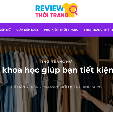
 DÉP NỮ
GIÀY DÉP NAM
PHỤ KIỆN THỜI TRANG
THỜI TRANG THỂ 
THỜI TRANG NỮ
 khoa học giúp bạn tiết kiệ
ĐÃ ĐĂNG TRÊN
29/04/2026
BỞI
QUỲNH ANH SHYN