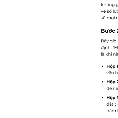
không g
về số l
sẽ mọi n
Bước 
Bây giờ
định: “
là khi nà
Hộp 1
vặn h
Hộp 
để ri
Hộp 
đắt t
năm b