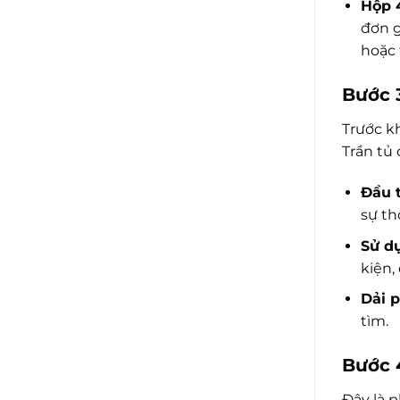
Hộp 
đơn g
hoặc 
Bước 
Trước kh
Trần tủ
Đầu 
sự th
Sử d
kiện,
Dải 
tìm.
Bước 
Đây là p