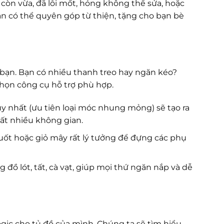
òn vừa, đã lỗi mốt, hỏng không thể sửa, hoặc
ạn có thể quyên góp từ thiện, tặng cho bạn bè
bạn. Bạn có nhiều thanh treo hay ngăn kéo?
chọn công cụ hỗ trợ phù hợp.
y nhất (ưu tiên loại móc nhung mỏng) sẽ tạo ra
rất nhiều không gian.
suốt hoặc giỏ mây rất lý tưởng để đựng các phụ
 đồ lót, tất, cà vạt, giúp mọi thứ ngăn nắp và dễ
ogic cho tủ đồ của mình. Chúng ta sẽ tìm hiểu