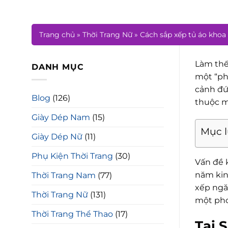
Trang chủ
»
Thời Trang Nữ
»
Cách sắp xếp tủ áo khoa 
Làm thế
DANH MỤC
một “ph
cảnh đứ
Blog
(126)
thuộc m
Giày Dép Nam
(15)
Mục 
Giày Dép Nữ
(11)
Phụ Kiện Thời Trang
(30)
Vấn đề 
năm kin
Thời Trang Nam
(77)
xếp ngă
Thời Trang Nữ
(131)
một pho
Thời Trang Thể Thao
(17)
Tại 