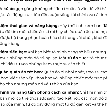
ếc
tủ áo
gọn gàng không chỉ đơn thuần là vấn đề về thẩm
ực, tác động trực tiếp đến cuộc sống, tài chính và cả tin
kiệm thời gian và năng lượng:
Hãy thử tính xem bạn đã 
tủ đồ tìm một chiếc áo sơ mi hay chiếc quần âu phù hợp.
được bộ trang phục hoàn hảo chỉ trong vài phút, khởi đ
ăng lượng.
kiệm tiền bạc:
Khi bạn biết rõ mình đang sở hữu những 
 mua những món đồ trùng lặp. Một
tủ áo
được tổ chức t
 chỉ đầu tư vào những item thực sự cần thiết.
quản quần áo tốt hơn:
Quần áo bị nhồi nhét, treo sai cá
hóc. Việc sắp xếp khoa học với những chiếc móc treo p
thọ cho những món đồ yêu thích của bạn.
 hình và nâng tầm phong cách cá nhân:
Chỉ khi nhìn t
 bạn mới có thể thỏa sức sáng tạo, kết hợp các món đồ
ạo của mình, từ đó xây dựng một tủ đồ gắn kết và thể h