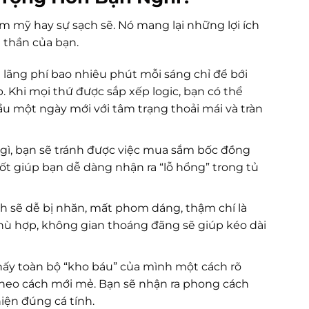
 mỹ hay sự sạch sẽ. Nó mang lại những lợi ích
h thần của bạn.
lãng phí bao nhiêu phút mỗi sáng chỉ để bới
 Khi mọi thứ được sắp xếp logic, bạn có thể
ầu một ngày mới với tâm trạng thoải mái và tràn
gì, bạn sẽ tránh được việc mua sắm bốc đồng
ốt giúp bạn dễ dàng nhận ra “lỗ hổng” trong tủ
ch sẽ dễ bị nhăn, mất phom dáng, thậm chí là
hù hợp, không gian thoáng đãng sẽ giúp kéo dài
hấy toàn bộ “kho báu” của mình một cách rõ
 theo cách mới mẻ. Bạn sẽ nhận ra phong cách
iện đúng cá tính.