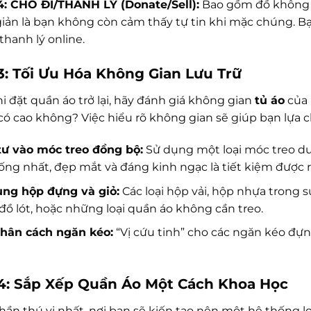
4: CHO ĐI/THANH LÝ (Donate/Sell):
Bao gồm đồ không c
iản là bạn không còn cảm thấy tự tin khi mặc chúng. B
thanh lý online.
3: Tối Ưu Hóa Không Gian Lưu Trữ
i đặt quần áo trở lại, hãy đánh giá không gian
tủ áo
của 
 có cao không? Việc hiểu rõ không gian sẽ giúp bạn lựa 
tư vào móc treo đồng bộ:
Sử dụng một loại móc treo du
ống nhất, đẹp mắt và đáng kinh ngạc là tiết kiệm được 
ụng hộp đựng và giỏ:
Các loại hộp vải, hộp nhựa trong 
 đồ lót, hoặc những loại quần áo không cần treo.
phân cách ngăn kéo:
“Vị cứu tinh” cho các ngăn kéo đựng
4: Sắp Xếp Quần Áo Một Cách Khoa Học
hần thú vị nhất, nơi bạn sẽ kiến tạo nên một hệ thống l