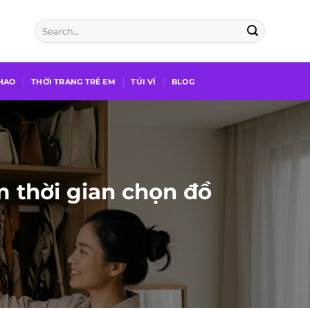
THAO
THỜI TRANG TRẺ EM
TÚI VÍ
BLOG
m thời gian chọn đồ