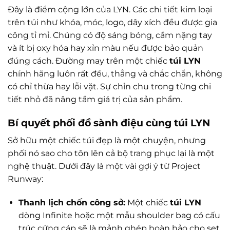
Đây là điểm cộng lớn của LYN. Các chi tiết kim loại
trên túi như khóa, móc, logo, dây xích đều được gia
công tỉ mỉ. Chúng có độ sáng bóng, cầm nặng tay
và ít bị oxy hóa hay xỉn màu nếu được bảo quản
đúng cách. Đường may trên một chiếc
túi LYN
chính hãng luôn rất đều, thẳng và chắc chắn, không
có chỉ thừa hay lỗi vặt. Sự chỉn chu trong từng chi
tiết nhỏ đã nâng tầm giá trị của sản phẩm.
Bí quyết phối đồ sành điệu cùng túi LYN
Sở hữu một chiếc túi đẹp là một chuyện, nhưng
phối nó sao cho tôn lên cả bộ trang phục lại là một
nghệ thuật. Dưới đây là một vài gợi ý từ Project
Runway:
Thanh lịch chốn công sở:
Một chiếc
túi LYN
dòng Infinite hoặc một mẫu shoulder bag có cấu
trúc cứng cáp sẽ là mảnh ghép hoàn hảo cho set