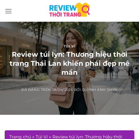
Chuyển
đến
nội
dung
TÚI VÍ
Review túi lyn: Thương hiệu thời
trang Thái Lan khiến phái đẹp mê
mẩn
ĐÃ ĐĂNG TRÊN
08/04/2026
BỞI
QUỲNH ANH SHYN
Trang chủ
»
Túi Ví
»
Review túi lyn: Thương hiệu thời