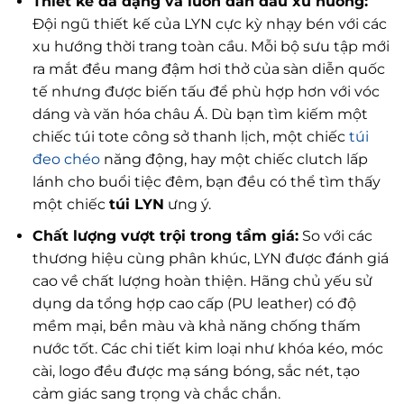
Thiết kế đa dạng và luôn dẫn đầu xu hướng:
Đội ngũ thiết kế của LYN cực kỳ nhạy bén với các
xu hướng thời trang toàn cầu. Mỗi bộ sưu tập mới
ra mắt đều mang đậm hơi thở của sàn diễn quốc
tế nhưng được biến tấu để phù hợp hơn với vóc
dáng và văn hóa châu Á. Dù bạn tìm kiếm một
chiếc túi tote công sở thanh lịch, một chiếc
túi
đeo chéo
năng động, hay một chiếc clutch lấp
lánh cho buổi tiệc đêm, bạn đều có thể tìm thấy
một chiếc
túi LYN
ưng ý.
Chất lượng vượt trội trong tầm giá:
So với các
thương hiệu cùng phân khúc, LYN được đánh giá
cao về chất lượng hoàn thiện. Hãng chủ yếu sử
dụng da tổng hợp cao cấp (PU leather) có độ
mềm mại, bền màu và khả năng chống thấm
nước tốt. Các chi tiết kim loại như khóa kéo, móc
cài, logo đều được mạ sáng bóng, sắc nét, tạo
cảm giác sang trọng và chắc chắn.