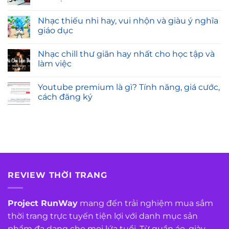
Nhạc thiếu nhi hay, vui nhộn và giàu ý nghĩa
giáo dục
Nhạc chill thư giãn hay nhất cho học tập và
làm việc
Youtube premium là gì? Tính năng, giá cước,
cách đăng ký
REVIEW THỜI TRANG
Project RunWay
mang đến trải nghiệm mua sắm
thời trang trực tuyến tiện lợi với danh mục sản
phẩm đa dạng cho mọi lứa tuổi. Từ quần áo, giày