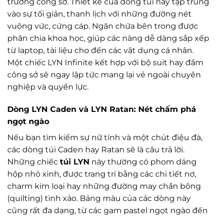
trường công sở. Thiết kế của dòng túi này tập trung
vào sự tối giản, thanh lịch với những đường nét
vuông vức, cứng cáp. Ngăn chứa bên trong được
phân chia khoa học, giúp các nàng dễ dàng sắp xếp
từ laptop, tài liệu cho đến các vật dụng cá nhân.
Một chiếc LYN Infinite kết hợp với bộ suit hay đầm
công sở sẽ ngay lập tức mang lại vẻ ngoài chuyên
nghiệp và quyền lực.
Dòng LYN Caden và LYN Ratan: Nét chấm phá
ngọt ngào
Nếu bạn tìm kiếm sự nữ tính và một chút điệu đà,
các dòng túi Caden hay Ratan sẽ là câu trả lời.
Những chiếc
túi LYN
này thường có phom dáng
hộp nhỏ xinh, được trang trí bằng các chi tiết nơ,
charm kim loại hay những đường may chần bông
(quilting) tinh xảo. Bảng màu của các dòng này
cũng rất đa dạng, từ các gam pastel ngọt ngào đến