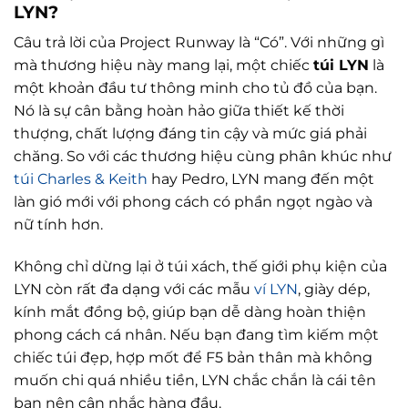
LYN?
Câu trả lời của Project Runway là “Có”. Với những gì
mà thương hiệu này mang lại, một chiếc
túi LYN
là
một khoản đầu tư thông minh cho tủ đồ của bạn.
Nó là sự cân bằng hoàn hảo giữa thiết kế thời
thượng, chất lượng đáng tin cậy và mức giá phải
chăng. So với các thương hiệu cùng phân khúc như
túi Charles & Keith
hay Pedro, LYN mang đến một
làn gió mới với phong cách có phần ngọt ngào và
nữ tính hơn.
Không chỉ dừng lại ở túi xách, thế giới phụ kiện của
LYN còn rất đa dạng với các mẫu
ví LYN
, giày dép,
kính mắt đồng bộ, giúp bạn dễ dàng hoàn thiện
phong cách cá nhân. Nếu bạn đang tìm kiếm một
chiếc túi đẹp, hợp mốt để F5 bản thân mà không
muốn chi quá nhiều tiền, LYN chắc chắn là cái tên
bạn nên cân nhắc hàng đầu.