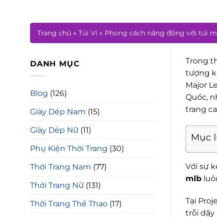
Trang chủ
»
Túi Ví
»
Phong cách năng động với túi m
Trong th
DANH MỤC
tượng k
Major L
Blog
(126)
Quốc, n
trang ca
Giày Dép Nam
(15)
Giày Dép Nữ
(11)
Mục 
Phụ Kiện Thời Trang
(30)
Với sự 
Thời Trang Nam
(77)
mlb
luô
Thời Trang Nữ
(131)
Tại Pro
Thời Trang Thể Thao
(17)
trỗi dậy