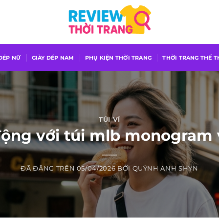
 DÉP NỮ
GIÀY DÉP NAM
PHỤ KIỆN THỜI TRANG
THỜI TRANG THỂ 
TÚI VÍ
ộng với túi mlb monogram v
ĐÃ ĐĂNG TRÊN
05/04/2026
BỞI
QUỲNH ANH SHYN