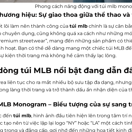
Phong cách năng động với túi mlb mono
ương hiệu: Sự giao thoa giữa thể thao và 
t lõi làm nên thành công của
túi mlb
chính là sự cân b
o chuyên dụng, cũng không quá xa cách như những món 
remium streetwear”, mang đến những sản phẩm có thiết 
nh hoạt. Bạn có thể dễ dàng mang một chiếc túi MLB đến
sự kiện thời trang mà không hề cảm thấy lạc lõng.
dòng túi MLB nổi bật đang dẫn đ
ea liên tục cho ra mắt nhiều bộ sưu tập đa dạng, nhưng 
rong làng thời trang và trở thành dấu ấn nhận diện của 
i MLB Monogram – Biểu tượng của sự sang 
c đến
túi mlb
, hình ảnh đầu tiên hiện lên trong tâm trí
 tạo nên từ việc lặp lại logo “NY” hoặc “LA” một cách tin
ng trọng và đẳng cấp, gợi nhớ đến những họa tiết kinh 