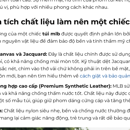
ú vị, phù hợp với nhiều phong cách khác nhau.
 tích chất liệu làm nên một chiế
ợng của một chiếc
túi mlb
được quyết định phần lớn bởi 
n nguyên vật liệu để đảm bảo độ bền và tính thẩm mỹ 
Canvas và Jacquard:
Đây là chất liệu chính được sử dụn
ỉ, có khả năng chống mài mòn tốt. Kỹ thuật dệt Jacqua
sắc nét, chìm vào thớ vải chứ không phải in trên bề mặt,
uôn mới, bạn nên tìm hiểu thêm về
cách giặt và bảo quản
ổng hợp cao cấp (Premium Synthetic Leather):
MLB sử 
 và khả năng chống thấm nước tốt. Chất liệu này được d
t số mẫu túi, giúp giữ phom dáng cứng cáp và tăng th
:
Chất liệu nylon siêu nhẹ, bền và chống nước thường 
 mang lại cảm giác năng động, trẻ trung và rất dễ bảo qu