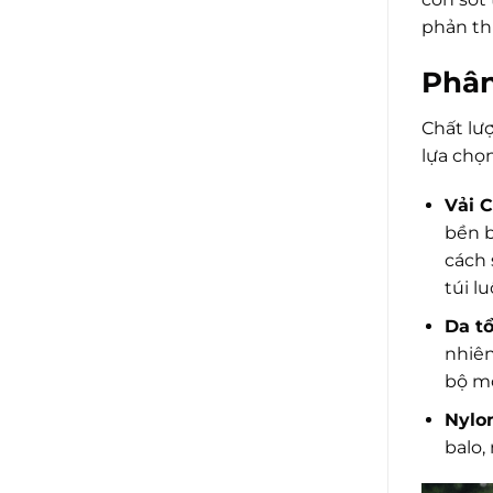
phản th
Phân
Chất lư
lựa chọ
Vải 
bền b
cách 
túi l
Da t
nhiên
bộ mộ
Nylon
balo,