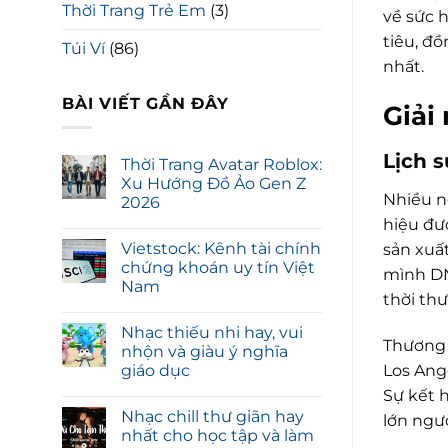
Thời Trang Trẻ Em
(3)
về sức 
tiêu, đ
Túi Ví
(86)
nhất.
BÀI VIẾT GẦN ĐÂY
Giải
Lịch 
Thời Trang Avatar Roblox:
Xu Hướng Đồ Ảo Gen Z
Nhiều n
2026
hiệu đư
Vietstock: Kênh tài chính
sản xuấ
chứng khoán uy tín Việt
mình DN
Nam
thời th
Nhạc thiếu nhi hay, vui
Thương 
nhộn và giàu ý nghĩa
Los Ang
giáo dục
Sự kết 
Nhạc chill thư giãn hay
lớn ngườ
nhất cho học tập và làm