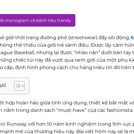
lb monogram và bánh tiêu trendy
ế giới thời trang đường phố (streetwear) đầy sôi động,
t
hông thể thiếu của giới trẻ sành điệu. Được lấy cảm hứn
eague Baseball, nhưng lại được “nhào nặn” dưới bàn tay 
hững chiếc túi này đã vượt qua ranh giới của một phụ ki
o cấp, định hình phong cách cho hàng triệu tín đồ trên t
lục
kết hợp hoàn hảo giữa tính ứng dụng, thiết kế bắt mắt v
n nằm trong danh sách “must-have” của các fashionista.
ject Runway, với hơn 10 năm kinh nghiệm trong lĩnh vực 
 mạnh mẽ của thương hiệu này. Bài viết hôm nay sẽ là mộ