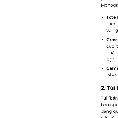
Monogra
Tote 
theo 
vẻ ng
Cross
cuối 
phá 
bạn.
Came
lại v
2. Tú
Túi “bá
bán ngu
đang qua
cơn sốt 