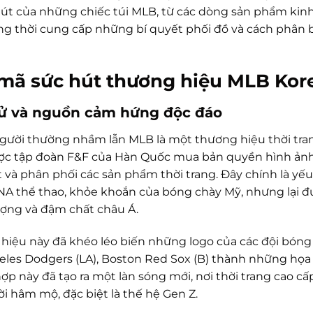
hút của những chiếc túi MLB, từ các dòng sản phẩm kin
ồng thời cung cấp những bí quyết phối đồ và cách phân
 mã sức hút thương hiệu MLB Kor
sử và nguồn cảm hứng độc đáo
gười thường nhầm lẫn MLB là một thương hiệu thời tran
ợc tập đoàn F&F của Hàn Quốc mua bản quyền hình ảnh 
t và phân phối các sản phẩm thời trang. Đây chính là yế
A thể thao, khỏe khoắn của bóng chày Mỹ, nhưng lại được
ượng và đậm chất châu Á.
hiệu này đã khéo léo biến những logo của các đội bóng
eles Dodgers (LA), Boston Red Sox (B) thành những họa t
hợp này đã tạo ra một làn sóng mới, nơi thời trang cao 
i hâm mộ, đặc biệt là thế hệ Gen Z.