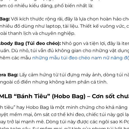
m có nhiều kiểu dáng, phổ biến nhất là:
Bag:
Với kích thước rộng rãi, đây là lựa chọn hoàn hảo 
nhiều đồ dùng như laptop, tài liệu. Thiết kế vuông vức,
oài thanh lịch và chuyên nghiệp.
body Bag (Túi đeo chéo):
Nhỏ gọn và tiện lợi, đây là 
tuần. Dù nhỏ, túi vẫn đủ không gian cho những vật dụng 
thêm các mẫu
những mẫu túi đeo chéo nam nữ năng đ
ra Bag:
Lấy cảm hứng từ túi đựng máy ảnh, dòng túi 
ẻ ngoài cổ điển nhưng không kém phần cá tính.
i MLB “Bánh Tiêu” (Hobo Bag) – Cơn sốt chư
nh tiêu” hay Hobo Bag là một minh chứng cho khả năng b
yệt mềm mại, ôm sát cơ thể khi đeo, chiếc túi này gợi 
y trở lại mạnh mẽ. Dòng túi này được các ngôi sao K-Pop
trên toàn cầu. Sự mềm mại, nữ tính của phom túi kết hợp