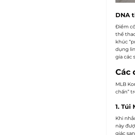
DNA th
Điểm cố
thể tha
khúc “p
dụng li
gia các 
Các 
MLB Kor
chấn” t
1. Tú
Khi nhắ
này được
giác sa