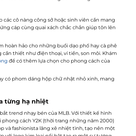
cho các cô nàng công sở hoặc sinh viên cần mang
 cứng cáp cùng quai xách chắc chắn giúp tôn lên
item hoàn hảo cho những buổi dạo phố hay cà phê
cần thiết như điện thoại, ví tiền, son môi. Khám
ộng
để có thêm lựa chọn cho phong cách của
này có phom dáng hộp chữ nhật nhỏ xinh, mang
a từng hạ nhiệt
ắt trend nhạy bén của MLB. Với thiết kế hình
lại phong cách Y2K (thời trang những năm 2000)
 và fashionista lăng xê nhiệt tình, tạo nên một
 với logo kim loại nổi bật tạo ra một sự tương