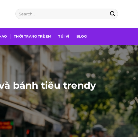
THAO
THỜI TRANG TRẺ EM
TÚI VÍ
BLOG
à bánh tiêu trendy