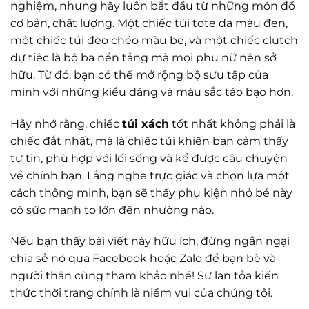
nghiệm, nhưng hãy luôn bắt đầu từ những món đồ
cơ bản, chất lượng. Một chiếc túi tote da màu đen,
một chiếc túi đeo chéo màu be, và một chiếc clutch
dự tiệc là bộ ba nền tảng mà mọi phụ nữ nên sở
hữu. Từ đó, bạn có thể mở rộng bộ sưu tập của
mình với những kiểu dáng và màu sắc táo bạo hơn.
Hãy nhớ rằng, chiếc
túi xách
tốt nhất không phải là
chiếc đắt nhất, mà là chiếc túi khiến bạn cảm thấy
tự tin, phù hợp với lối sống và kể được câu chuyện
về chính bạn. Lắng nghe trực giác và chọn lựa một
cách thông minh, bạn sẽ thấy phụ kiện nhỏ bé này
có sức mạnh to lớn đến nhường nào.
Nếu bạn thấy bài viết này hữu ích, đừng ngần ngại
chia sẻ nó qua Facebook hoặc Zalo để bạn bè và
người thân cùng tham khảo nhé! Sự lan tỏa kiến
thức thời trang chính là niềm vui của chúng tôi.