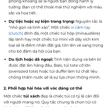
phóng khoáng sẽ là người bạn đồng hành lý
tưởng. Bạn có thể thoải mái thử nghiệm với màu
sắc và họa tiết.
Dự tiệc hoặc sự kiện trang trọng:
Nguyên tắc là
“nhỏ gọn và tinh xảo”. Một chiếc
ví cầm tay
(clutch)
đính đá, một chiếc túi hộp (minaudière)
lấp lánh hay một chiếc túi mini với dây xích kim
loại sẽ là điểm nhấn đắt giá, tôn lên vẻ sang trọng
cho bộ đầm dạ hội của bạn.
Du lịch hoặc dã ngoại:
Tính tiện dụng và bền bỉ
được đặt lên hàng đầu. Balo, túi tote cỡ lớn
(oversized tote) hoặc túi duffel làm từ chất liệu
chống thấm nước sẽ là sự lựa chọn thông minh.
2. Phối hợp hài hòa với vóc dáng cơ thể
Một chiếc
túi xách
đẹp là chiếc túi có tỷ lệ cân đối
với người mang nó. Quy tắc chung là chọn túi có