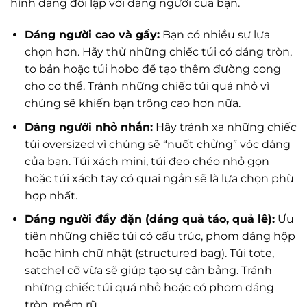
hình dáng đối lập với dáng người của bạn.
Dáng người cao và gầy:
Bạn có nhiều sự lựa
chọn hơn. Hãy thử những chiếc túi có dáng tròn,
to bản hoặc túi hobo để tạo thêm đường cong
cho cơ thể. Tránh những chiếc túi quá nhỏ vì
chúng sẽ khiến bạn trông cao hơn nữa.
Dáng người nhỏ nhắn:
Hãy tránh xa những chiếc
túi oversized vì chúng sẽ “nuốt chửng” vóc dáng
của bạn. Túi xách mini, túi đeo chéo nhỏ gọn
hoặc túi xách tay có quai ngắn sẽ là lựa chọn phù
hợp nhất.
Dáng người đầy đặn (dáng quả táo, quả lê):
Ưu
tiên những chiếc túi có cấu trúc, phom dáng hộp
hoặc hình chữ nhật (structured bag). Túi tote,
satchel cỡ vừa sẽ giúp tạo sự cân bằng. Tránh
những chiếc túi quá nhỏ hoặc có phom dáng
tròn, mềm rũ.