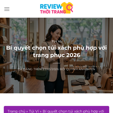
Chuyển
đến
nội
dung
TÚI VÍ
Bí quyết chọn túi xách phù hợp với
trang phục 2026
ĐÃ ĐĂNG TRÊN
27/03/2026
BỞI
QUỲNH ANH SHYN
Trang chủ
»
Túi Ví
»
Bí quyết chọn túi xách phù hợp với