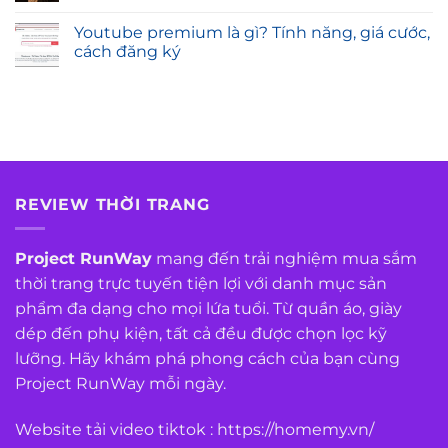
Youtube premium là gì? Tính năng, giá cước,
cách đăng ký
REVIEW THỜI TRANG
Project RunWay
mang đến trải nghiệm mua sắm
thời trang trực tuyến tiện lợi với danh mục sản
phẩm đa dạng cho mọi lứa tuổi. Từ quần áo, giày
dép đến phụ kiện, tất cả đều được chọn lọc kỹ
lưỡng. Hãy khám phá phong cách của bạn cùng
Project RunWay mỗi ngày.
Website tải video tiktok :
https://homemy.vn/