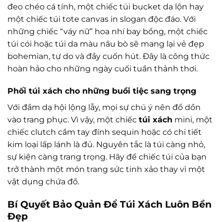
đeo chéo cá tính, một chiếc túi bucket da lộn hay
một chiếc túi tote canvas in slogan độc đáo. Với
những chiếc “váy nữ” hoa nhí bay bổng, một chiếc
túi cói hoặc túi da màu nâu bò sẽ mang lại vẻ đẹp
bohemian, tự do và đầy cuốn hút. Đây là công thức
hoàn hảo cho những ngày cuối tuần thảnh thơi.
Phối túi xách cho những buổi tiệc sang trọng
Với đầm dạ hội lộng lẫy, mọi sự chú ý nên đổ dồn
vào trang phục. Vì vậy, một chiếc
túi xách
mini, một
chiếc clutch cầm tay đính sequin hoặc có chi tiết
kim loại lấp lánh là đủ. Nguyên tắc là túi càng nhỏ,
sự kiện càng trang trọng. Hãy để chiếc túi của bạn
trở thành một món trang sức tinh xảo thay vì một
vật dụng chứa đồ.
Bí Quyết Bảo Quản Để Túi Xách Luôn Bền
Đẹp