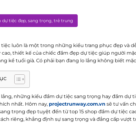
dự tiệc đẹp, sang trọng, trẻ trung
tiệc luôn là một trong những kiểu trang phục đẹp và dễ 
 cao, thiết kế của chiếc đầm đẹp dự tiệc giúp người mặc
áng kể tuổi già. Có phải bạn đang lo lắng không biết mặ
lục
 lắng, những kiểu đầm dự tiệc sang trọng hay đầm dự ti
thích nhất. Hôm nay,
projectrunway.com.vn
sẽ tư vấn c
 sang trọng đẹp tuyệt đến từ top 15 shop đầm dự tiệc ca
ch riêng, khẳng định sự sang trọng và đẳng cấp vượt trội