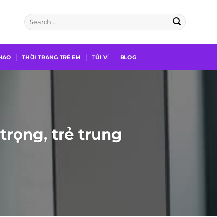
THAO
THỜI TRANG TRẺ EM
TÚI VÍ
BLOG
trọng, trẻ trung