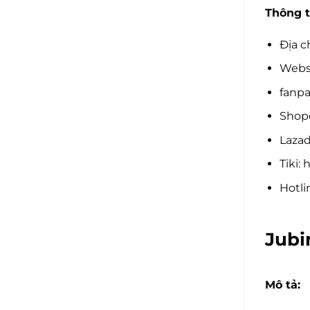
Thông t
Địa c
Websi
fanpa
Shope
Lazad
Tiki:
Hotli
Jubi
Mô tả: