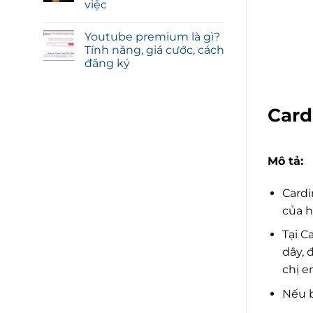
việc
Youtube premium là gì?
Tính năng, giá cước, cách
đăng ký
Card
Mô tả:
Cardi
của h
Tại C
dây, 
chị e
Nếu b