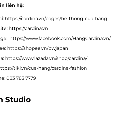
in liên hệ:
hỉ: https://cardina.vn/pages/he-thong-cua-hang
te: https://cardina.vn
ge: https://www.facebook.com/HangCardina.vn/
e: https://shopee.vn/bwjapan
a: https://www.lazada.vn/shop/cardina/
 https://tiki.vn/cua-hang/cardina-fashion
ne: 083 783 7779
n Studio