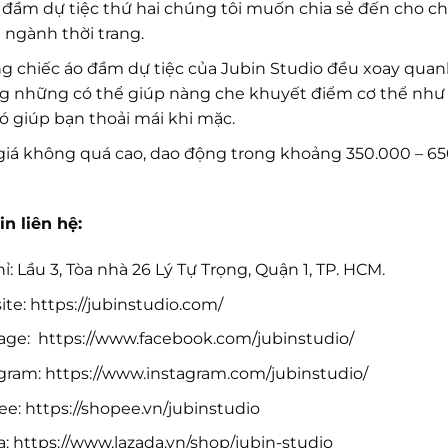
đầm dự tiệc thứ hai chúng tôi muốn chia sẻ đến cho chị 
 ngành thời trang.
 chiếc áo đầm dự tiệc của Jubin Studio đều xoay quanh
 những có thể giúp nàng che khuyết điểm cơ thể như 
ó giúp bạn thoải mái khi mặc.
iá không quá cao, dao động trong khoảng 350.000 – 650
in liên hệ:
hỉ: Lầu 3, Tòa nhà 26 Lý Tự Trọng, Quận 1, TP. HCM.
te: https://jubinstudio.com/
ge: https://www.facebook.com/jubinstudio/
gram: https://www.instagram.com/jubinstudio/
e: https://shopee.vn/jubinstudio
a: https://www.lazada.vn/shop/jubin-studio