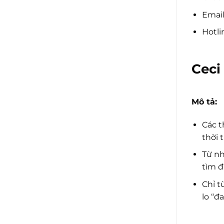
Email
Hotli
Ceci
Mô tả:
Các t
thời 
Từ nh
tìm đ
Chỉ t
lo “đa