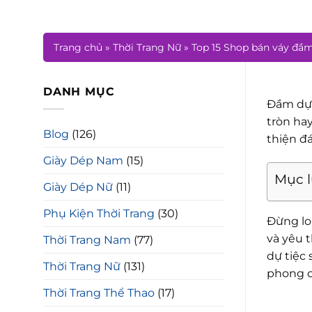
Trang chủ
»
Thời Trang Nữ
»
Top 15 Shop bán váy đầm 
DANH MỤC
Đầm dự 
tròn hay
Blog
(126)
thiện đ
Giày Dép Nam
(15)
Mục 
Giày Dép Nữ
(11)
Phụ Kiện Thời Trang
(30)
Đừng lo
và yêu 
Thời Trang Nam
(77)
dự tiệc
Thời Trang Nữ
(131)
phong cá
Thời Trang Thể Thao
(17)