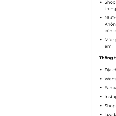
Shop 
trong
Những
Không
còn c
Mức g
em.
Thông t
Địa c
Websi
Fanpa
Insta
Shope
lazad