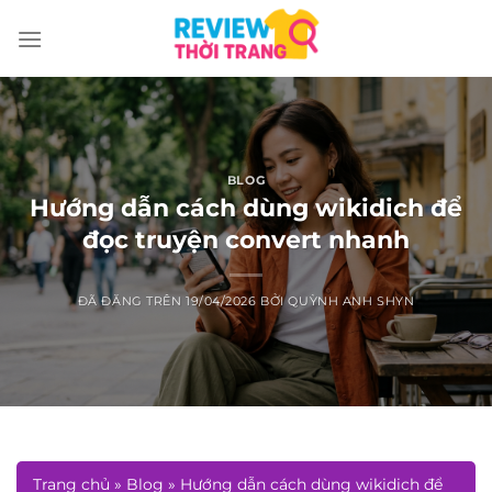
Chuyển
đến
nội
dung
BLOG
Hướng dẫn cách dùng wikidich để
đọc truyện convert nhanh
ĐÃ ĐĂNG TRÊN
19/04/2026
BỞI
QUỲNH ANH SHYN
Trang chủ
»
Blog
»
Hướng dẫn cách dùng wikidich để