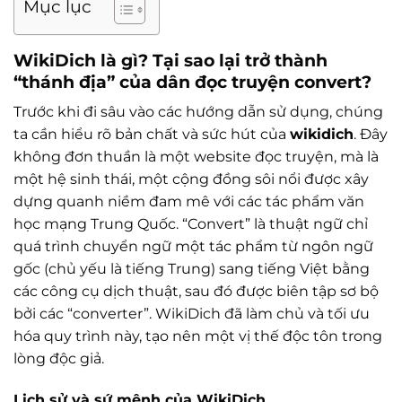
Mục lục
WikiDich là gì? Tại sao lại trở thành
“thánh địa” của dân đọc truyện convert?
Trước khi đi sâu vào các hướng dẫn sử dụng, chúng
ta cần hiểu rõ bản chất và sức hút của
wikidich
. Đây
không đơn thuần là một website đọc truyện, mà là
một hệ sinh thái, một cộng đồng sôi nổi được xây
dựng quanh niềm đam mê với các tác phẩm văn
học mạng Trung Quốc. “Convert” là thuật ngữ chỉ
quá trình chuyển ngữ một tác phẩm từ ngôn ngữ
gốc (chủ yếu là tiếng Trung) sang tiếng Việt bằng
các công cụ dịch thuật, sau đó được biên tập sơ bộ
bởi các “converter”. WikiDich đã làm chủ và tối ưu
hóa quy trình này, tạo nên một vị thế độc tôn trong
lòng độc giả.
Lịch sử và sứ mệnh của WikiDich