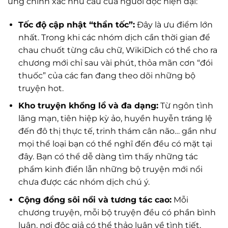
ứng chính xác nhu cầu của người đọc hiện đại:
Tốc độ cập nhật “thần tốc”:
Đây là ưu điểm lớn
nhất. Trong khi các nhóm dịch cần thời gian để
chau chuốt từng câu chữ, WikiDich có thể cho ra
chương mới chỉ sau vài phút, thỏa mãn cơn “đói
thuốc” của các fan đang theo dõi những bộ
truyện hot.
Kho truyện khổng lồ và đa dạng:
Từ ngôn tình
lãng mạn, tiên hiệp kỳ ảo, huyền huyễn tráng lệ
đến đô thị thực tế, trinh thám cân não… gần như
mọi thể loại bạn có thể nghĩ đến đều có mặt tại
đây. Bạn có thể dễ dàng tìm thấy những tác
phẩm kinh điển lẫn những bộ truyện mới nổi
chưa được các nhóm dịch chú ý.
Cộng đồng sôi nổi và tương tác cao:
Mỗi
chương truyện, mỗi bộ truyện đều có phần bình
luận, nơi độc giả có thể thảo luận về tình tiết,