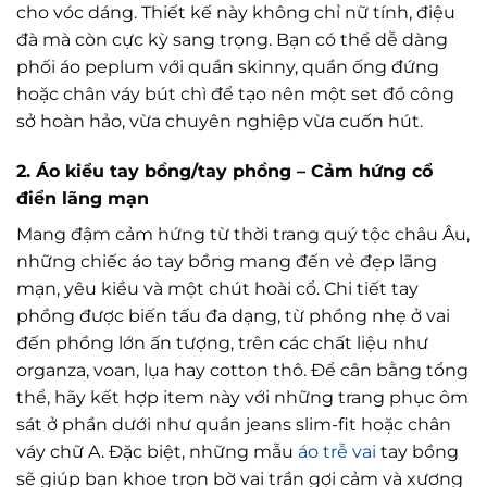
cho vóc dáng. Thiết kế này không chỉ nữ tính, điệu
đà mà còn cực kỳ sang trọng. Bạn có thể dễ dàng
phối áo peplum với quần skinny, quần ống đứng
hoặc chân váy bút chì để tạo nên một set đồ công
sở hoàn hảo, vừa chuyên nghiệp vừa cuốn hút.
2. Áo kiểu tay bồng/tay phồng – Cảm hứng cổ
điển lãng mạn
Mang đậm cảm hứng từ thời trang quý tộc châu Âu,
những chiếc áo tay bồng mang đến vẻ đẹp lãng
mạn, yêu kiều và một chút hoài cổ. Chi tiết tay
phồng được biến tấu đa dạng, từ phồng nhẹ ở vai
đến phồng lớn ấn tượng, trên các chất liệu như
organza, voan, lụa hay cotton thô. Để cân bằng tổng
thể, hãy kết hợp item này với những trang phục ôm
sát ở phần dưới như quần jeans slim-fit hoặc chân
váy chữ A. Đặc biệt, những mẫu
áo trễ vai
tay bồng
sẽ giúp bạn khoe trọn bờ vai trần gợi cảm và xương