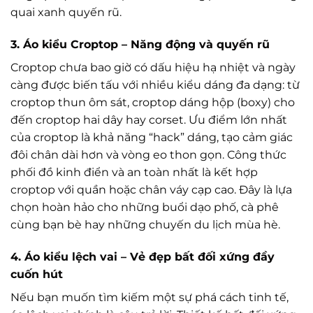
quai xanh quyến rũ.
3. Áo kiểu Croptop – Năng động và quyến rũ
Croptop chưa bao giờ có dấu hiệu hạ nhiệt và ngày
càng được biến tấu với nhiều kiểu dáng đa dạng: từ
croptop thun ôm sát, croptop dáng hộp (boxy) cho
đến croptop hai dây hay corset. Ưu điểm lớn nhất
của croptop là khả năng “hack” dáng, tạo cảm giác
đôi chân dài hơn và vòng eo thon gọn. Công thức
phối đồ kinh điển và an toàn nhất là kết hợp
croptop với quần hoặc chân váy cạp cao. Đây là lựa
chọn hoàn hảo cho những buổi dạo phố, cà phê
cùng bạn bè hay những chuyến du lịch mùa hè.
4. Áo kiểu lệch vai – Vẻ đẹp bất đối xứng đầy
cuốn hút
Nếu bạn muốn tìm kiếm một sự phá cách tinh tế,