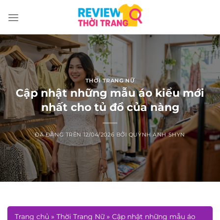
Chuyển
đến
nội
dung
THỜI TRANG NỮ
Cập nhật những mẫu áo kiểu mới
nhất cho tủ đồ của nàng
ĐÃ ĐĂNG TRÊN
12/04/2026
BỞI
QUỲNH ANH SHYN
Trang chủ
»
Thời Trang Nữ
»
Cập nhật những mẫu áo