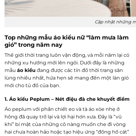
Cập nhật những mẫ
Top những mẫu áo kiểu nữ “làm mưa làm
gió” trong năm nay
Thế giới thời trang luôn vận động, và mỗi năm lại có
những xu hướng mới lên ngôi. Dưới đây là những
mẫu
áo kiểu
đang được các tín đồ thời trang săn
lùng nhiều nhất, hứa hẹn sẽ mang đến một làn gió
mới cho tủ đồ của bạn.
1. Áo kiểu Peplum – Nét điệu đà che khuyết điểm
Áo peplum với phần chiết eo và tà áo xòe nhẹ ở
hông đã quay trở lại và lợi hại hơn xưa. Đây là “vũ
khí” bí mật của những cô nàng muốn che đi vòng
hai chưa hoàn hảo hoặc tạo hiệu ứng “đồng hồ cát”