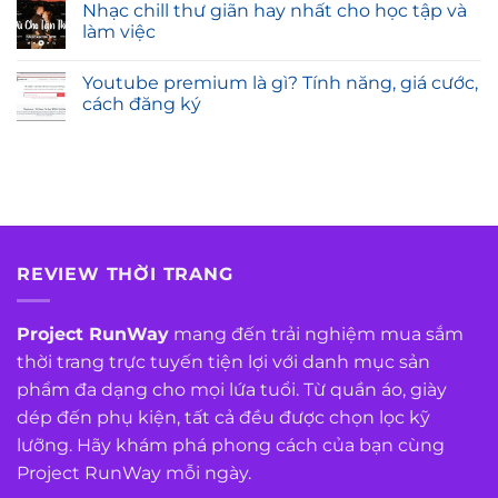
Nhạc chill thư giãn hay nhất cho học tập và
làm việc
Youtube premium là gì? Tính năng, giá cước,
cách đăng ký
REVIEW THỜI TRANG
Project RunWay
mang đến trải nghiệm mua sắm
thời trang trực tuyến tiện lợi với danh mục sản
phẩm đa dạng cho mọi lứa tuổi. Từ quần áo, giày
dép đến phụ kiện, tất cả đều được chọn lọc kỹ
lưỡng. Hãy khám phá phong cách của bạn cùng
Project RunWay mỗi ngày.