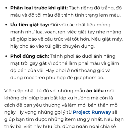
Phân loại trước khi giặt:
Tách riêng đồ trắng, đồ
màu và đồ tối màu để tránh tình trạng lem màu.
Ưu tiên giặt tay:
Đối với các chất liệu mỏng
manh như lụa, voan, ren, việc giặt tay nhẹ nhàng
sẽ giúp bảo vệ cấu trúc vải tốt hơn. Nếu giặt máy,
hãy cho áo vào túi giặt chuyên dụng.
Phơi đúng cách:
Tránh phơi áo dưới ánh nắng
mặt trời gay gắt vì có thể làm phai màu và giảm
độ bền của vải. Hãy phơi ở nơi thoáng gió và
dùng móc treo phù hợp để giữ phom áo.
Việc cập nhật tủ đồ với những mẫu
áo kiểu
mới
không chỉ giúp bạn bắt kịp xu hướng mà còn là
cách để bạn yêu thương và làm mới bản thân mỗi
ngày. Hy vọng những gợi ý từ
Project Runway
sẽ
giúp bạn tìm được những item ưng ý nhất. Nếu bạn
thấy bài viết này hữu ích, đừng ngần ngại chia sẻ