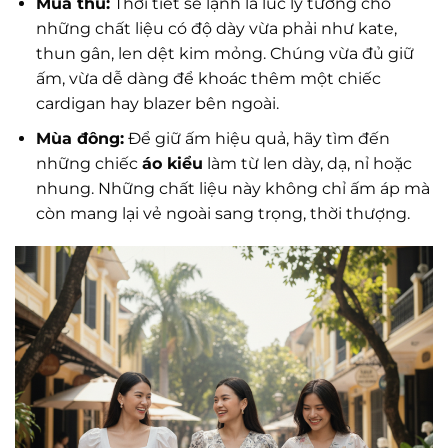
Mùa thu:
Thời tiết se lạnh là lúc lý tưởng cho
những chất liệu có độ dày vừa phải như kate,
thun gân, len dệt kim mỏng. Chúng vừa đủ giữ
ấm, vừa dễ dàng để khoác thêm một chiếc
cardigan hay blazer bên ngoài.
Mùa đông:
Để giữ ấm hiệu quả, hãy tìm đến
những chiếc
áo kiểu
làm từ len dày, dạ, nỉ hoặc
nhung. Những chất liệu này không chỉ ấm áp mà
còn mang lại vẻ ngoài sang trọng, thời thượng.