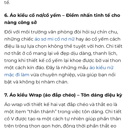
tế.
6. Áo kiểu cổ nơ/cổ yếm – Điểm nhấn tinh tế cho
nàng công sở
Đối với môi trường văn phòng đòi hỏi sự chỉn chu,
những chiếc
áo sơ mi cổ nơ nữ
hay áo cổ yếm cách
điệu là sự lựa chọn không thể tuyệt vời hơn. Chi tiết
nơ thắt ở cổ mang lại vẻ đẹp dịu dàng, thanh lịch,
trong khi thiết kế cổ yếm lại khoe được bờ vai thon
một cách kín đáo. Đây là những mẫu
áo kiểu nữ
mặc đi làm
vừa chuyên nghiệp, vừa giúp bạn nổi
bật và không bị nhàm chán.
7. Áo kiểu Wrap (áo đắp chéo) – Tôn dáng diệu kỳ
Áo wrap với thiết kế hai vạt đắp chéo và thắt eo là
một item “thần thánh” trong việc tôn dáng. Chi tiết
cổ V được tạo ra một cách tự nhiên giúp phần thân
trên trông thon gọn hơn, đồng thời phần thắt eo