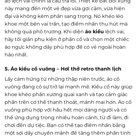
áo lệch vai chính là câu trả lời. Thiết kế bất đối xứng
này mang đến một vẻ đẹp vừa gợi cảm, vừa hiện
đại và không kém phần sang trọng. Nó khéo léo
khoe một bên vai trần, tạo điểm nhấn thu hút mà
không quá phô trương. Khi diện
áo kiểu
lệch vai,
hãy tối giản phụ kiện ở phần cổ và chọn một chiếc
áo ngực không dây phù hợp để có vẻ ngoài hoàn
hảo nhất.
5. Áo kiểu cổ vuông – Hơi thở retro thanh lịch
Lấy cảm hứng từ những thập niên trước, áo cổ
vuông đang có sự trở lại mạnh mẽ. Kiểu cổ này giúp
khoe khéo phần xương quai xanh và tạo cảm giác
phần trên cơ thể thanh thoát, mảnh mai hơn. Áo cổ
vuông phù hợp với hầu hết mọi dáng người và có
thể ứng dụng trong nhiều hoàn cảnh, từ đi làm, đi
chơi đến dự tiệc. Bạn có thể tạo điểm nhấn bằng
một sợi dây chuyền mảnh để tăng thêm phần tinh