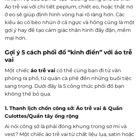
Áo trễ vai với chi tiết peplum, chiết eo, hoặc thắt nơ
ở eo sẽ giúp định hình vòng hai rõ ràng hơn. Các
kiểu áo có bèo nhún ở cả ngực và hông cũng là một
gợi ý hay để tạo cảm giác thân hình đầy đặn, mềm
mại hơn.
Gợi ý 5 cách phối đồ “kinh điển” với áo trễ
vai
Một chiếc
áo trễ vai
có thể cùng bạn đi từ văn
phòng ra phố, từ quán cà phê đến những buổi tiệc
sang trọng. Dưới đây là 5 công thức phối đồ bạn
không thể bỏ qua.
1. Thanh lịch chốn công sở: Áo trễ vai & Quần
Culottes/Quần tây ống rộng
Ai nói công sở là phải đóng khung trong sơ mi và
vest? Một chiếc áo trễ vai từ chất liệu lụa, satin hoặc