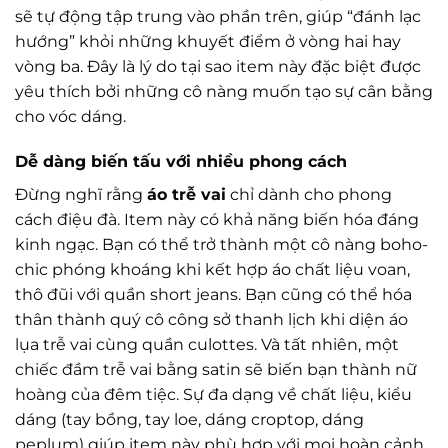
sẽ tự động tập trung vào phần trên, giúp “đánh lạc
hướng” khỏi những khuyết điểm ở vòng hai hay
vòng ba. Đây là lý do tại sao item này đặc biệt được
yêu thích bởi những cô nàng muốn tạo sự cân bằng
cho vóc dáng.
Dễ dàng biến tấu với nhiều phong cách
Đừng nghĩ rằng
áo trễ vai
chỉ dành cho phong
cách điệu đà. Item này có khả năng biến hóa đáng
kinh ngạc. Bạn có thể trở thành một cô nàng boho-
chic phóng khoáng khi kết hợp áo chất liệu voan,
thô đũi với quần short jeans. Bạn cũng có thể hóa
thân thành quý cô công sở thanh lịch khi diện áo
lụa trễ vai cùng quần culottes. Và tất nhiên, một
chiếc đầm trễ vai bằng satin sẽ biến bạn thành nữ
hoàng của đêm tiệc. Sự đa dạng về chất liệu, kiểu
dáng (tay bồng, tay loe, dáng croptop, dáng
peplum) giúp item này phù hợp với mọi hoàn cảnh.