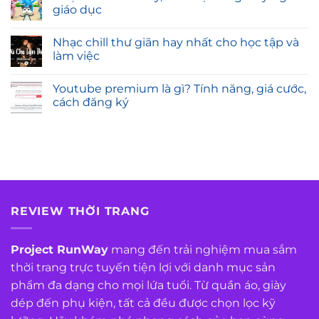
giáo dục
Nhạc chill thư giãn hay nhất cho học tập và
làm việc
Youtube premium là gì? Tính năng, giá cước,
cách đăng ký
REVIEW THỜI TRANG
Project RunWay
mang đến trải nghiệm mua sắm
thời trang trực tuyến tiện lợi với danh mục sản
phẩm đa dạng cho mọi lứa tuổi. Từ quần áo, giày
dép đến phụ kiện, tất cả đều được chọn lọc kỹ