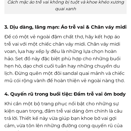
Cách mặc áo trễ vai không bị tuột và khoe khéo xương
quai xanh
3. Dịu dàng, lãng mạn: Áo trễ vai & Chân váy midi
Để có một vẻ ngoài đậm chất thơ, hãy kết hợp áo
trễ vai với một chiếc chân váy midi. Chân váy midi
voan, lụa hay xếp ly đều là những lựa chọn hoàn
hảo. Set đồ này đặc biệt phù hợp cho những buổi
hẹn hò, dạo chơi cuối tuần hay những chuyến du
lịch. Đừng quên một đôi sandal quai mảnh và chiếc
mũ cói rộng vành để hoàn thiện vẻ ngoài nàng thơ.
4. Quyến rũ trong buổi tiệc: Đầm trễ vai ôm body
Khi cần một bộ trang phục nổi bật cho những sự
kiện quan trọng, đầm trễ vai dáng ôm chính là câu
trả lời. Thiết kế này vừa giúp bạn khoe bờ vai gợi
cảm, vừa tôn lên những đường cong quyến rũ của