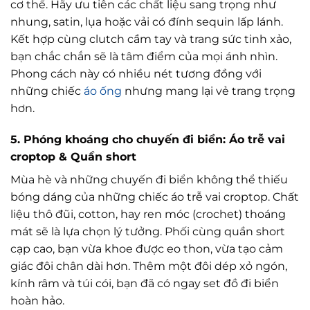
cơ thể. Hãy ưu tiên các chất liệu sang trọng như
nhung, satin, lụa hoặc vải có đính sequin lấp lánh.
Kết hợp cùng clutch cầm tay và trang sức tinh xảo,
bạn chắc chắn sẽ là tâm điểm của mọi ánh nhìn.
Phong cách này có nhiều nét tương đồng với
những chiếc
áo ống
nhưng mang lại vẻ trang trọng
hơn.
5. Phóng khoáng cho chuyến đi biển: Áo trễ vai
croptop & Quần short
Mùa hè và những chuyến đi biển không thể thiếu
bóng dáng của những chiếc áo trễ vai croptop. Chất
liệu thô đũi, cotton, hay ren móc (crochet) thoáng
mát sẽ là lựa chọn lý tưởng. Phối cùng quần short
cạp cao, bạn vừa khoe được eo thon, vừa tạo cảm
giác đôi chân dài hơn. Thêm một đôi dép xỏ ngón,
kính râm và túi cói, bạn đã có ngay set đồ đi biển
hoàn hảo.