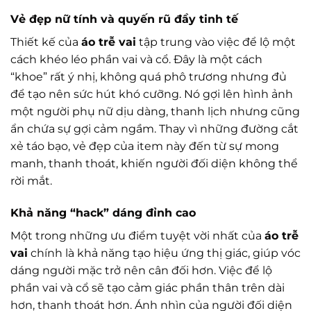
Vẻ đẹp nữ tính và quyến rũ đầy tinh tế
Thiết kế của
áo trễ vai
tập trung vào việc để lộ một
cách khéo léo phần vai và cổ. Đây là một cách
“khoe” rất ý nhị, không quá phô trương nhưng đủ
để tạo nên sức hút khó cưỡng. Nó gợi lên hình ảnh
một người phụ nữ dịu dàng, thanh lịch nhưng cũng
ẩn chứa sự gợi cảm ngầm. Thay vì những đường cắt
xẻ táo bạo, vẻ đẹp của item này đến từ sự mong
manh, thanh thoát, khiến người đối diện không thể
rời mắt.
Khả năng “hack” dáng đỉnh cao
Một trong những ưu điểm tuyệt vời nhất của
áo trễ
vai
chính là khả năng tạo hiệu ứng thị giác, giúp vóc
dáng người mặc trở nên cân đối hơn. Việc để lộ
phần vai và cổ sẽ tạo cảm giác phần thân trên dài
hơn, thanh thoát hơn. Ánh nhìn của người đối diện