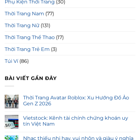
Phụ Kiện Thời Trang
(30)
Thời Trang Nam
(77)
Thời Trang Nữ
(131)
Thời Trang Thể Thao
(17)
Thời Trang Trẻ Em
(3)
Túi Ví
(86)
BÀI VIẾT GẦN ĐÂY
Thời Trang Avatar Roblox: Xu Hướng Đồ Ảo
Gen Z 2026
Vietstock: Kênh tài chính chứng khoán uy
tín Việt Nam
Nhạc thiếu nhi hay, vui nhộn và giàu ý nghĩa