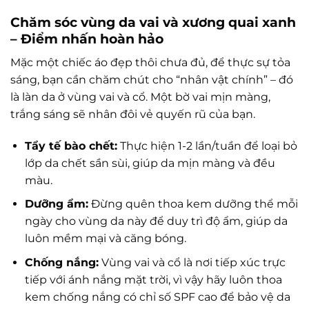
Chăm sóc vùng da vai và xương quai xanh
– Điểm nhấn hoàn hảo
Mặc một chiếc áo đẹp thôi chưa đủ, để thực sự tỏa
sáng, bạn cần chăm chút cho “nhân vật chính” – đó
là làn da ở vùng vai và cổ. Một bờ vai mịn màng,
trắng sáng sẽ nhân đôi vẻ quyến rũ của bạn.
Tẩy tế bào chết:
Thực hiện 1-2 lần/tuần để loại bỏ
lớp da chết sần sùi, giúp da mịn màng và đều
màu.
Dưỡng ẩm:
Đừng quên thoa kem dưỡng thể mỗi
ngày cho vùng da này để duy trì độ ẩm, giúp da
luôn mềm mại và căng bóng.
Chống nắng:
Vùng vai và cổ là nơi tiếp xúc trực
tiếp với ánh nắng mặt trời, vì vậy hãy luôn thoa
kem chống nắng có chỉ số SPF cao để bảo vệ da