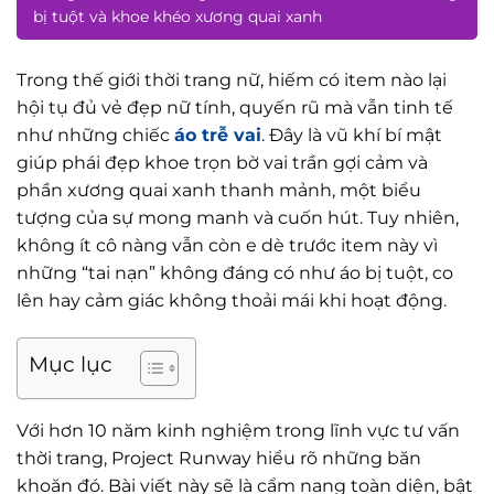
bị tuột và khoe khéo xương quai xanh
Trong thế giới thời trang nữ, hiếm có item nào lại
hội tụ đủ vẻ đẹp nữ tính, quyến rũ mà vẫn tinh tế
như những chiếc
áo trễ vai
. Đây là vũ khí bí mật
giúp phái đẹp khoe trọn bờ vai trần gợi cảm và
phần xương quai xanh thanh mảnh, một biểu
tượng của sự mong manh và cuốn hút. Tuy nhiên,
không ít cô nàng vẫn còn e dè trước item này vì
những “tai nạn” không đáng có như áo bị tuột, co
lên hay cảm giác không thoải mái khi hoạt động.
Mục lục
Với hơn 10 năm kinh nghiệm trong lĩnh vực tư vấn
thời trang, Project Runway hiểu rõ những băn
khoăn đó. Bài viết này sẽ là cẩm nang toàn diện, bật