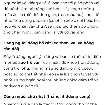
Ngược lại với dáng quả lê, bạn cần tối giản phần vai
để tránh làm nó trông thô hơn. Hãy chọn những
mẫu áo có thiết kế đơn giản, trơn màu hoặc họa tiết
nhỏ. Kiểu dáng peplum (có phần xòe ở eo) hoặc kết
hợp với chân váy chữ A sẽ giúp tạo thêm độ phồng
cho phần hông, cân bằng lại với bờ vai rộng.
Dáng người đồng hồ cát (eo thon, vai và hông
cân đối)
Đây là dáng người lý tưởng và bạn có thể tự tin diện
mọi kiểu
áo trễ vai
. Tuy nhiên, để khoe trọn đường
cong trời phú, những mẫu áo dáng ôm, croptop
hoặc áo có chi tiết nhấn eo sẽ là lựa chọn tuyệt vời
nhất. Đừng ngần ngại thử những chiếc đầm trễ vai
bodycon quyến rũ.
Dáng người chữ nhật (thẳng, ít đường cong)
Nhiệm vụ của bạn là “tạo” đường cong cho cơ thể.