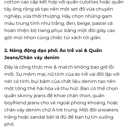
cotton cao cấp kết hợp với quần culottes hoặc quần
tây ống rộng sẽ tạo nên một set đồ vừa chuyên
nghiệp, vừa thời thượng. Hãy chọn những gam
màu trung tính như trắng, đen, beige, pastel và
hoàn thiện bộ trang phục bằng một đôi giày cao
gót mũi nhọn cùng chiếc túi xách tối giản.
2. Năng động dạo phố: Áo trễ vai & Quần
Jeans/Chân váy denim
Đây là công thức mix & match không bao giờ lỗi
mốt. Sự mềm mại, nữ tính của áo trễ vai đối lập với
nét cá tính, bụi bặm của chất liệu denim tạo nên
một tổng thể hài hòa và thu hút. Bạn có thể chọn
quần skinny jeans để khoe chân thon, quần
boyfriend jeans cho vẻ ngoài phóng khoáng, hoặc
chân váy denim chữ A trẻ trung. Một đôi sneakers
trắng hoặc sandal bệt là đủ để bạn tự tin xuống
phố.