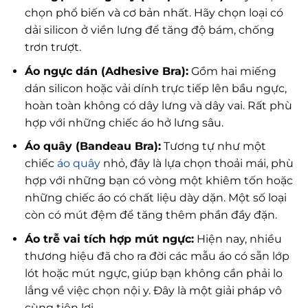
chọn phổ biến và cơ bản nhất. Hãy chọn loại có
dải silicon ở viền lưng để tăng độ bám, chống
trơn trượt.
Áo ngực dán (Adhesive Bra):
Gồm hai miếng
dán silicon hoặc vải dính trực tiếp lên bầu ngực,
hoàn toàn không có dây lưng và dây vai. Rất phù
hợp với những chiếc áo hở lưng sâu.
Áo quây (Bandeau Bra):
Tương tự như một
chiếc
áo quây
nhỏ, đây là lựa chọn thoải mái, phù
hợp với những bạn có vòng một khiêm tốn hoặc
những chiếc áo có chất liệu dày dặn. Một số loại
còn có mút đệm để tăng thêm phần đầy đặn.
Áo trễ vai tích hợp mút ngực:
Hiện nay, nhiều
thương hiệu đã cho ra đời các mẫu áo có sẵn lớp
lót hoặc mút ngực, giúp bạn không cần phải lo
lắng về việc chọn nội y. Đây là một giải pháp vô
cùng tiện lợi.