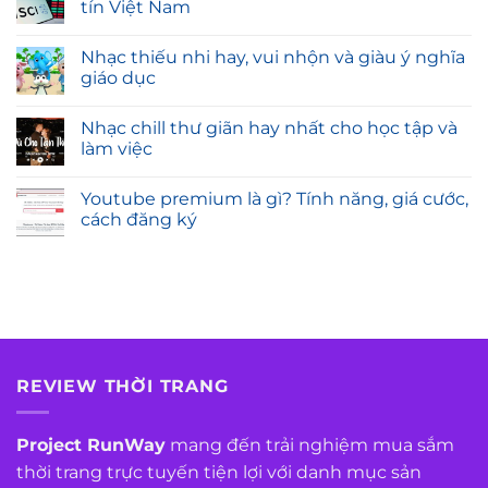
tín Việt Nam
Nhạc thiếu nhi hay, vui nhộn và giàu ý nghĩa
giáo dục
Nhạc chill thư giãn hay nhất cho học tập và
làm việc
Youtube premium là gì? Tính năng, giá cước,
cách đăng ký
REVIEW THỜI TRANG
Project RunWay
mang đến trải nghiệm mua sắm
thời trang trực tuyến tiện lợi với danh mục sản