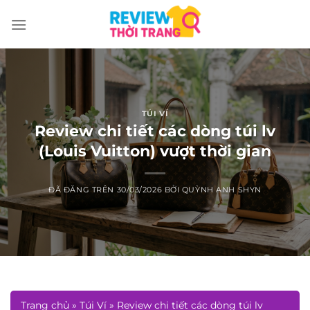
Chuyển
đến
nội
dung
TÚI VÍ
Review chi tiết các dòng túi lv
(Louis Vuitton) vượt thời gian
ĐÃ ĐĂNG TRÊN
30/03/2026
BỞI
QUỲNH ANH SHYN
Trang chủ
»
Túi Ví
»
Review chi tiết các dòng túi lv