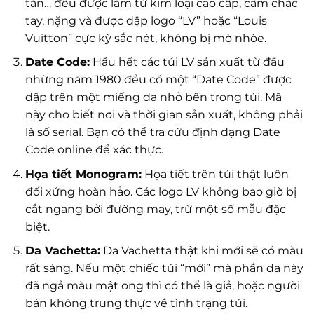
tán… đều được làm từ kim loại cao cấp, cầm chắc
tay, nặng và được dập logo “LV” hoặc “Louis
Vuitton” cực kỳ sắc nét, không bị mờ nhòe.
Date Code:
Hầu hết các túi LV sản xuất từ đầu
những năm 1980 đều có một “Date Code” được
dập trên một miếng da nhỏ bên trong túi. Mã
này cho biết nơi và thời gian sản xuất, không phải
là số serial. Bạn có thể tra cứu định dạng Date
Code online để xác thực.
Họa tiết Monogram:
Họa tiết trên túi thật luôn
đối xứng hoàn hảo. Các logo LV không bao giờ bị
cắt ngang bởi đường may, trừ một số mẫu đặc
biệt.
Da Vachetta:
Da Vachetta thật khi mới sẽ có màu
rất sáng. Nếu một chiếc túi “mới” mà phần da này
đã ngả màu mật ong thì có thể là giả, hoặc người
bán không trung thực về tình trạng túi.