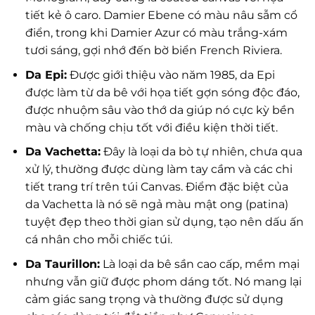
tiết kẻ ô caro. Damier Ebene có màu nâu sẫm cổ
điển, trong khi Damier Azur có màu trắng-xám
tươi sáng, gợi nhớ đến bờ biển French Riviera.
Da Epi:
Được giới thiệu vào năm 1985, da Epi
được làm từ da bê với họa tiết gợn sóng độc đáo,
được nhuộm sâu vào thớ da giúp nó cực kỳ bền
màu và chống chịu tốt với điều kiện thời tiết.
Da Vachetta:
Đây là loại da bò tự nhiên, chưa qua
xử lý, thường được dùng làm tay cầm và các chi
tiết trang trí trên túi Canvas. Điểm đặc biệt của
da Vachetta là nó sẽ ngả màu mật ong (patina)
tuyệt đẹp theo thời gian sử dụng, tạo nên dấu ấn
cá nhân cho mỗi chiếc túi.
Da Taurillon:
Là loại da bê sần cao cấp, mềm mại
nhưng vẫn giữ được phom dáng tốt. Nó mang lại
cảm giác sang trọng và thường được sử dụng