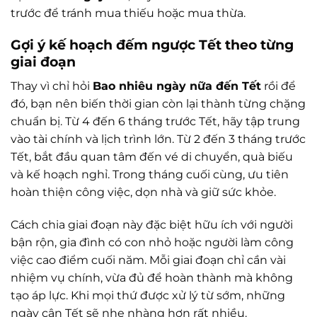
trước để tránh mua thiếu hoặc mua thừa.
Gợi ý kế hoạch đếm ngược Tết theo từng
giai đoạn
Thay vì chỉ hỏi
Bao nhiêu ngày nữa đến Tết
rồi để
đó, bạn nên biến thời gian còn lại thành từng chặng
chuẩn bị. Từ 4 đến 6 tháng trước Tết, hãy tập trung
vào tài chính và lịch trình lớn. Từ 2 đến 3 tháng trước
Tết, bắt đầu quan tâm đến vé di chuyển, quà biếu
và kế hoạch nghỉ. Trong tháng cuối cùng, ưu tiên
hoàn thiện công việc, dọn nhà và giữ sức khỏe.
Cách chia giai đoạn này đặc biệt hữu ích với người
bận rộn, gia đình có con nhỏ hoặc người làm công
việc cao điểm cuối năm. Mỗi giai đoạn chỉ cần vài
nhiệm vụ chính, vừa đủ để hoàn thành mà không
tạo áp lực. Khi mọi thứ được xử lý từ sớm, những
ngày cận Tết sẽ nhẹ nhàng hơn rất nhiều.