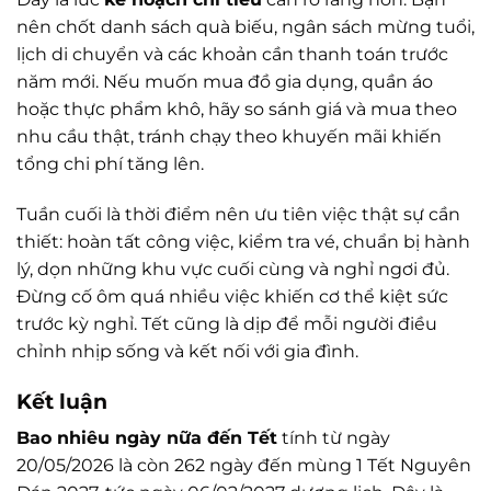
nên chốt danh sách quà biếu, ngân sách mừng tuổi,
lịch di chuyển và các khoản cần thanh toán trước
năm mới. Nếu muốn mua đồ gia dụng, quần áo
hoặc thực phẩm khô, hãy so sánh giá và mua theo
nhu cầu thật, tránh chạy theo khuyến mãi khiến
tổng chi phí tăng lên.
Tuần cuối là thời điểm nên ưu tiên việc thật sự cần
thiết: hoàn tất công việc, kiểm tra vé, chuẩn bị hành
lý, dọn những khu vực cuối cùng và nghỉ ngơi đủ.
Đừng cố ôm quá nhiều việc khiến cơ thể kiệt sức
trước kỳ nghỉ. Tết cũng là dịp để mỗi người điều
chỉnh nhịp sống và kết nối với gia đình.
Kết luận
Bao nhiêu ngày nữa đến Tết
tính từ ngày
20/05/2026 là còn 262 ngày đến mùng 1 Tết Nguyên