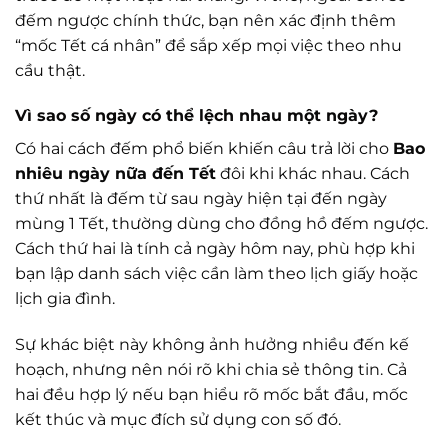
đếm ngược chính thức, bạn nên xác định thêm
“mốc Tết cá nhân” để sắp xếp mọi việc theo nhu
cầu thật.
Vì sao số ngày có thể lệch nhau một ngày?
Có hai cách đếm phổ biến khiến câu trả lời cho
Bao
nhiêu ngày nữa đến Tết
đôi khi khác nhau. Cách
thứ nhất là đếm từ sau ngày hiện tại đến ngày
mùng 1 Tết, thường dùng cho đồng hồ đếm ngược.
Cách thứ hai là tính cả ngày hôm nay, phù hợp khi
bạn lập danh sách việc cần làm theo lịch giấy hoặc
lịch gia đình.
Sự khác biệt này không ảnh hưởng nhiều đến kế
hoạch, nhưng nên nói rõ khi chia sẻ thông tin. Cả
hai đều hợp lý nếu bạn hiểu rõ mốc bắt đầu, mốc
kết thúc và mục đích sử dụng con số đó.