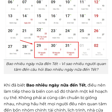
Bao nhiêu ngày nữa đến Tết – Vì sao nhiều người quan
tâm đến câu hỏi Bao nhiêu ngày nữa đến Tết?
Khi đã biết
Bao nhiêu ngày nữa đến Tết
, điều nên
làm tiếp theo là biến con số đó thành một kế hoạch
cụ thể. Không phải ai cũng cần chuẩn bị giống
nhau, nhưng hầu hết mọi người đều nên quan tâm
đến bốn nhóm chính: tài chính, lịch trình, nhà cửa