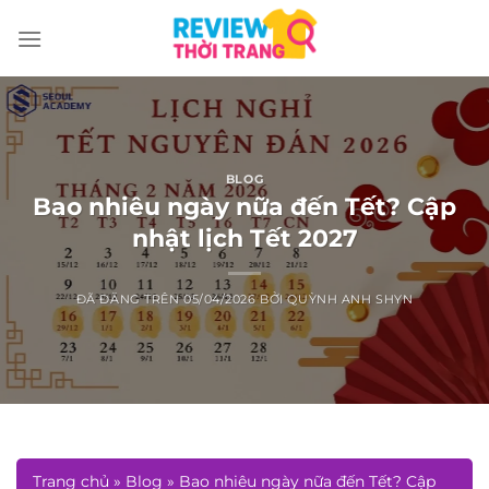
Chuyển
đến
nội
dung
BLOG
Bao nhiêu ngày nữa đến Tết? Cập
nhật lịch Tết 2027
ĐÃ ĐĂNG TRÊN
05/04/2026
BỞI
QUỲNH ANH SHYN
Trang chủ
»
Blog
»
Bao nhiêu ngày nữa đến Tết? Cập