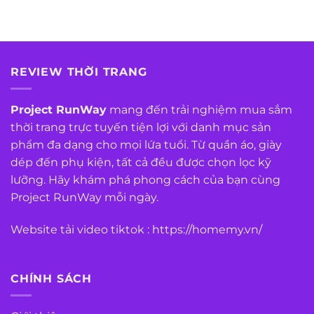
REVIEW THỜI TRANG
Project RunWay
mang đến trải nghiệm mua sắm
thời trang trực tuyến tiện lợi với danh mục sản
phẩm đa dạng cho mọi lứa tuổi. Từ quần áo, giày
dép đến phụ kiện, tất cả đều được chọn lọc kỹ
lưỡng. Hãy khám phá phong cách của bạn cùng
Project RunWay mỗi ngày.
Website tải video tiktok :
https://homemy.vn/
CHÍNH SÁCH