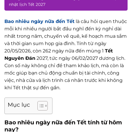
nhật lịch Tết 2027
Bao nhiêu ngày nữa đến Tết
là câu hỏi quen thuộc
mỗi khi nhiều người bắt đầu nghĩ đến kỳ nghỉ dài
nhất trong năm, chuyến về quê, kế hoạch mua sắm
và thời gian sum họp gia đình. Tính từ ngày
20/05/2026, còn 262 ngày nữa đến mùng 1
Tết
Nguyên Đán
2027, tức ngày 06/02/2027 dương lịch.
Con số này không chỉ để tham khảo lịch, mà còn là
mốc giúp bạn chủ động chuẩn bị tài chính, công
việc, nhà cửa và lịch trình cá nhân trước khi không
khí Tết thật sự đến gần.
Mục lục
Bao nhiêu ngày nữa đến Tết tính từ hôm
nay?