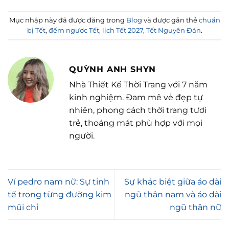
Mục nhập này đã được đăng trong
Blog
và được gắn thẻ
chuẩn
bị Tết
,
đếm ngược Tết
,
lịch Tết 2027
,
Tết Nguyên Đán
.
QUỲNH ANH SHYN
Nhà Thiết Kế Thời Trang với 7 năm
kinh nghiệm. Đam mê vẻ đẹp tự
nhiên, phong cách thời trang tươi
trẻ, thoáng mát phù hợp với mọi
người.
Ví pedro nam nữ: Sự tinh
Sự khác biệt giữa áo dài
tế trong từng đường kim
ngũ thân nam và áo dài
mũi chỉ
ngũ thân nữ