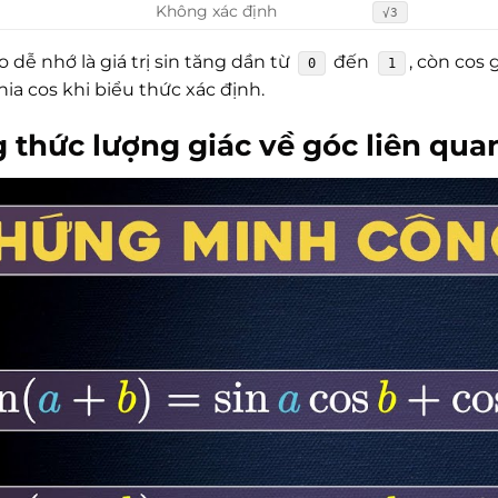
Không xác định
√3
dễ nhớ là giá trị sin tăng dần từ
đến
, còn cos 
0
1
chia cos khi biểu thức xác định.
 thức lượng giác
về góc liên quan