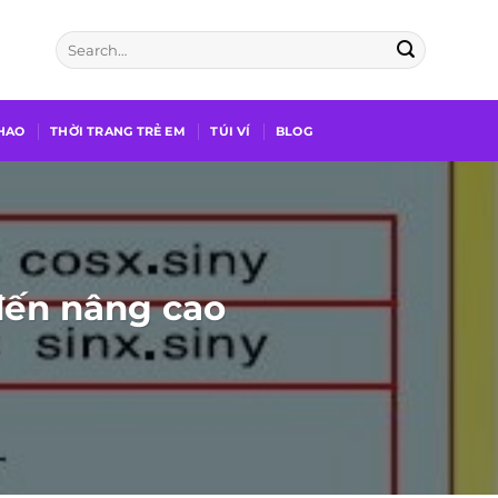
THAO
THỜI TRANG TRẺ EM
TÚI VÍ
BLOG
đến nâng cao