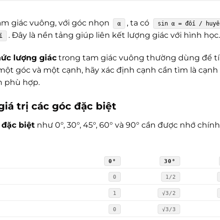
am giác vuông, với góc nhọn
, ta có
α
sin α = đối / huyề
. Đây là nền tảng giúp liên kết lượng giác với hình học
i
ức lượng giác
trong tam giác vuông thường dùng để tín
một góc và một cạnh, hãy xác định cạnh cần tìm là cạnh 
n phù hợp.
iá trị các góc đặc biệt
 đặc biệt
như 0°, 30°, 45°, 60° và 90° cần được nhớ chính
0°
30°
0
1/2
1
√3/2
0
√3/3