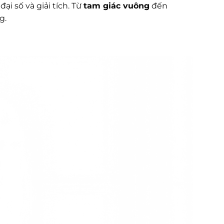
ại số và giải tích. Từ
tam giác vuông
đến
g.