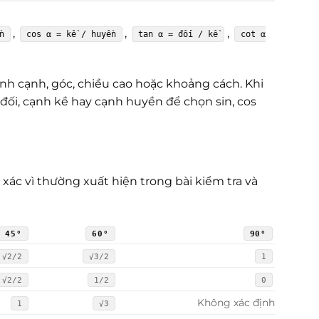
,
,
,
n
cos α = kề / huyền
tan α = đối / kề
cot α
.
h cạnh, góc, chiều cao hoặc khoảng cách. Khi
đối, cạnh kề hay cạnh huyền để chọn sin, cos
 xác vì thường xuất hiện trong bài kiểm tra và
45°
60°
90°
√2/2
√3/2
1
√2/2
1/2
0
Không xác định
1
√3