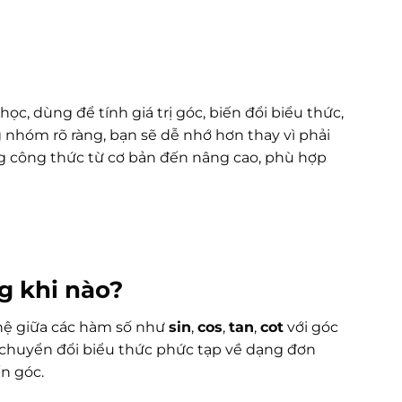
ọc, dùng để tính giá trị góc, biến đổi biểu thức,
nhóm rõ ràng, bạn sẽ dễ nhớ hơn thay vì phải
ống công thức từ cơ bản đến nâng cao, phù hợp
g khi nào?
 hệ giữa các hàm số như
sin
,
cos
,
tan
,
cot
với góc
 chuyển đổi biểu thức phức tạp về dạng đơn
ến góc.