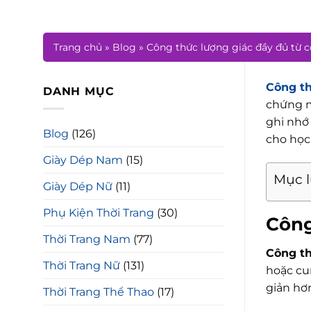
Trang chủ
»
Blog
»
Công thức lượng giác đầy đủ từ 
Công th
DANH MỤC
chứng m
ghi nhớ
Blog
(126)
cho học 
Giày Dép Nam
(15)
Mục 
Giày Dép Nữ
(11)
Phụ Kiện Thời Trang
(30)
Công
Thời Trang Nam
(77)
Công th
Thời Trang Nữ
(131)
hoặc cu
giản hơn
Thời Trang Thể Thao
(17)