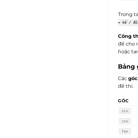
Trong t
= kề / đố
Công th
đề cho 
hoặc ta
Bảng g
Các
góc
đề thi.
GÓC
sin
cos
tan