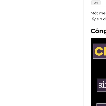
cot
Một mẹo 
lấy sin 
Công