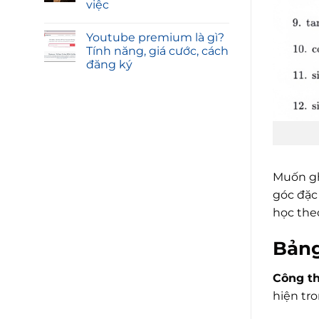
việc
Youtube premium là gì?
Tính năng, giá cước, cách
đăng ký
Muốn g
góc đặc 
học the
Bảng
Công th
hiện tr