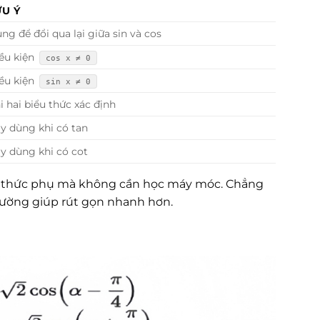
ƯU Ý
ng để đổi qua lại giữa sin và cos
ều kiện
cos x ≠ 0
ều kiện
sin x ≠ 0
i hai biểu thức xác định
y dùng khi có tan
y dùng khi có cot
ng thức phụ mà không cần học máy móc. Chẳng
 thường giúp rút gọn nhanh hơn.