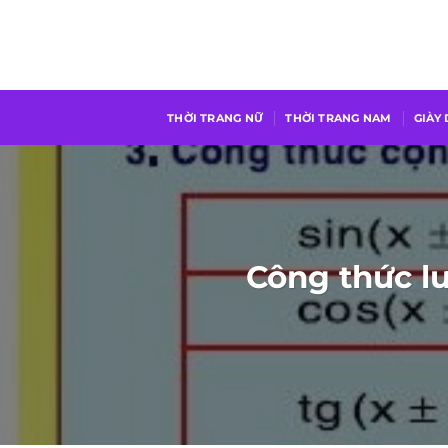
Chuyển
đến
nội
dung
THỜI TRANG NỮ
THỜI TRANG NAM
GIÀY
Công thức l