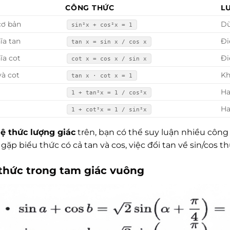
CÔNG THỨC
L
cơ bản
Dù
sin²x + cos²x = 1
ĩa tan
Đi
tan x = sin x / cos x
ĩa cot
Đi
cot x = cos x / sin x
và cot
Kh
tan x · cot x = 1
Ha
1 + tan²x = 1 / cos²x
Ha
1 + cot²x = 1 / sin²x
ệ thức lượng giác
trên, bạn có thể suy luận nhiều cô
 gặp biểu thức có cả tan và cos, việc đổi tan về sin/cos
thức trong tam giác vuông