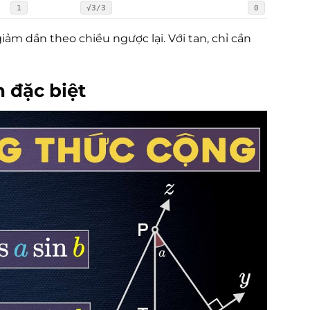
1
√3/3
0
giảm dần theo chiều ngược lại. Với tan, chỉ cần
 đặc biệt