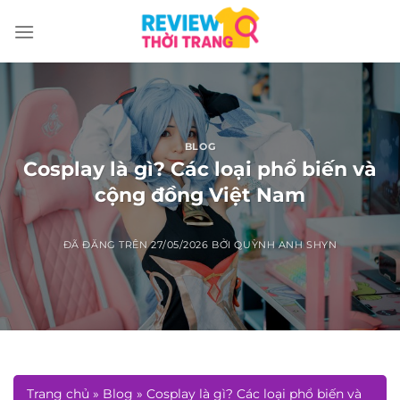
Chuyển
đến
nội
dung
BLOG
Cosplay là gì? Các loại phổ biến và
cộng đồng Việt Nam
ĐÃ ĐĂNG TRÊN
27/05/2026
BỞI
QUỲNH ANH SHYN
Trang chủ
»
Blog
»
Cosplay là gì? Các loại phổ biến và