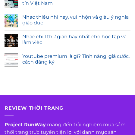
tín Việt Nam
Nhạc thiếu nhi hay, vui nhộn và giàu ý nghĩa
giáo dục
Nhạc chill thư giãn hay nhất cho học tập và
làm việc
Youtube premium là gì? Tính năng, giá cước,
cách đăng ký
REVIEW THỜI TRANG
Project RunWay
mang đến trải nghiệm mua sắm
thời trang trực tuyến tiện lợi với danh mục sản