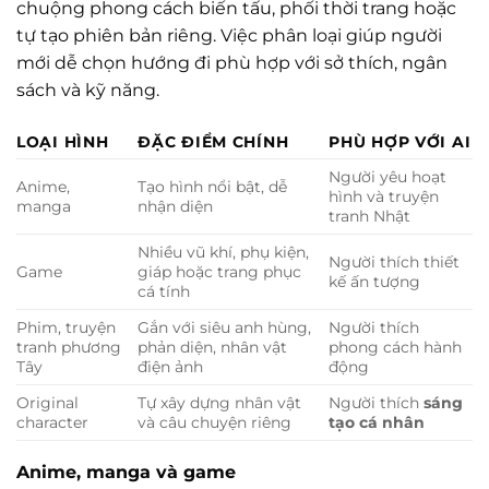
chuộng phong cách biến tấu, phối thời trang hoặc
tự tạo phiên bản riêng. Việc phân loại giúp người
mới dễ chọn hướng đi phù hợp với sở thích, ngân
sách và kỹ năng.
LOẠI HÌNH
ĐẶC ĐIỂM CHÍNH
PHÙ HỢP VỚI AI
Người yêu hoạt
Anime,
Tạo hình nổi bật, dễ
hình và truyện
manga
nhận diện
tranh Nhật
Nhiều vũ khí, phụ kiện,
Người thích thiết
Game
giáp hoặc trang phục
kế ấn tượng
cá tính
Phim, truyện
Gắn với siêu anh hùng,
Người thích
tranh phương
phản diện, nhân vật
phong cách hành
Tây
điện ảnh
động
Original
Tự xây dựng nhân vật
Người thích
sáng
character
và câu chuyện riêng
tạo cá nhân
Anime, manga và game