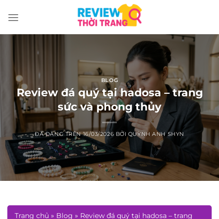
Chuyển
đến
nội
dung
BLOG
Review đá quý tại hadosa – trang
sức và phong thủy
ĐÃ ĐĂNG TRÊN
16/03/2026
BỞI
QUỲNH ANH SHYN
Trang chủ
»
Blog
»
Review đá quý tại hadosa – trang