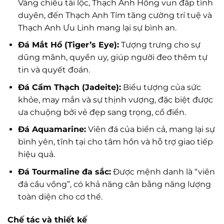
Vàng chiêu tài lộc, Thạch Anh Hồng vun đắp tình
duyên, đến Thạch Anh Tím tăng cường trí tuệ và
Thạch Anh Ưu Linh mang lại sự bình an.
Đá Mắt Hổ (Tiger’s Eye):
Tượng trưng cho sự
dũng mãnh, quyền uy, giúp người đeo thêm tự
tin và quyết đoán.
Đá Cẩm Thạch (Jadeite):
Biểu tượng của sức
khỏe, may mắn và sự thịnh vượng, đặc biệt được
ưa chuộng bởi vẻ đẹp sang trọng, cổ điển.
Đá Aquamarine:
Viên đá của biển cả, mang lại sự
bình yên, tĩnh tại cho tâm hồn và hỗ trợ giao tiếp
hiệu quả.
Đá Tourmaline đa sắc:
Được mệnh danh là “viên
đá cầu vồng”, có khả năng cân bằng năng lượng
toàn diện cho cơ thể.
Chế tác và thiết kế