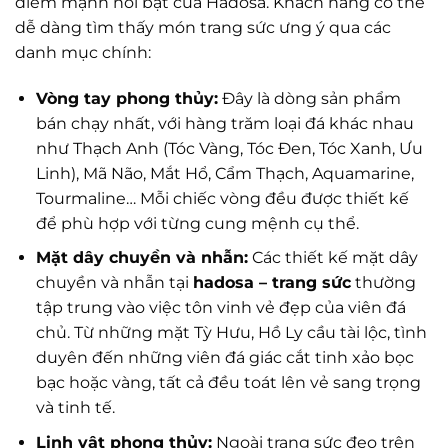
điểm mạnh nổi bật của Hadosa. Khách hàng có thể
dễ dàng tìm thấy món trang sức ưng ý qua các
danh mục chính:
Vòng tay phong thủy:
Đây là dòng sản phẩm
bán chạy nhất, với hàng trăm loại đá khác nhau
như Thạch Anh (Tóc Vàng, Tóc Đen, Tóc Xanh, Ưu
Linh), Mã Não, Mắt Hổ, Cẩm Thạch, Aquamarine,
Tourmaline… Mỗi chiếc vòng đều được thiết kế
để phù hợp với từng cung mệnh cụ thể.
Mặt dây chuyền và nhẫn:
Các thiết kế mặt dây
chuyền và nhẫn tại
hadosa – trang sức
thường
tập trung vào việc tôn vinh vẻ đẹp của viên đá
chủ. Từ những mặt Tỳ Hưu, Hồ Ly cầu tài lộc, tình
duyên đến những viên đá giác cắt tinh xảo bọc
bạc hoặc vàng, tất cả đều toát lên vẻ sang trọng
và tinh tế.
Linh vật phong thủy:
Ngoài trang sức đeo trên