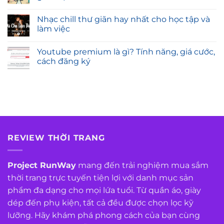
Nhạc chill thư giãn hay nhất cho học tập và
làm việc
Youtube premium là gì? Tính năng, giá cước,
cách đăng ký
REVIEW THỜI TRANG
Project RunWay
mang đến trải nghiệm mua sắm
thời trang trực tuyến tiện lợi với danh mục sản
phẩm đa dạng cho mọi lứa tuổi. Từ quần áo, giày
dép đến phụ kiện, tất cả đều được chọn lọc kỹ
lưỡng. Hãy khám phá phong cách của bạn cùng