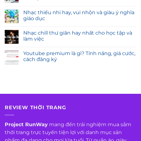
Nhạc thiếu nhi hay, vui nhộn và giàu ý nghĩa
giáo dục
Nhạc chill thư giãn hay nhất cho học tập và
làm việc
Youtube premium là gì? Tính năng, giá cước,
cách đăng ký
REVIEW THỜI TRANG
Project RunWay
mang đến trải nghiệm mua sắm
thời trang trực tuyến tiện lợi với danh mục sản
phẩm đa dạng cho mọi lứa tuổi. Từ quần áo, giày