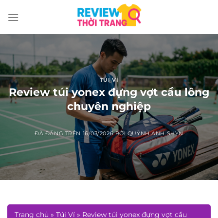
Chuyển
đến
nội
dung
TÚI VÍ
Review túi yonex đựng vợt cầu lông
chuyên nghiệp
ĐÃ ĐĂNG TRÊN
16/03/2026
BỞI
QUỲNH ANH SHYN
Trang chủ
»
Túi Ví
»
Review túi yonex đựng vợt cầu