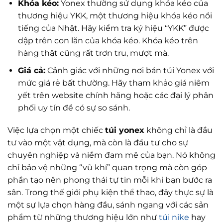
Khóa kéo:
Yonex thường sử dụng khóa kéo của
thương hiệu YKK, một thương hiệu khóa kéo nổi
tiếng của Nhật. Hãy kiểm tra ký hiệu “YKK” được
dập trên con lăn của khóa kéo. Khóa kéo trên
hàng thật cũng rất trơn tru, mượt mà.
Giá cả:
Cảnh giác với những nơi bán túi Yonex với
mức giá rẻ bất thường. Hãy tham khảo giá niêm
yết trên website chính hãng hoặc các đại lý phân
phối uy tín để có sự so sánh.
Việc lựa chọn một chiếc
túi yonex
không chỉ là đầu
tư vào một vật dụng, mà còn là đầu tư cho sự
chuyên nghiệp và niềm đam mê của bạn. Nó không
chỉ bảo vệ những “vũ khí” quan trọng mà còn góp
phần tạo nên phong thái tự tin mỗi khi bạn bước ra
sân. Trong thế giới phụ kiện thể thao, đây thực sự là
một sự lựa chọn hàng đầu, sánh ngang với các sản
phẩm từ những thương hiệu lớn như
túi nike
hay