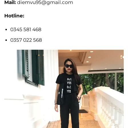
Mail:
diemvu95@gmail.com
Hotline:
0345 581 468
0357 022 568