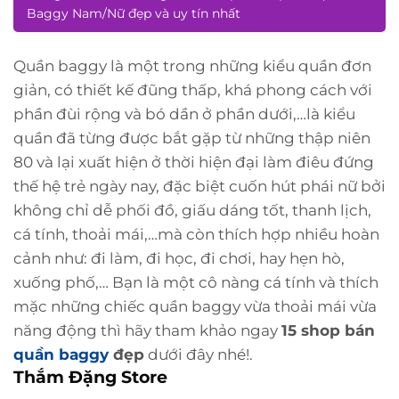
Baggy Nam/Nữ đẹp và uy tín nhất
Quần baggy là một trong những kiểu quần đơn
giản, có thiết kế đũng thấp, khá phong cách với
phần đùi rộng và bó dần ở phần dưới,…là kiểu
quần đã từng được bắt gặp từ những thập niên
80 và lại xuất hiện ở thời hiện đại làm điêu đứng
thế hệ trẻ ngày nay, đặc biệt cuốn hút phái nữ bởi
không chỉ dễ phối đồ, giấu dáng tốt, thanh lịch,
cá tính, thoải mái,…mà còn thích hợp nhiều hoàn
cảnh như: đi làm, đi học, đi chơi, hay hẹn hò,
xuống phố,… Bạn là một cô nàng cá tính và thích
mặc những chiếc quần baggy vừa thoải mái vừa
năng động thì hãy tham khảo ngay
15 shop bán
quần baggy
đẹp
dưới đây nhé!.
Thắm Đặng Store