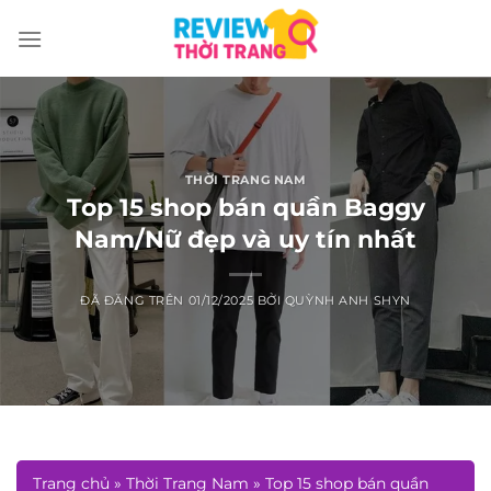
Chuyển
đến
nội
dung
THỜI TRANG NAM
Top 15 shop bán quần Baggy
Nam/Nữ đẹp và uy tín nhất
ĐÃ ĐĂNG TRÊN
01/12/2025
BỞI
QUỲNH ANH SHYN
Trang chủ
»
Thời Trang Nam
»
Top 15 shop bán quần