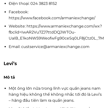
Điện thoại: 024 3823 8152
Facebook:
https://www.facebook.com/armaniexchange/
Website: https://www.armaniexchange.com/wx?
fbclid=IwAR2Vu7ZJ7ttdDQJWTOu-
UaIB_E1koNW59WeofwFg90ceSq0LF8jCtz0L_7M
Email:
custservice@armaniexchange.com
Levi’s
Mô tả
Một ông lớn nữa trong lĩnh vực quần jeans nam
hàng hiệu không thể không nhắc tới đó là Levi’s
– hãng đầu tiên làm ra quần jeans.