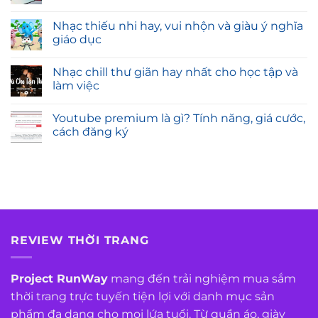
Nhạc thiếu nhi hay, vui nhộn và giàu ý nghĩa
giáo dục
Nhạc chill thư giãn hay nhất cho học tập và
làm việc
Youtube premium là gì? Tính năng, giá cước,
cách đăng ký
REVIEW THỜI TRANG
Project RunWay
mang đến trải nghiệm mua sắm
thời trang trực tuyến tiện lợi với danh mục sản
phẩm đa dạng cho mọi lứa tuổi. Từ quần áo, giày