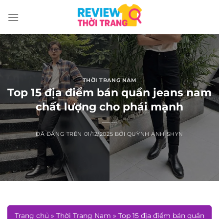
Chuyển
đến
nội
dung
THỜI TRANG NAM
Top 15 địa điểm bán quần jeans nam
chất lượng cho phái mạnh
ĐÃ ĐĂNG TRÊN
01/12/2025
BỞI
QUỲNH ANH SHYN
Trang chủ
»
Thời Trang Nam
»
Top 15 địa điểm bán quần