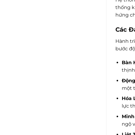
thống k
hứng ch
Các Đ
Hành trì
bước độ
Bàn 
thịnh
Động
một t
Hóa 
lực t
Minh
ngộ v
Liệt