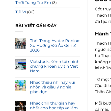
Thời Trang Trẻ Em
(3)
Cốt tru
Túi Ví
(86)
Thạch H
đã tạo 
BÀI VIẾT GẦN ĐÂY
Hành 
Thời Trang Avatar Roblox:
Thạch Hạ
Xu Hướng Đồ Ảo Gen Z
người sở
2026
họ Thạc
Vietstock: Kênh tài chính
không n
chứng khoán uy tín Việt
lại nhữ
Nam
Từ một 
Nhạc thiếu nhi hay, vui
Cậu đi 
nhộn và giàu ý nghĩa
Thần Giớ
giáo dục
Mỗi bướ
Nhạc chill thư giãn hay
nhất cho học tập và làm
cả máu.