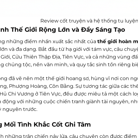
Review cốt truyện và hệ thống tu luyện
ảnh Thế Giới Rộng Lớn và Đầy Sáng Tạo
ng những điểm nhấn xuất sắc nhất của
thế giới hoàn 
lớn và đa dạng. Bắt đầu từ hạ giới với tám vực, câu chuy
Giới, Cửu Thiên Thập Địa, Tiên Vực, và cả những vùng đấ
 chủng tộc, nền văn minh, và quy tắc sinh tồn riêng biệ
ng đã vẽ nên một thế giới hoang sơ, hùng vĩ nơi con ngư
ng, Phượng Hoàng, Côn Bằng. Sự tương tác giữa các thế
 Hủ Chi Vương ở Tiên Vực, đều được miêu tả một cách log
n động với những cuộc chiến tranh giành tài nguyên, 
ỷ nguyên trước.
 Mối Tình Khắc Cốt Ghi Tâm
h những trận chiến nảy lửa, câu chuyện còn được điểm 