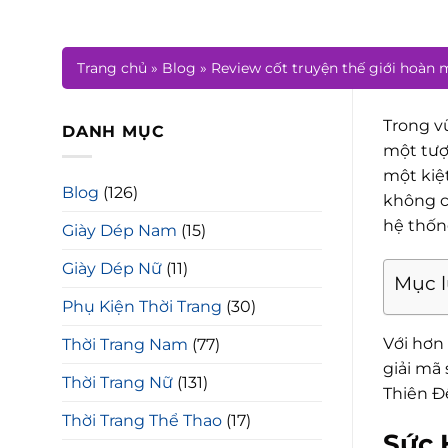
Trang chủ
»
Blog
»
Review cốt truyện thế giới hoàn 
Trong vũ
DANH MỤC
một tượ
một kiệ
Blog
(126)
không c
hệ thốn
Giày Dép Nam
(15)
Giày Dép Nữ
(11)
Mục 
Phụ Kiện Thời Trang
(30)
Với hơn
Thời Trang Nam
(77)
giải mã
Thời Trang Nữ
(131)
Thiên Đ
Thời Trang Thể Thao
(17)
Sức 