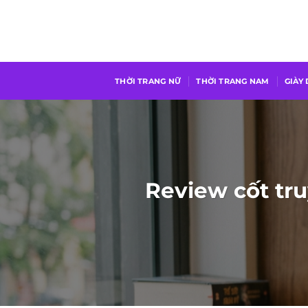
Chuyển
đến
nội
dung
THỜI TRANG NỮ
THỜI TRANG NAM
GIÀY
Review cốt tru