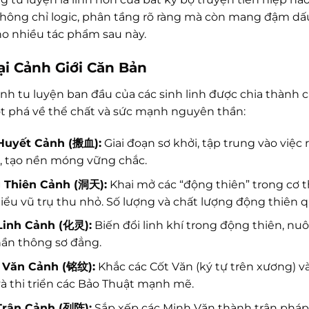
hông chỉ logic, phân tầng rõ ràng mà còn mang đậm dấu
o nhiều tác phẩm sau này.
ại Cảnh Giới Căn Bản
nh tu luyện ban đầu của các sinh linh được chia thành c
t phá về thể chất và sức mạnh nguyên thần:
Huyết Cảnh (搬血):
Giai đoạn sơ khởi, tập trung vào việc
, tạo nền móng vững chắc.
 Thiên Cảnh (洞天):
Khai mở các “động thiên” trong cơ th
iểu vũ trụ thu nhỏ. Số lượng và chất lượng động thiên q
Linh Cảnh (化灵):
Biến đổi linh khí trong động thiên, n
hần thông sơ đẳng.
 Văn Cảnh (铭纹):
Khắc các Cốt Văn (ký tự trên xương) và
à thi triển các Bảo Thuật mạnh mẽ.
 Trận Cảnh (列阵):
Sắp xếp các Minh Văn thành trận pháp