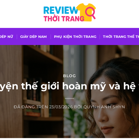
 DÉP NỮ
GIÀY DÉP NAM
PHỤ KIỆN THỜI TRANG
THỜI TRANG THỂ 
BLOG
yện thế giới hoàn mỹ và hệ
ĐÃ ĐĂNG TRÊN
23/03/2026
BỞI
QUỲNH ANH SHYN