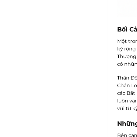
Bối C
Một tro
kỳ rộng 
Thượng 
có những
Thần Đô
Chân Lo
các Bất
luôn vậ
vùi từ k
Những
Bên cạn