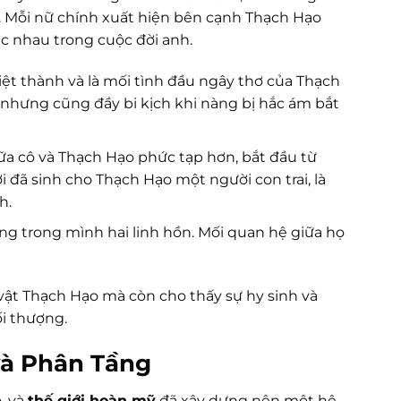
. Mỗi nữ chính xuất hiện bên cạnh Thạch Hạo
c nhau trong cuộc đời anh.
ệt thành và là mối tình đầu ngây thơ của Thạch
, nhưng cũng đầy bi kịch khi nàng bị hắc ám bắt
ữa cô và Thạch Hạo phức tạp hơn, bắt đầu từ
 đã sinh cho Thạch Hạo một người con trai, là
h.
ng trong mình hai linh hồn. Mối quan hệ giữa họ
t Thạch Hạo mà còn cho thấy sự hy sinh và
i thượng.
và Phân Tầng
, và
thế giới hoàn mỹ
đã xây dựng nên một hệ