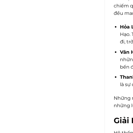
chiếm q
đều man
Hỏa L
Hạo. 
đi, t
Vân H
những
bến đ
Than
là sự
Những m
những l
Giải
Hệ thống