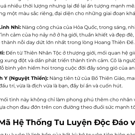
uá nhiều thời lượng nhưng lại để lại ấn tượng mạnh mẽ
g một màu sắc riêng, đại diện cho những giai đoạn khá
inh Nhi:
Nàng công chúa của Hỏa Quốc, trong sáng, nhi
Tình cảm của họ nảy nở ở hạ giới, thuần khiết và đẹp đẽ
rở thành nỗi day dứt lớn nhất trong lòng Hoang Thiên Đế.
i:
Đến từ Thiên Nhân Tộc ở thượng giới, mối quan hệ gi
 xung đột và dần phát triển thành tình cảm. Cô là người
ỗ bình yên hiếm hoi trong cuộc đời đầy sóng gió của an
h Y (Nguyệt Thiền):
Nàng tiên tử của Bổ Thiên Giáo, ma
 đấu trí, vừa là địch vừa là bạn, đầy bí ẩn và cuốn hút.
ối tình này không chỉ làm phong phú thêm cho nhân vậ
ựa chọn đau đớn trên con đường theo đuổi sức mạnh tố
 Mã Hệ Thống Tu Luyện Độc Đáo 
 tu luyện là linh hồn của bất kỳ bộ truyện tiên hiệp nào