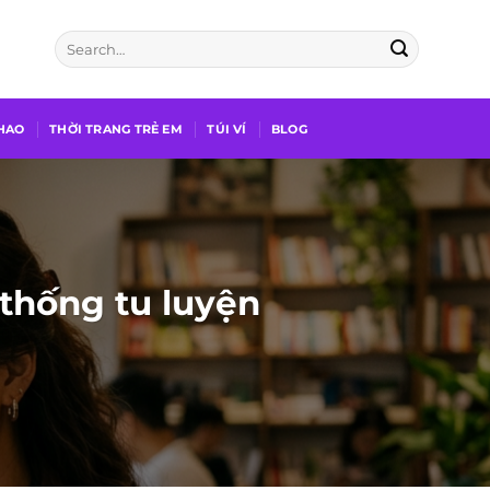
THAO
THỜI TRANG TRẺ EM
TÚI VÍ
BLOG
 thống tu luyện