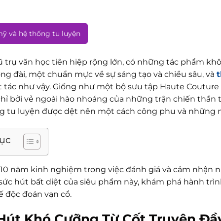
mỹ và hệ thống tu luyện
 trụ văn học tiên hiệp rộng lớn, có những tác phẩm khôn
ng đài, một chuẩn mực về sự sáng tạo và chiều sâu, và
t
t tác như vậy. Giống như một bộ sưu tập Haute Couture
hỉ bởi vẻ ngoài hào nhoáng của những trận chiến thần th
g tu luyện được dệt nên một cách công phu và những nh
lục
 10 năm kinh nghiệm trong việc đánh giá và cảm nhận nh
 sức hút bất diệt của siêu phẩm này, khám phá hành trìn
ế độc đoán vạn cổ.
Hút Khó Cưỡng Từ Cốt Truyện Đầy