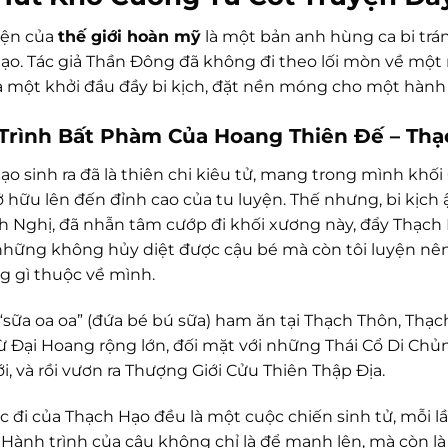
yện của
thế giới hoàn mỹ
là một bản anh hùng ca bi trá
ạo. Tác giả Thần Đông đã không đi theo lối mòn về mộ
ra một khởi đầu đầy bi kịch, đặt nền móng cho một hành
Trình Bất Phàm Của Hoang Thiên Đế – Thạ
o sinh ra đã là thiên chi kiêu tử, mang trong mình khối 
 hữu lên đến đỉnh cao của tu luyện. Thế nhưng, bi kịch 
h Nghị, đã nhẫn tâm cướp đi khối xương này, đẩy Thạch 
hững không hủy diệt được cậu bé mà còn tôi luyện nên 
ng gì thuộc về mình.
“sữa oa oa” (đứa bé bú sữa) ham ăn tại Thạch Thôn, Thạ
từ Đại Hoang rộng lớn, đối mặt với những Thái Cổ Di Ch
i, và rồi vươn ra Thượng Giới Cửu Thiên Thập Địa.
c đi của Thạch Hạo đều là một cuộc chiến sinh tử, mỗi l
 Hành trình của cậu không chỉ là để mạnh lên, mà còn l