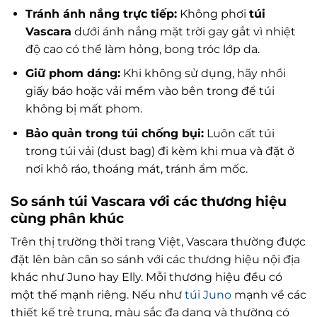
Tránh ánh nắng trực tiếp:
Không phơi
túi
Vascara
dưới ánh nắng mặt trời gay gắt vì nhiệt
độ cao có thể làm hỏng, bong tróc lớp da.
Giữ phom dáng:
Khi không sử dụng, hãy nhồi
giấy báo hoặc vải mềm vào bên trong để túi
không bị mất phom.
Bảo quản trong túi chống bụi:
Luôn cất túi
trong túi vải (dust bag) đi kèm khi mua và đặt ở
nơi khô ráo, thoáng mát, tránh ẩm mốc.
So sánh túi Vascara với các thương hiệu
cùng phân khúc
Trên thị trường thời trang Việt, Vascara thường được
đặt lên bàn cân so sánh với các thương hiệu nội địa
khác như Juno hay Elly. Mỗi thương hiệu đều có
một thế mạnh riêng. Nếu như
túi Juno
mạnh về các
thiết kế trẻ trung, màu sắc đa dạng và thường có