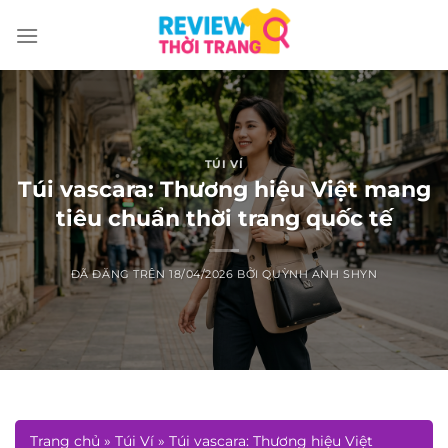
Chuyển
đến
nội
dung
TÚI VÍ
Túi vascara: Thương hiệu Việt mang
tiêu chuẩn thời trang quốc tế
ĐÃ ĐĂNG TRÊN
18/04/2026
BỞI
QUỲNH ANH SHYN
Trang chủ
»
Túi Ví
»
Túi vascara: Thương hiệu Việt