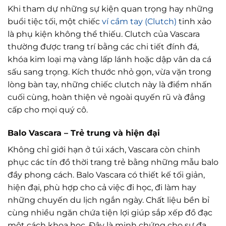
Khi tham dự những sự kiện quan trọng hay những
buổi tiệc tối, một chiếc
ví cầm tay (Clutch)
tinh xảo
là phụ kiện không thể thiếu. Clutch của Vascara
thường được trang trí bằng các chi tiết đính đá,
khóa kim loại mạ vàng lấp lánh hoặc dập vân da cá
sấu sang trọng. Kích thước nhỏ gọn, vừa vặn trong
lòng bàn tay, những chiếc clutch này là điểm nhấn
cuối cùng, hoàn thiện vẻ ngoài quyến rũ và đẳng
cấp cho mọi quý cô.
Balo Vascara – Trẻ trung và hiện đại
Không chỉ giới hạn ở túi xách, Vascara còn chinh
phục các tín đồ thời trang trẻ bằng những mẫu balo
đầy phong cách. Balo Vascara có thiết kế tối giản,
hiện đại, phù hợp cho cả việc đi học, đi làm hay
những chuyến du lịch ngắn ngày. Chất liệu bền bỉ
cùng nhiều ngăn chứa tiện lợi giúp sắp xếp đồ đạc
một cách khoa học. Đây là minh chứng cho sự đa