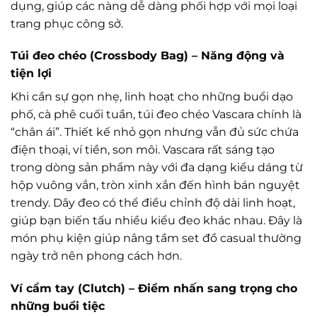
dụng, giúp các nàng dễ dàng phối hợp với mọi loại
trang phục công sở.
Túi đeo chéo (Crossbody Bag) – Năng động và
tiện lợi
Khi cần sự gọn nhẹ, linh hoạt cho những buổi dạo
phố, cà phê cuối tuần, túi đeo chéo Vascara chính là
“chân ái”. Thiết kế nhỏ gọn nhưng vẫn đủ sức chứa
điện thoại, ví tiền, son môi. Vascara rất sáng tạo
trong dòng sản phẩm này với đa dạng kiểu dáng từ
hộp vuông vắn, tròn xinh xắn đến hình bán nguyệt
trendy. Dây đeo có thể điều chỉnh độ dài linh hoạt,
giúp bạn biến tấu nhiều kiểu đeo khác nhau. Đây là
món phụ kiện giúp nâng tầm set đồ casual thường
ngày trở nên phong cách hơn.
Ví cầm tay (Clutch) – Điểm nhấn sang trọng cho
những buổi tiệc