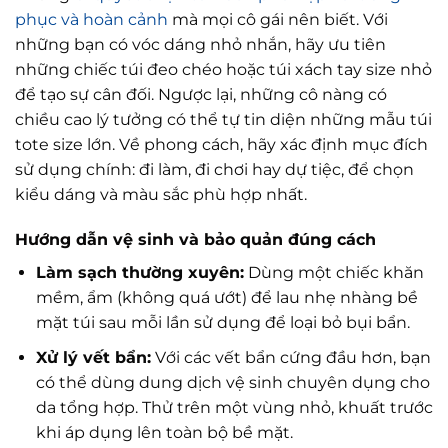
phục và hoàn cảnh
mà mọi cô gái nên biết. Với
những bạn có vóc dáng nhỏ nhắn, hãy ưu tiên
những chiếc túi đeo chéo hoặc túi xách tay size nhỏ
để tạo sự cân đối. Ngược lại, những cô nàng có
chiều cao lý tưởng có thể tự tin diện những mẫu túi
tote size lớn. Về phong cách, hãy xác định mục đích
sử dụng chính: đi làm, đi chơi hay dự tiệc, để chọn
kiểu dáng và màu sắc phù hợp nhất.
Hướng dẫn vệ sinh và bảo quản đúng cách
Làm sạch thường xuyên:
Dùng một chiếc khăn
mềm, ẩm (không quá ướt) để lau nhẹ nhàng bề
mặt túi sau mỗi lần sử dụng để loại bỏ bụi bẩn.
Xử lý vết bẩn:
Với các vết bẩn cứng đầu hơn, bạn
có thể dùng dung dịch vệ sinh chuyên dụng cho
da tổng hợp. Thử trên một vùng nhỏ, khuất trước
khi áp dụng lên toàn bộ bề mặt.