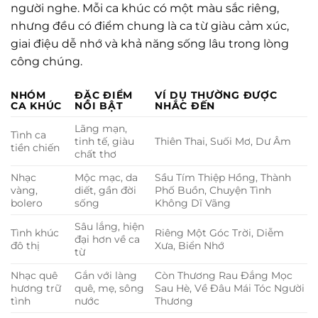
người nghe. Mỗi ca khúc có một màu sắc riêng,
nhưng đều có điểm chung là ca từ giàu cảm xúc,
giai điệu dễ nhớ và khả năng sống lâu trong lòng
công chúng.
NHÓM
ĐẶC ĐIỂM
VÍ DỤ THƯỜNG ĐƯỢC
CA KHÚC
NỔI BẬT
NHẮC ĐẾN
Lãng mạn,
Tình ca
tinh tế, giàu
Thiên Thai, Suối Mơ, Dư Âm
tiền chiến
chất thơ
Nhạc
Mộc mạc, da
Sầu Tím Thiệp Hồng, Thành
vàng,
diết, gần đời
Phố Buồn, Chuyện Tình
bolero
sống
Không Dĩ Vãng
Sâu lắng, hiện
Tình khúc
Riêng Một Góc Trời, Diễm
đại hơn về ca
đô thị
Xưa, Biển Nhớ
từ
Nhạc quê
Gắn với làng
Còn Thương Rau Đắng Mọc
hương trữ
quê, mẹ, sông
Sau Hè, Về Đâu Mái Tóc Người
tình
nước
Thương