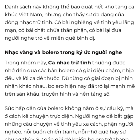
Danh sách này không thể bao quát hết kho tàng ca
khúc Việt Nam, nhưng cho thấy sự đa dạng của
dòng nhạc trữ tình. Có bài nghiêng về tình yêu lãng
mạn, có bài chất chứa thân phận, có bài lại đưa
người nghe trở về miền quê bình dị.
Nhạc vàng và bolero trong ký ức người nghe
Trong nhóm này,
Ca nhạc trữ tình
thường được
nhớ đến qua các bản bolero có giai điệu chậm, nhịp
đều và lời ca dễ thuộc. Dù từng có giai đoạn bị nhìn
nhận khác nhau, bolero hiện nay đã trở lại mạnh mẽ
trên sân khấu, truyền hình và nền tảng số.
Sức hấp dẫn của bolero không nằm ở sự cầu kỳ, mà
ở cách kể chuyện trực diện. Người nghe dễ bắt gặp
những câu chuyện về tình yêu xa cách, phận người
nghèo, nỗi buồn chiến tranh, nỗi nhớ quê hay sự
chung thủy. Sự gần gũi đó khiến bolero trở thành