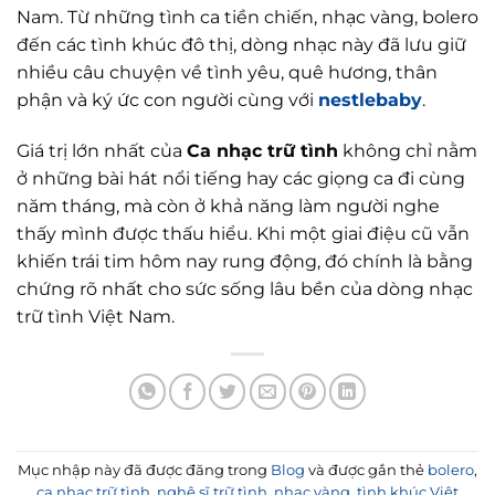
Nam. Từ những tình ca tiền chiến, nhạc vàng, bolero
đến các tình khúc đô thị, dòng nhạc này đã lưu giữ
nhiều câu chuyện về tình yêu, quê hương, thân
phận và ký ức con người cùng với
nestlebaby
.
Giá trị lớn nhất của
Ca nhạc trữ tình
không chỉ nằm
ở những bài hát nổi tiếng hay các giọng ca đi cùng
năm tháng, mà còn ở khả năng làm người nghe
thấy mình được thấu hiểu. Khi một giai điệu cũ vẫn
khiến trái tim hôm nay rung động, đó chính là bằng
chứng rõ nhất cho sức sống lâu bền của dòng nhạc
trữ tình Việt Nam.
Mục nhập này đã được đăng trong
Blog
và được gắn thẻ
bolero
,
ca nhạc trữ tình
,
nghệ sĩ trữ tình
,
nhạc vàng
,
tình khúc Việt