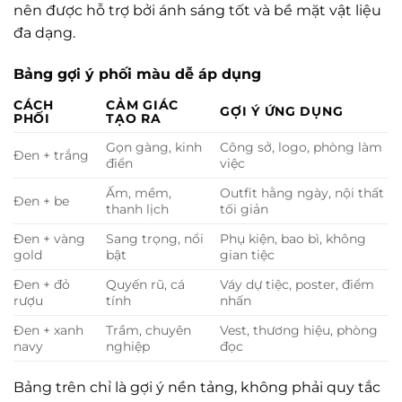
nên được hỗ trợ bởi ánh sáng tốt và bề mặt vật liệu
đa dạng.
Bảng gợi ý phối màu dễ áp dụng
CÁCH
CẢM GIÁC
GỢI Ý ỨNG DỤNG
PHỐI
TẠO RA
Gọn gàng, kinh
Công sở, logo, phòng làm
Đen + trắng
điển
việc
Ấm, mềm,
Outfit hằng ngày, nội thất
Đen + be
thanh lịch
tối giản
Đen + vàng
Sang trọng, nổi
Phụ kiện, bao bì, không
gold
bật
gian tiệc
Đen + đỏ
Quyến rũ, cá
Váy dự tiệc, poster, điểm
rượu
tính
nhấn
Đen + xanh
Trầm, chuyên
Vest, thương hiệu, phòng
navy
nghiệp
đọc
Bảng trên chỉ là gợi ý nền tảng, không phải quy tắc