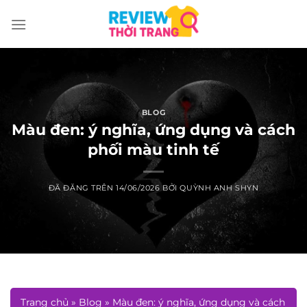
Chuyển
đến
nội
dung
BLOG
Màu đen: ý nghĩa, ứng dụng và cách
phối màu tinh tế
ĐÃ ĐĂNG TRÊN
14/06/2026
BỞI
QUỲNH ANH SHYN
Trang chủ
»
Blog
»
Màu đen: ý nghĩa, ứng dụng và cách