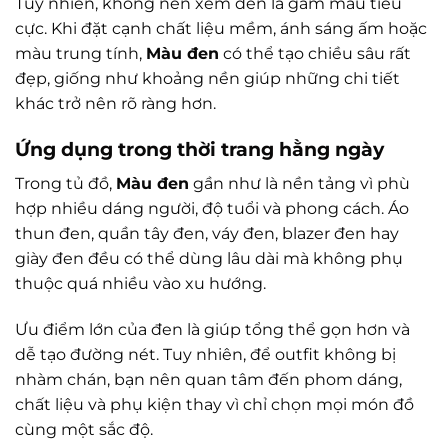
Tuy nhiên, không nên xem đen là gam màu tiêu
cực. Khi đặt cạnh chất liệu mềm, ánh sáng ấm hoặc
màu trung tính,
Màu đen
có thể tạo chiều sâu rất
đẹp, giống như khoảng nền giúp những chi tiết
khác trở nên rõ ràng hơn.
Ứng dụng trong thời trang hằng ngày
Trong tủ đồ,
Màu đen
gần như là nền tảng vì phù
hợp nhiều dáng người, độ tuổi và phong cách. Áo
thun đen, quần tây đen, váy đen, blazer đen hay
giày đen đều có thể dùng lâu dài mà không phụ
thuộc quá nhiều vào xu hướng.
Ưu điểm lớn của đen là giúp tổng thể gọn hơn và
dễ tạo đường nét. Tuy nhiên, để outfit không bị
nhàm chán, bạn nên quan tâm đến phom dáng,
chất liệu và phụ kiện thay vì chỉ chọn mọi món đồ
cùng một sắc độ.