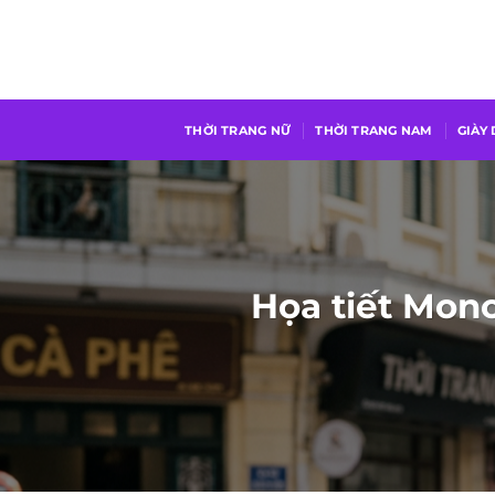
Chuyển
đến
nội
dung
THỜI TRANG NỮ
THỜI TRANG NAM
GIÀY
Họa tiết Mono