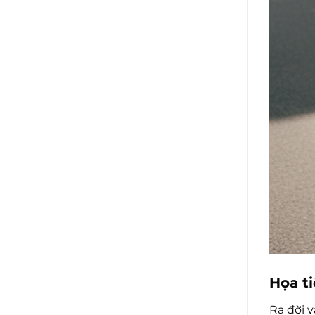
Họa t
Ra đời 