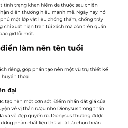
ết tình trạng khan hiếm da thuộc sau chiến
 nhận diện thương hiệu mạnh mẽ. Ngày nay, nó
 phủ một lớp vật liệu chống thấm, chống trầy
 chỉ xuất hiện trên túi xách mà còn trên quần
ao giờ lỗi mốt.
điển làm nên tên tuổi
 riêng, góp phần tạo nên một vũ trụ thiết kế
h huyền thoại.
ện đại
ức tạo nên một cơn sốt. Điểm nhấn đắt giá của
huyện về vị thần rượu nho Dionysus trong thần
 dã và vẻ đẹp quyến rũ. Dionysus thường được
ương phản chất liệu thú vị, là lựa chọn hoàn