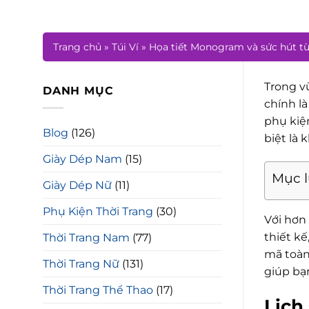
Trang chủ
»
Túi Ví
»
Họa tiết Monogram và sức hút từ
Trong vũ
DANH MỤC
chính l
phụ kiệ
Blog
(126)
biệt là
Giày Dép Nam
(15)
Mục 
Giày Dép Nữ
(11)
Phụ Kiện Thời Trang
(30)
Với hơn
thiết kế
Thời Trang Nam
(77)
mã toàn
Thời Trang Nữ
(131)
giúp bạ
Thời Trang Thể Thao
(17)
Lịch 