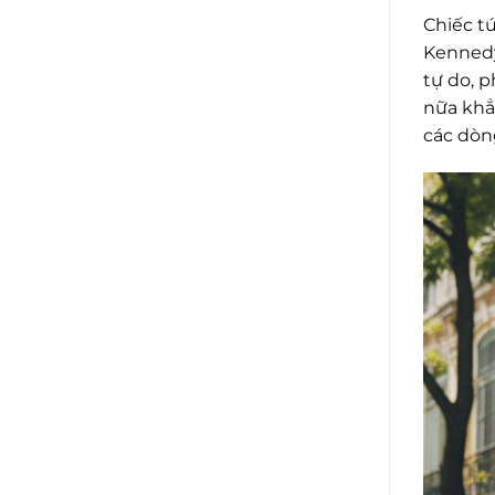
Chiếc t
Kennedy
tự do, p
nữa khẳ
các dòn