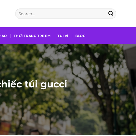
THAO
THỜI TRANG TRẺ EM
TÚI VÍ
BLOG
hiếc túi gucci