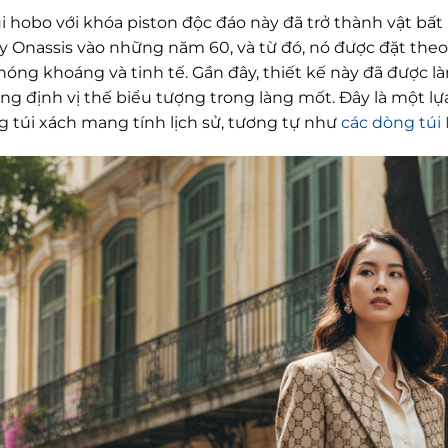
úi hobo với khóa piston độc đáo này đã trở thành vật bấ
 Onassis vào những năm 60, và từ đó, nó được đặt theo t
hóng khoáng và tinh tế. Gần đây, thiết kế này đã được l
ng định vị thế biểu tượng trong làng mốt. Đây là một l
g túi xách mang tính lịch sử, tương tự như
các dòng túi 