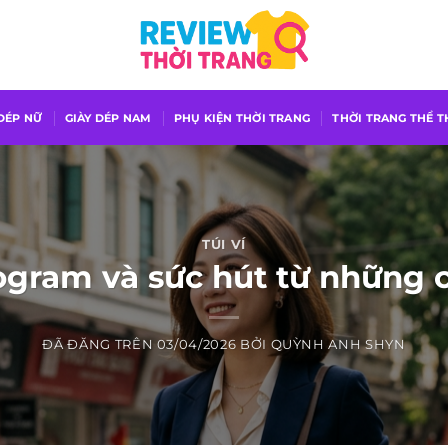
 DÉP NỮ
GIÀY DÉP NAM
PHỤ KIỆN THỜI TRANG
THỜI TRANG THỂ 
TÚI VÍ
gram và sức hút từ những c
ĐÃ ĐĂNG TRÊN
03/04/2026
BỞI
QUỲNH ANH SHYN