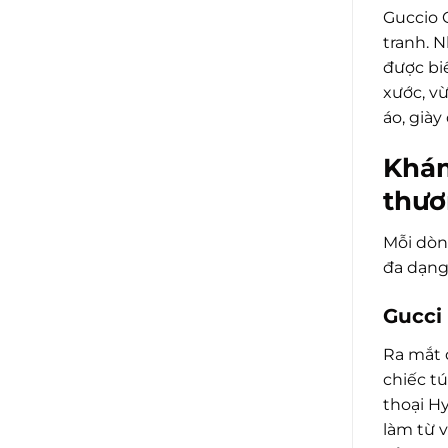
Guccio 
tranh. 
được bi
xước, v
áo, giày
Khám
thươ
Mỗi dò
đa dạng
Gucci 
Ra mắt 
chiếc t
thoại H
làm từ 