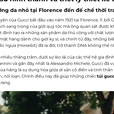
ởng da nhỏ tại Florence đến đế chế thời t
ện của Gucci bắt đầu vào năm 1921 tại Florence, Ý, bởi 
xách sang trọng của giới quý tộc mà ông quan sát được k
t định tạo ra những sản phẩm da thủ công với chất lượn
 mặt hàng dành cho giới kỵ sĩ, và chính từ đây, những b
ếc ngựa (Horsebit) đã ra đời, trở thành DNA không thể 
 nhiều thăng trầm, dưới sự lèo lái của các thế hệ gia đì
iannini và gần đây nhất là Alessandro Michele, Gucci đã
 của hãng là sự dung hòa giữa di sản cổ điển và tinh thầ
h, nổi loạn. Chính điều này đã giúp những chiếc
túi gucc
trang.