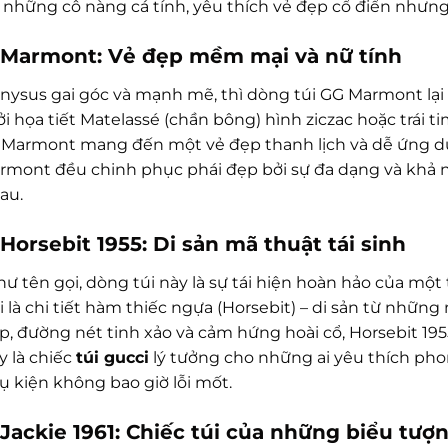
 những cô nàng cá tính, yêu thích vẻ đẹp cổ điển nhưn
 Marmont: Vẻ đẹp mềm mại và nữ tính
nysus gai góc và mạnh mẽ, thì dòng túi GG Marmont lại 
i họa tiết Matelassé (chần bông) hình ziczac hoặc trái 
, Marmont mang đến một vẻ đẹp thanh lịch và dễ ứng dụn
armont đều chinh phục phái đẹp bởi sự đa dạng và khả 
au.
Horsebit 1955: Di sản mã thuật tái sinh
 tên gọi, dòng túi này là sự tái hiện hoàn hảo của một 
úi là chi tiết hàm thiếc ngựa (Horsebit) – di sản từ nh
p, đường nét tinh xảo và cảm hứng hoài cổ, Horsebit 195
y là chiếc
túi gucci
lý tưởng cho những ai yêu thích pho
 kiện không bao giờ lỗi mốt.
Jackie 1961: Chiếc túi của những biểu tượ