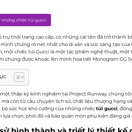
 những chiếc túi gucci
 trụ thời trang cao cấp, có những cái tên đã trở thành 
à minh chứng rõ nét nhất cho di sản và sức sáng tạo củ
n, mỗi chiếc túi Gucci là một tác phẩm nghệ thuật, một
 khi chúng được khoác lên mình họa tiết Monogram GG S
lục
 một thập kỷ kinh nghiệm tại Project Runway, chúng tôi
, mà còn từ câu chuyện lịch sử, chất liệu thượng hạng và g
 bộ sức hút khó cưỡng của những chiếc
túi gucci
, đồn
n lựa chọn, phối đồ và bảo quản món phụ kiện đáng giá 
sử hình thành và triết lý thiết kế