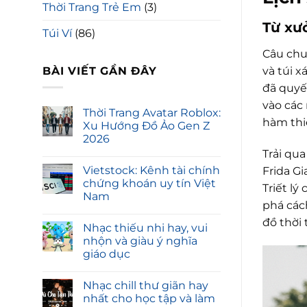
Thời Trang Trẻ Em
(3)
Từ xư
Túi Ví
(86)
Câu chuy
BÀI VIẾT GẦN ĐÂY
và túi 
đã quyế
vào các
Thời Trang Avatar Roblox:
hàm thi
Xu Hướng Đồ Ảo Gen Z
2026
Trải qua
Vietstock: Kênh tài chính
Frida G
chứng khoán uy tín Việt
Triết lý
Nam
phá các
đồ thời 
Nhạc thiếu nhi hay, vui
nhộn và giàu ý nghĩa
giáo dục
Nhạc chill thư giãn hay
nhất cho học tập và làm