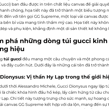
Gucci) ban đầu được in trên chất liệu canvas để giải quy
Nhanh chóng, họa tiết này đã trở thành một biểu tượng
ết đến với tên gọi GG Supreme, một loại vải canvas được
ừa bền bỉ vừa mang tính thẩm mỹ cao. Họa tiết này không
 dép và phụ kiện, khẳng định một di sản thiết kế không b
 phá những dòng túi gucci kinh 
ng hiệu
ng
túi gucci
đều mang một câu chuyện và một phong cách
 và đầy cuốn hút. Dưới đây là những cái tên đã trở thàn
Dionysus: Vị thần Hy Lạp trong thế giới hi
dưới thời Alessandro Michele, Gucci Dionysus ngay lập t
úi là chiếc khóa hình đầu hổ kép, lấy cảm hứng từ câu c
y Lạp. Chi tiết này tượng trưng cho sức mạnh, sự hoang
vải canvas GG Supreme kết hợp với da lộn, mang đến sự t