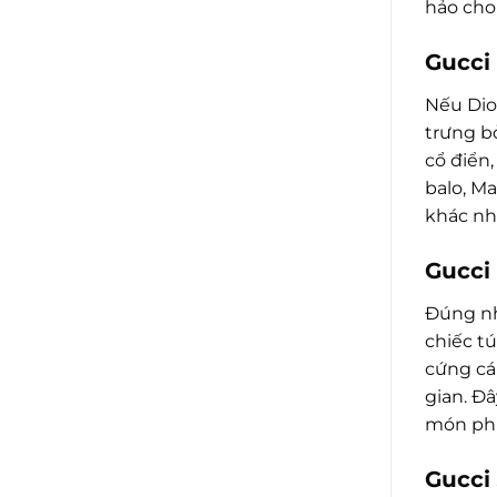
hảo cho
Gucci
Nếu Dio
trưng bở
cổ điển
balo, M
khác nh
Gucci 
Đúng như
chiếc t
cứng cá
gian. Đâ
món phụ
Gucci 