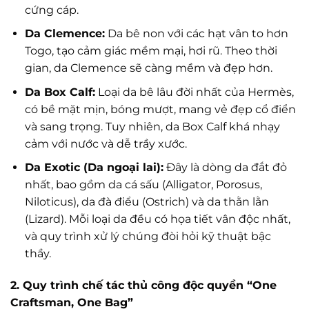
cứng cáp.
Da Clemence:
Da bê non với các hạt vân to hơn
Togo, tạo cảm giác mềm mại, hơi rũ. Theo thời
gian, da Clemence sẽ càng mềm và đẹp hơn.
Da Box Calf:
Loại da bê lâu đời nhất của Hermès,
có bề mặt mịn, bóng mượt, mang vẻ đẹp cổ điển
và sang trọng. Tuy nhiên, da Box Calf khá nhạy
cảm với nước và dễ trầy xước.
Da Exotic (Da ngoại lai):
Đây là dòng da đắt đỏ
nhất, bao gồm da cá sấu (Alligator, Porosus,
Niloticus), da đà điểu (Ostrich) và da thằn lằn
(Lizard). Mỗi loại da đều có họa tiết vân độc nhất,
và quy trình xử lý chúng đòi hỏi kỹ thuật bậc
thầy.
2. Quy trình chế tác thủ công độc quyền “One
Craftsman, One Bag”