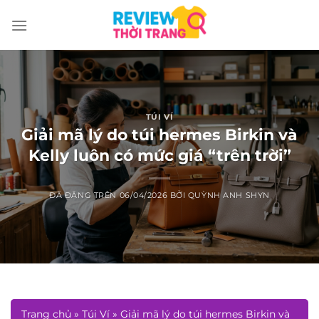
Chuyển
đến
nội
dung
TÚI VÍ
Giải mã lý do túi hermes Birkin và
Kelly luôn có mức giá “trên trời”
ĐÃ ĐĂNG TRÊN
06/04/2026
BỞI
QUỲNH ANH SHYN
Trang chủ
»
Túi Ví
»
Giải mã lý do túi hermes Birkin và