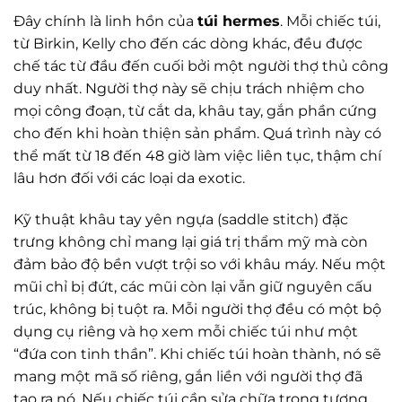
Đây chính là linh hồn của
túi hermes
. Mỗi chiếc túi,
từ Birkin, Kelly cho đến các dòng khác, đều được
chế tác từ đầu đến cuối bởi một người thợ thủ công
duy nhất. Người thợ này sẽ chịu trách nhiệm cho
mọi công đoạn, từ cắt da, khâu tay, gắn phần cứng
cho đến khi hoàn thiện sản phẩm. Quá trình này có
thể mất từ 18 đến 48 giờ làm việc liên tục, thậm chí
lâu hơn đối với các loại da exotic.
Kỹ thuật khâu tay yên ngựa (saddle stitch) đặc
trưng không chỉ mang lại giá trị thẩm mỹ mà còn
đảm bảo độ bền vượt trội so với khâu máy. Nếu một
mũi chỉ bị đứt, các mũi còn lại vẫn giữ nguyên cấu
trúc, không bị tuột ra. Mỗi người thợ đều có một bộ
dụng cụ riêng và họ xem mỗi chiếc túi như một
“đứa con tinh thần”. Khi chiếc túi hoàn thành, nó sẽ
mang một mã số riêng, gắn liền với người thợ đã
tạo ra nó. Nếu chiếc túi cần sửa chữa trong tương