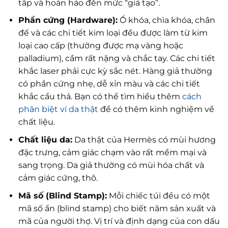
tắp và hoàn hảo đến mức “giả tạo”.
Phần cứng (Hardware):
Ổ khóa, chìa khóa, chân
đế và các chi tiết kim loại đều được làm từ kim
loại cao cấp (thường được mạ vàng hoặc
palladium), cầm rất nặng và chắc tay. Các chi tiết
khắc laser phải cực kỳ sắc nét. Hàng giả thường
có phần cứng nhẹ, dễ xỉn màu và các chi tiết
khắc cẩu thả. Bạn có thể tìm hiểu thêm
cách
phân biệt ví da thật
để có thêm kinh nghiệm về
chất liệu.
Chất liệu da:
Da thật của Hermès có mùi hương
đặc trưng, cảm giác chạm vào rất mềm mại và
sang trọng. Da giả thường có mùi hóa chất và
cảm giác cứng, thô.
Mã số (Blind Stamp):
Mỗi chiếc túi đều có một
mã số ẩn (blind stamp) cho biết năm sản xuất và
mã của người thợ. Vị trí và định dạng của con dấu