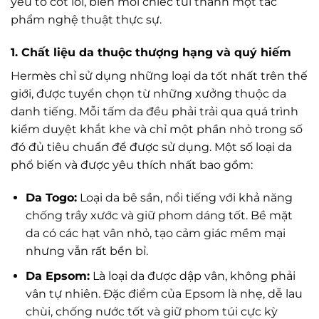
yếu tố cốt lõi, biến mỗi chiếc túi thành một tác
phẩm nghệ thuật thực sự.
1. Chất liệu da thuộc thượng hạng và quý hiếm
Hermès chỉ sử dụng những loại da tốt nhất trên thế
giới, được tuyển chọn từ những xưởng thuộc da
danh tiếng. Mỗi tấm da đều phải trải qua quá trình
kiểm duyệt khắt khe và chỉ một phần nhỏ trong số
đó đủ tiêu chuẩn để được sử dụng. Một số loại da
phổ biến và được yêu thích nhất bao gồm:
Da Togo:
Loại da bê sần, nổi tiếng với khả năng
chống trầy xước và giữ phom dáng tốt. Bề mặt
da có các hạt vân nhỏ, tạo cảm giác mềm mại
nhưng vẫn rất bền bỉ.
Da Epsom:
Là loại da được dập vân, không phải
vân tự nhiên. Đặc điểm của Epsom là nhẹ, dễ lau
chùi, chống nước tốt và giữ phom túi cực kỳ