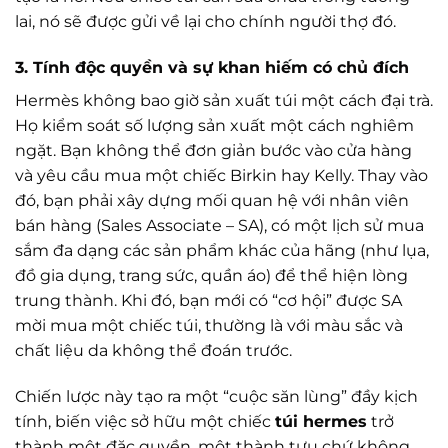
lai, nó sẽ được gửi về lại cho chính người thợ đó.
3. Tính độc quyền và sự khan hiếm có chủ đích
Hermès không bao giờ sản xuất túi một cách đại trà.
Họ kiểm soát số lượng sản xuất một cách nghiêm
ngặt. Bạn không thể đơn giản bước vào cửa hàng
và yêu cầu mua một chiếc Birkin hay Kelly. Thay vào
đó, bạn phải xây dựng mối quan hệ với nhân viên
bán hàng (Sales Associate – SA), có một lịch sử mua
sắm đa dạng các sản phẩm khác của hãng (như lụa,
đồ gia dụng, trang sức, quần áo) để thể hiện lòng
trung thành. Khi đó, bạn mới có “cơ hội” được SA
mời mua một chiếc túi, thường là với màu sắc và
chất liệu da không thể đoán trước.
Chiến lược này tạo ra một “cuộc săn lùng” đầy kịch
tính, biến việc sở hữu một chiếc
túi hermes
trở
thành một đặc quyền, một thành tựu chứ không