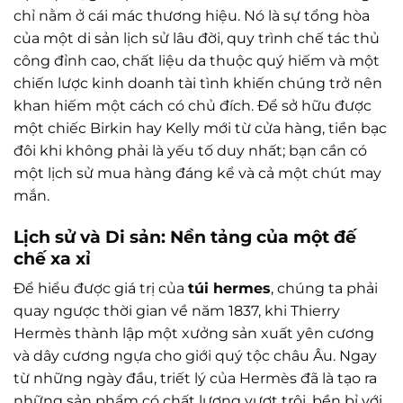
chỉ nằm ở cái mác thương hiệu. Nó là sự tổng hòa
của một di sản lịch sử lâu đời, quy trình chế tác thủ
công đỉnh cao, chất liệu da thuộc quý hiếm và một
chiến lược kinh doanh tài tình khiến chúng trở nên
khan hiếm một cách có chủ đích. Để sở hữu được
một chiếc Birkin hay Kelly mới từ cửa hàng, tiền bạc
đôi khi không phải là yếu tố duy nhất; bạn cần có
một lịch sử mua hàng đáng kể và cả một chút may
mắn.
Lịch sử và Di sản: Nền tảng của một đế
chế xa xỉ
Để hiểu được giá trị của
túi hermes
, chúng ta phải
quay ngược thời gian về năm 1837, khi Thierry
Hermès thành lập một xưởng sản xuất yên cương
và dây cương ngựa cho giới quý tộc châu Âu. Ngay
từ những ngày đầu, triết lý của Hermès đã là tạo ra
những sản phẩm có chất lượng vượt trội, bền bỉ với