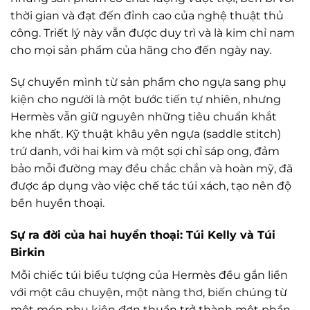
thời gian và đạt đến đỉnh cao của nghệ thuật thủ
công. Triết lý này vẫn được duy trì và là kim chỉ nam
cho mọi sản phẩm của hãng cho đến ngày nay.
Sự chuyển mình từ sản phẩm cho ngựa sang phụ
kiện cho người là một bước tiến tự nhiên, nhưng
Hermès vẫn giữ nguyên những tiêu chuẩn khắt
khe nhất. Kỹ thuật khâu yên ngựa (saddle stitch)
trứ danh, với hai kim và một sợi chỉ sáp ong, đảm
bảo mỗi đường may đều chắc chắn và hoàn mỹ, đã
được áp dụng vào việc chế tác túi xách, tạo nên độ
bền huyền thoại.
Sự ra đời của hai huyền thoại: Túi Kelly và Túi
Birkin
Mỗi chiếc túi biểu tượng của Hermès đều gắn liền
với một câu chuyện, một nàng thơ, biến chúng từ
một món phụ kiện đơn thuần trở thành một phần