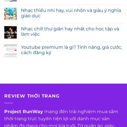
Nhạc thiếu nhi hay, vui nhộn và giàu ý nghĩa
giáo dục
Nhạc chill thư giãn hay nhất cho học tập và
làm việc
Youtube premium là gì? Tính năng, giá cước,
cách đăng ký
REVIEW THỜI TRANG
Project RunWay
mang đến trải nghiệm mua sắm
thời trang trực tuyến tiện lợi với danh mục sản
phẩm đa dạng cho mọi lứa tuổi. Từ quần áo, giày